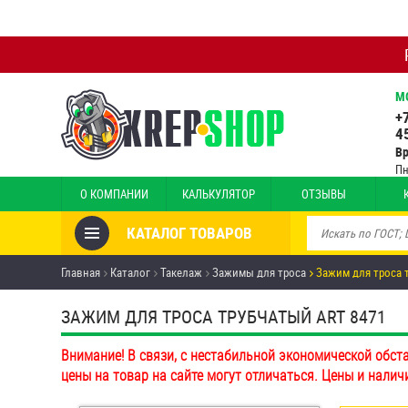
М
+
4
В
Пн
О КОМПАНИИ
КАЛЬКУЛЯТОР
ОТЗЫВЫ
КАТАЛОГ ТОВАРОВ
Товары со скидкой
Главная
Каталог
Такелаж
Зажимы для троса
Зажим для троса 
Анкеры
ЗАЖИМ ДЛЯ ТРОСА ТРУБЧАТЫЙ ART 8471
Антивандальный крепёж,
Внимание! В связи, с нестабильной экономической обст
инструмент
цены на товар на сайте могут отличаться. Цены и налич
Болты и винты