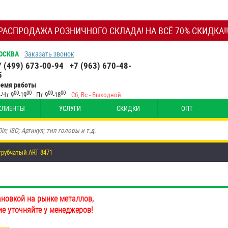
РАСПРОДАЖА РОЗНИЧНОГО СКЛАДА! НА ВСЁ 70% СКИДКА!!
ОСКВА
Заказать звонок
7 (499) 673-00-94
+7 (963) 670-48-
5
ремя работы
00
00
00
00
-Чт 9
-19
Пт 9
-18
Сб, Вс - Выходной
КЛИЕНТЫ
УСЛУГИ
СКИДКИ
ОПТ
трубчатый ART 8471
ановкой на рынке металлов,
ие уточняйте у менеджеров!