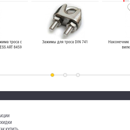
жима троса с
Зажимы для троса DIN 741
Наконечник 
ESS ART 8459
вилк
АКЦИИ
СКИДКИ
КАК КУПИТЬ