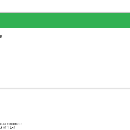
в
авка с оптового
а от 1 дня