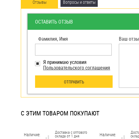
яхт
Отзывы
Вопросы и ответы
Пробки
ОСТАВИТЬ ОТЗЫВ
Саморезы и шурупы
Фамилия, Имя
Ваш отзы
Стопорные кольца
Я принимаю условия
Такелаж
Пользовательского соглашения
Хомуты
ОТПРАВИТЬ
Шайбы
Шпильки
С ЭТИМ ТОВАРОМ ПОКУПАЮТ
Шплинты
Штифты и пальцы
Доставка с оптового
Дост
Наличие:
Наличие:
склада от 1 дня
склад