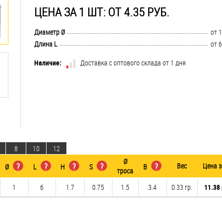
ЦЕНА ЗА 1 ШТ: ОТ 4.35 РУБ.
..............................................................................................................................
Диаметр Ø
от 1
..............................................................................................................................
Длина L
от 6
Наличие:
Доставка с оптового склада от 1 дня
8
10
12
Ø
?
?
?
?
?
Вес
Цена з
Ø
L
H
S
B
троса
1
6
1.7
0.75
1.5
3.4
0.33 гр.
11.38 