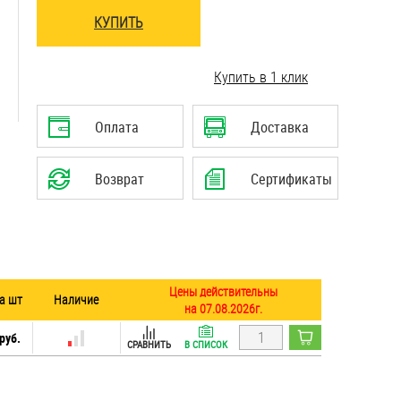
КУПИТЬ
..........................................................................
Купить в 1 клик
..........................................................................
Оплата
Доставка
Возврат
Сертификаты
Цены действительны
а шт
Наличие
на 07.08.2026г.
руб.
СРАВНИТЬ
В СПИСОК