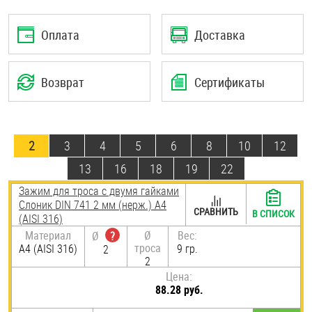
Шплинты
Оплата
Доставка
Штифты и пальцы
Возврат
Сертификаты
2
3
4
5
6
8
10
12
13
16
18
19
22
Зажим для троса с двумя гайками
Слоник DIN 741 2 мм (нерж.) A4
СРАВНИТЬ
В СПИСОК
(AISI 316)
Материал
Ø
Вес:
Ø
?
троса
A4 (AISI 316)
9 гр.
2
2
Цена:
88.28 руб.