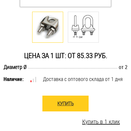
Оснастка и аксессуары для яхт
Пробки
Саморезы и шурупы
ЦЕНА ЗА 1 ШТ: ОТ 85.33 РУБ.
Стопорные кольца
.............................................................................................................
Диаметр Ø
от 2
Наличие:
Доставка с оптового склада от 1 дня
Такелаж
Хомуты
КУПИТЬ
Шайбы
Купить в 1 клик
Шпильки