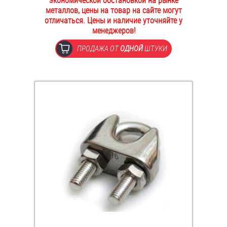
экономической обстановкой на рынке
металлов, цены на товар на сайте могут
ОПЛАТА И ДОСТАВКА
Втулки
отличаться. Цены и наличие уточняйте у
менеджеров!
НАШИ МАГАЗИНЫ
Гайки
ПРОДАЖА ОТ
ОДНОЙ
ШТУКИ
Дюбели
Дюймовый крепёж
Заклепки (Гайки-Заклепки)
Инструмент
Крюки, кольца с метрической резьбой
Крюки, кольца с шурупной резьбой