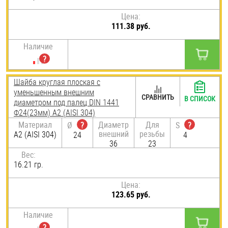
Цена:
111.38 руб.
Наличие
Шайба круглая плоская с
уменьшенным внешним
СРАВНИТЬ
В СПИСОК
диаметром под палец DIN 1441
Ф24(23мм) А2 (AISI 304)
Материал
Диаметр
Для
Ø
?
S
?
внешний
резьбы
А2 (AISI 304)
24
4
36
23
Вес:
16.21 гр.
Цена:
123.65 руб.
Наличие