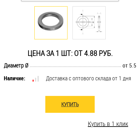
Оснастка и аксессуары для яхт
Пробки
Саморезы и шурупы
ЦЕНА ЗА 1 ШТ: ОТ 4.88 РУБ.
.............................................................................................................
Диаметр Ø
от 5.5
Стопорные кольца
Наличие:
Доставка с оптового склада от 1 дня
Такелаж
КУПИТЬ
Хомуты
Шайбы
Купить в 1 клик
Шпильки