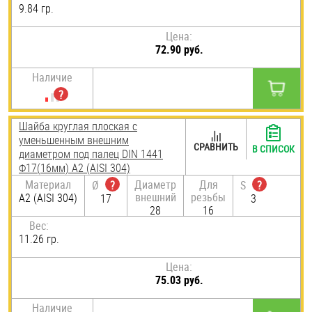
9.84 гр.
Цена:
72.90 руб.
Наличие
Шайба круглая плоская с
уменьшенным внешним
СРАВНИТЬ
В СПИСОК
диаметром под палец DIN 1441
Ф17(16мм) А2 (AISI 304)
Материал
Диаметр
Для
Ø
?
S
?
внешний
резьбы
А2 (AISI 304)
17
3
28
16
Вес:
11.26 гр.
Цена:
75.03 руб.
Наличие