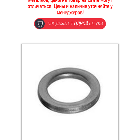
металлов, цены на товар на сайте могут
отличаться. Цены и наличие уточняйте у
ОПЛАТА И ДОСТАВКА
Втулки
менеджеров!
НАШИ МАГАЗИНЫ
ПРОДАЖА ОТ
ОДНОЙ
ШТУКИ
Гайки
Дюбели
Дюймовый крепёж
Заклепки (Гайки-Заклепки)
Инструмент
Крюки, кольца с метрической резьбой
Крюки, кольца с шурупной резьбой