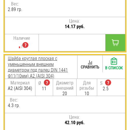
Вес:
2.89 гр.
Цена:
14.17 руб.
Наличие
Шайба круглая плоская с
уменьшенным внешним
СРАВНИТЬ
В СПИСОК
диаметром под палец DIN 1441
Ф11(10мм) А2 (AISI 304)
Материал
Диаметр
Для
Ø
?
S
?
внешний
резьбы
А2 (AISI 304)
11
2.5
20
10
Вес:
4.3 гр.
Цена:
42.10 руб.