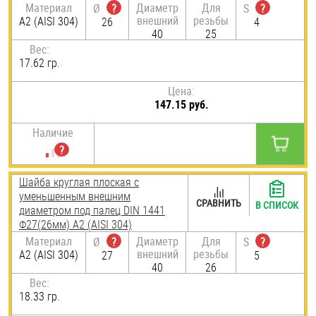
Материал
Диаметр
Для
Ø
?
S
?
внешний
резьбы
А2 (AISI 304)
26
4
40
25
Вес:
17.62 гр.
Цена:
147.15 руб.
Наличие
Шайба круглая плоская с
уменьшенным внешним
СРАВНИТЬ
В СПИСОК
диаметром под палец DIN 1441
Ф27(26мм) А2 (AISI 304)
Материал
Диаметр
Для
Ø
?
S
?
внешний
резьбы
А2 (AISI 304)
27
5
40
26
Вес:
18.33 гр.