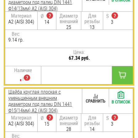
диаметром под палец DIN 1441
Ф14(13мм) А2 (AISI 304)
Материал
Диаметр
Для
Ø
?
S
?
внешний
резьбы
А2 (AISI 304)
14
3
25
13
Вес:
9.14 гр.
Цена:
67.34 руб.
Наличие
Шайба круглая плоская с
уменьшенным внешним
СРАВНИТЬ
В СПИСОК
диаметром под палец DIN 1441
Ф15(14мм) А2 (AISI 304)
Материал
Диаметр
Для
Ø
?
S
?
внешний
резьбы
А2 (AISI 304)
15
3
28
14
Вес: