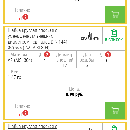
Наличие
Шайба круглая плоская с
уменьшенным внешним
СРАВНИТЬ
В СПИСОК
диаметром под палец DIN 1441
Ф7(6мм) А2 (AISI 304)
Материал
Диаметр
Для
Ø
?
S
?
внешний
резьбы
А2 (AISI 304)
7
1.6
12
6
Вес:
1.47 гр.
Цена:
8.90 руб.
Наличие
Шайба круглая плоская с