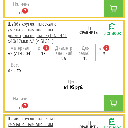
Наличие
Шайба круглая плоская с
уменьшенным внешним
СРАВНИТЬ
В СПИСОК
диаметром под палец DIN 1441
Ф13(12мм) А2 (AISI 304)
Материал
Диаметр
Для
Ø
?
S
?
внешний
резьбы
А2 (AISI 304)
13
3
25
12
Вес:
8.43 гр.
Цена:
61.95 руб.
Наличие
Шайба круглая плоская с
уменьшенным внешним
СРАВНИТЬ
В СПИСОК