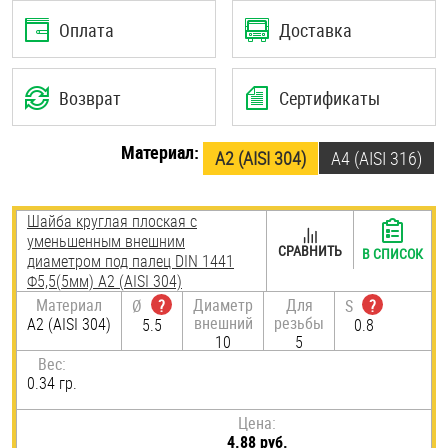
Шплинты
Оплата
Доставка
Штифты и пальцы
Возврат
Сертификаты
Материал:
А2 (AISI 304)
A4 (AISI 316)
Шайба круглая плоская с
уменьшенным внешним
СРАВНИТЬ
В СПИСОК
диаметром под палец DIN 1441
Ф5,5(5мм) А2 (AISI 304)
Материал
Диаметр
Для
Ø
?
S
?
внешний
резьбы
А2 (AISI 304)
5.5
0.8
10
5
Вес:
0.34 гр.
Цена:
4.88 руб.