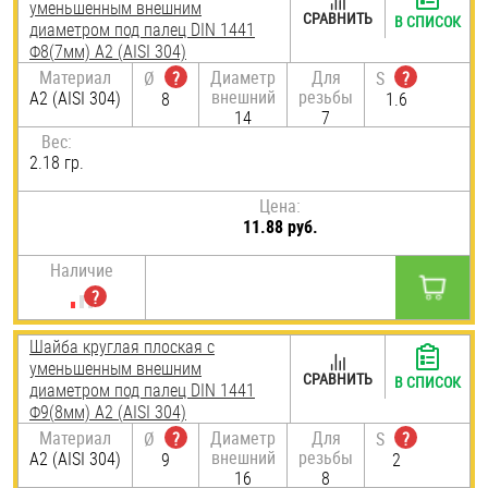
уменьшенным внешним
СРАВНИТЬ
В СПИСОК
диаметром под палец DIN 1441
Ф8(7мм) А2 (AISI 304)
Материал
Диаметр
Для
Ø
?
S
?
внешний
резьбы
А2 (AISI 304)
8
1.6
14
7
Вес:
2.18 гр.
Цена:
11.88 руб.
Наличие
Шайба круглая плоская с
уменьшенным внешним
СРАВНИТЬ
В СПИСОК
диаметром под палец DIN 1441
Ф9(8мм) А2 (AISI 304)
Материал
Диаметр
Для
Ø
?
S
?
внешний
резьбы
А2 (AISI 304)
9
2
16
8