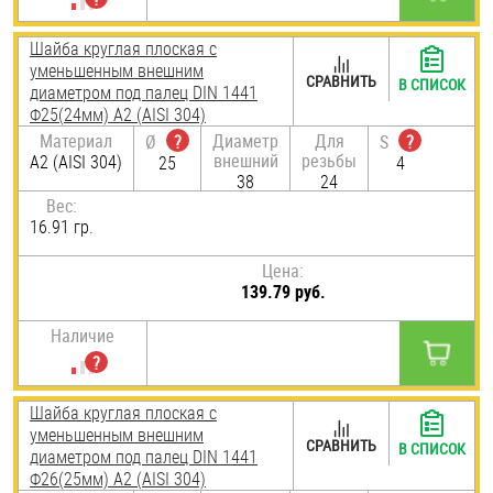
Шайба круглая плоская с
уменьшенным внешним
СРАВНИТЬ
В СПИСОК
диаметром под палец DIN 1441
Ф25(24мм) А2 (AISI 304)
Материал
Диаметр
Для
Ø
?
S
?
внешний
резьбы
А2 (AISI 304)
25
4
38
24
Вес:
16.91 гр.
Цена:
139.79 руб.
Наличие
Шайба круглая плоская с
уменьшенным внешним
СРАВНИТЬ
В СПИСОК
диаметром под палец DIN 1441
Ф26(25мм) А2 (AISI 304)