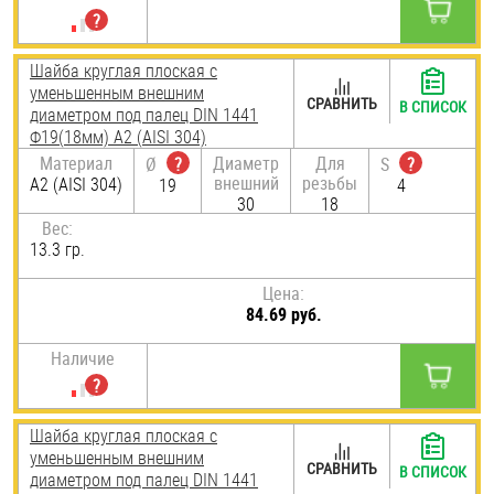
Шайба круглая плоская с
уменьшенным внешним
СРАВНИТЬ
В СПИСОК
диаметром под палец DIN 1441
Ф19(18мм) А2 (AISI 304)
Материал
Диаметр
Для
Ø
?
S
?
внешний
резьбы
А2 (AISI 304)
19
4
30
18
Вес:
13.3 гр.
Цена:
84.69 руб.
Наличие
Шайба круглая плоская с
уменьшенным внешним
СРАВНИТЬ
В СПИСОК
диаметром под палец DIN 1441