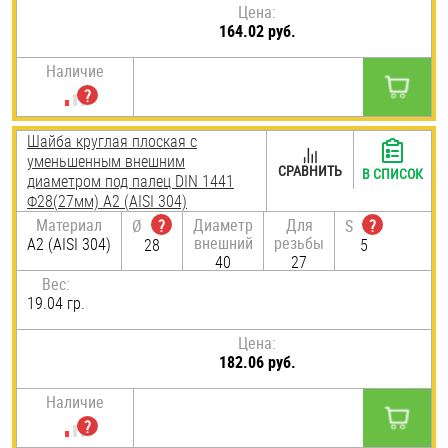
Цена:
164.02 руб.
Наличие
Шайба круглая плоская с
уменьшенным внешним
СРАВНИТЬ
В СПИСОК
диаметром под палец DIN 1441
Ф28(27мм) А2 (AISI 304)
Материал
Диаметр
Для
Ø
?
S
?
внешний
резьбы
А2 (AISI 304)
28
5
40
27
Вес:
19.04 гр.
Цена:
182.06 руб.
Наличие