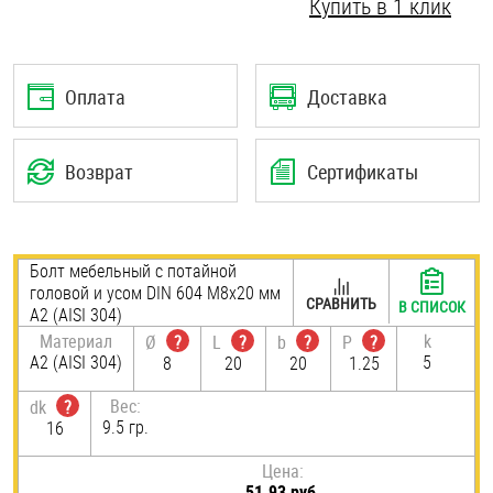
Купить в 1 клик
Шплинты
Штифты и пальцы
Оплата
Доставка
Возврат
Сертификаты
Болт мебельный с потайной
головой и усом DIN 604 М8х20 мм
СРАВНИТЬ
В СПИСОК
А2 (AISI 304)
Материал
k
Ø
?
L
?
b
?
P
?
А2 (AISI 304)
5
8
20
20
1.25
Вес:
dk
?
9.5 гр.
16
Цена:
51.93 руб.