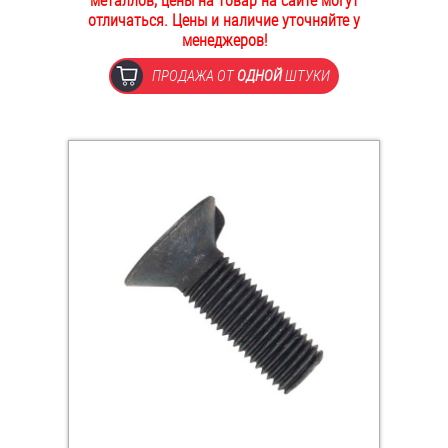
металлов, цены на товар на сайте могут
отличаться. Цены и наличие уточняйте у
ОПЛАТА И ДОСТАВКА
Втулки
менеджеров!
НАШИ МАГАЗИНЫ
ПРОДАЖА ОТ
ОДНОЙ
ШТУКИ
Гайки
Дюбели
Дюймовый крепёж
Заклепки (Гайки-Заклепки)
Инструмент
Крюки, кольца с метрической резьбой
Крюки, кольца с шурупной резьбой