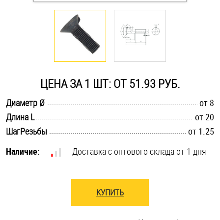
Оснастка и аксессуары для яхт
Пробки
Саморезы и шурупы
ЦЕНА ЗА 1 ШТ: ОТ 51.93 РУБ.
.............................................................................................................
Диаметр Ø
от 8
Стопорные кольца
.............................................................................................................
Длина L
от 20
.............................................................................................................
ШагРезьбы
от 1.25
Такелаж
Наличие:
Доставка с оптового склада от 1 дня
Хомуты
Шайбы
КУПИТЬ
Шпильки