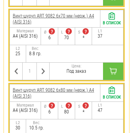
Винт-шуруп ART 9082 6х70 мм (нерж.) A4
(AISI 316)
В СПИСОК
Материал
L1
?
?
?
Ø
L
S
A4 (AISI 316)
37
6
70
*
L2
Вес:
25
8.8 гр.
Цена:
Под заказ
Винт-шуруп ART 9082 6х80 мм (нерж.) A4
(AISI 316)
В СПИСОК
Материал
L1
?
?
?
Ø
L
S
A4 (AISI 316)
47
6
80
*
L2
Вес:
30
10.5 гр.