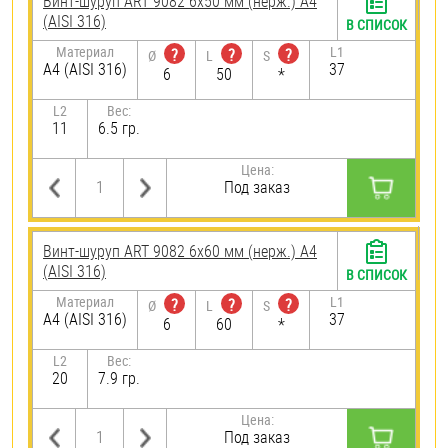
Винт-шуруп ART 9082 6х50 мм (нерж.) A4
(AISI 316)
В СПИСОК
Материал
L1
?
?
?
Ø
L
S
A4 (AISI 316)
37
6
50
*
L2
Вес:
11
6.5 гр.
Цена:
Под заказ
Винт-шуруп ART 9082 6х60 мм (нерж.) A4
(AISI 316)
В СПИСОК
Материал
L1
?
?
?
Ø
L
S
A4 (AISI 316)
37
6
60
*
L2
Вес:
20
7.9 гр.
Цена:
Под заказ