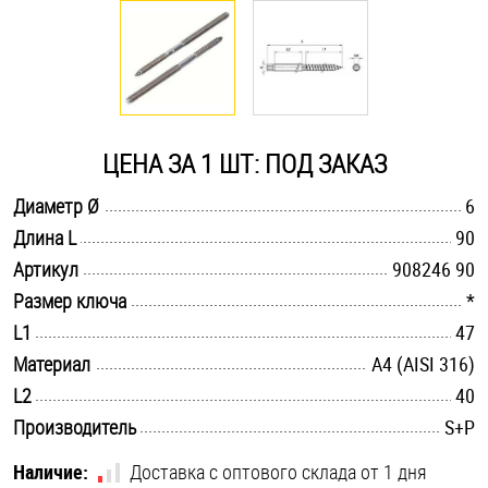
Оснастка и аксессуары для яхт
Пробки
ЦЕНА ЗА 1 ШТ: ПОД ЗАКАЗ
Саморезы и шурупы
.............................................................................................................
Диаметр Ø
6
.............................................................................................................
Длина L
90
Стопорные кольца
.............................................................................................................
Артикул
908246 90
.............................................................................................................
Размер ключа
*
Такелаж
.............................................................................................................
L1
47
.............................................................................................................
Материал
A4 (AISI 316)
Хомуты
.............................................................................................................
L2
40
Шайбы
.............................................................................................................
Производитель
S+P
Шпильки
Наличие:
Доставка с оптового склада от 1 дня