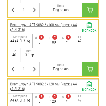
Цена:
Под заказ
Винт-шуруп ART 9082 6х100 мм (нерж.) A4
(AISI 316)
В СПИСОК
Материал
L1
?
?
?
Ø
L
S
A4 (AISI 316)
47
6
100
*
L2
Вес:
40
13.1 гр.
Цена:
Под заказ
Винт-шуруп ART 9082 6х120 мм (нерж.) A4
(AISI 316)
В СПИСОК
Материал
L1
?
?
?
Ø
L
S
A4 (AISI 316)
47
6
120
*