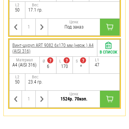
L2
Вес:
50
17.1 гр.
Цена:
Под заказ
Винт-шуруп ART 9082 6х170 мм (нерж.) A4
(AISI 316)
В СПИСОК
Материал
L1
?
?
?
Ø
L
S
A4 (AISI 316)
47
6
170
*
L2
Вес:
50
23.4 гр.
Цена:
1524р. 70коп.