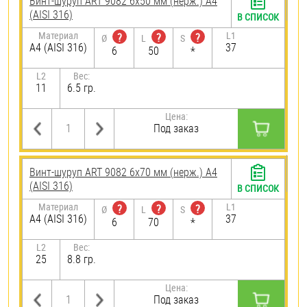
Винт-шуруп ART 9082 6х50 мм (нерж.) A4
(AISI 316)
В СПИСОК
Материал
L1
?
?
?
Ø
L
S
A4 (AISI 316)
37
6
50
*
L2
Вес:
11
6.5 гр.
Цена:
Под заказ
Винт-шуруп ART 9082 6х70 мм (нерж.) A4
(AISI 316)
В СПИСОК
Материал
L1
?
?
?
Ø
L
S
A4 (AISI 316)
37
6
70
*
L2
Вес:
25
8.8 гр.
Цена:
Под заказ