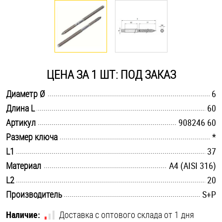
Оснастка и аксессуары для яхт
Пробки
ЦЕНА ЗА 1 ШТ: ПОД ЗАКАЗ
Саморезы и шурупы
.............................................................................................................
Диаметр Ø
6
.............................................................................................................
Длина L
60
Стопорные кольца
.............................................................................................................
Артикул
908246 60
.............................................................................................................
Размер ключа
*
Такелаж
.............................................................................................................
L1
37
.............................................................................................................
Материал
A4 (AISI 316)
Хомуты
.............................................................................................................
L2
20
Шайбы
.............................................................................................................
Производитель
S+P
Шпильки
Наличие:
Доставка с оптового склада от 1 дня