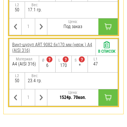
L2
Вес:
50
17.1 гр.
Цена:
Под заказ
Винт-шуруп ART 9082 6х170 мм (нерж.) A4
(AISI 316)
В СПИСОК
Материал
L1
?
?
?
Ø
L
S
A4 (AISI 316)
47
6
170
*
L2
Вес:
50
23.4 гр.
Цена:
1524р. 70коп.