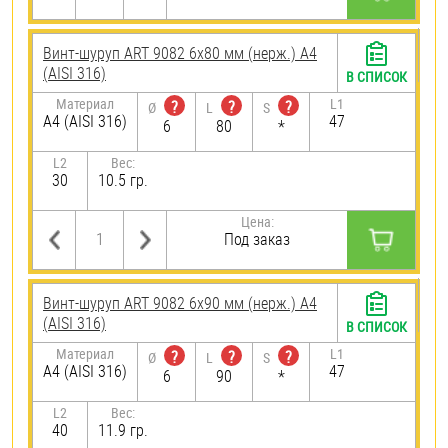
Винт-шуруп ART 9082 6х80 мм (нерж.) A4
(AISI 316)
В СПИСОК
Материал
L1
?
?
?
Ø
L
S
A4 (AISI 316)
47
6
80
*
L2
Вес:
30
10.5 гр.
Цена:
Под заказ
Винт-шуруп ART 9082 6х90 мм (нерж.) A4
(AISI 316)
В СПИСОК
Материал
L1
?
?
?
Ø
L
S
A4 (AISI 316)
47
6
90
*
L2
Вес:
40
11.9 гр.