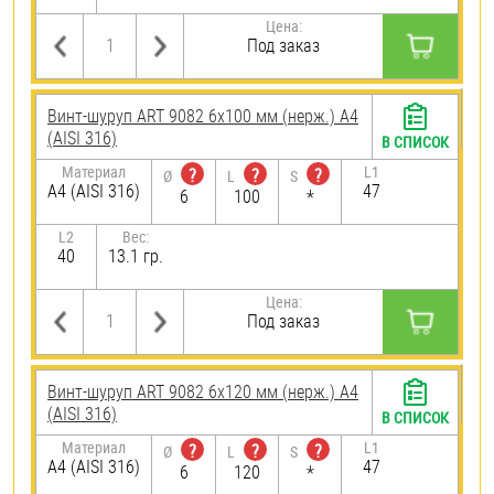
Цена:
Под заказ
Винт-шуруп ART 9082 6х100 мм (нерж.) A4
(AISI 316)
В СПИСОК
Материал
L1
?
?
?
Ø
L
S
A4 (AISI 316)
47
6
100
*
L2
Вес:
40
13.1 гр.
Цена:
Под заказ
Винт-шуруп ART 9082 6х120 мм (нерж.) A4
(AISI 316)
В СПИСОК
Материал
L1
?
?
?
Ø
L
S
A4 (AISI 316)
47
6
120
*