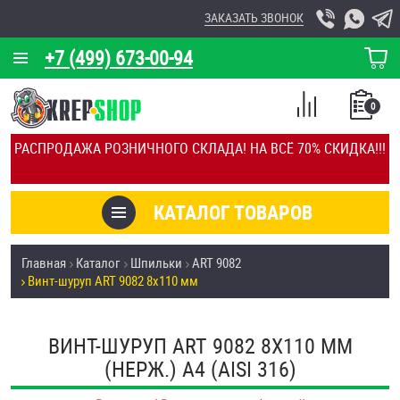
ЗАКАЗАТЬ ЗВОНОК
+7 (499) 673-00-94
КОРЗИНА
О КОМПАНИИ
0
СПИСОК
КАЛЬКУЛЯТОР
СРАВНЕНИЕ
РАСПРОДАЖА РОЗНИЧНОГО СКЛАДА! НА ВСЁ 70% СКИДКА!!!
ПОКУПОК
ОТЗЫВЫ
КАТАЛОГ ТОВАРОВ
КЛИЕНТЫ
Товары со скидкой
Главная
Каталог
Шпильки
ART 9082
УСЛУГИ
Винт-шуруп ART 9082 8х110 мм
Анкеры
СКИДКИ
Антивандальный крепёж, инструмент
ВИНТ-ШУРУП ART 9082 8Х110 ММ
ОПТ
(НЕРЖ.) A4 (AISI 316)
ПОКУПАТЕЛЯМ
Болты и винты