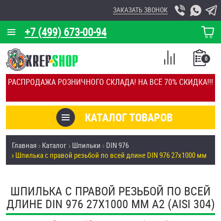
ЗАКАЗАТЬ ЗВОНОК
+7 (499) 673-00-94
КОРЗИНА
О КОМПАНИИ
0
СПИСОК
КАЛЬКУЛЯТОР
СРАВНЕНИЕ
РАСПРОДАЖА РОЗНИЧНОГО СКЛАДА! НА ВСЁ 70% СКИДКА!!!
ПОКУПОК
ОТЗЫВЫ
КАТАЛОГ ТОВАРОВ
КЛИЕНТЫ
Товары со скидкой
Главная
Каталог
Шпильки
DIN 976
УСЛУГИ
Шпилька с правой резьбой по всей длине DIN 976 27х1000 мм
Анкеры
СКИДКИ
Антивандальный крепёж, инструмент
ШПИЛЬКА С ПРАВОЙ РЕЗЬБОЙ ПО ВСЕЙ
ОПТ
ДЛИНЕ DIN 976 27Х1000 ММ А2 (AISI 304)
ПОКУПАТЕЛЯМ
Болты и винты