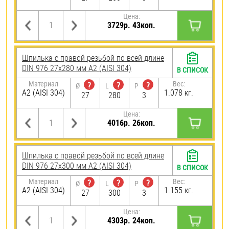
Цена:
3729р. 43коп.
Шпилька с правой резьбой по всей длине
DIN 976 27х280 мм А2 (AISI 304)
В СПИСОК
Материал
Вес:
?
?
?
Ø
L
P
А2 (AISI 304)
1.078 кг.
27
280
3
Цена:
4016р. 26коп.
Шпилька с правой резьбой по всей длине
DIN 976 27х300 мм А2 (AISI 304)
В СПИСОК
Материал
Вес:
?
?
?
Ø
L
P
А2 (AISI 304)
1.155 кг.
27
300
3
Цена:
4303р. 24коп.