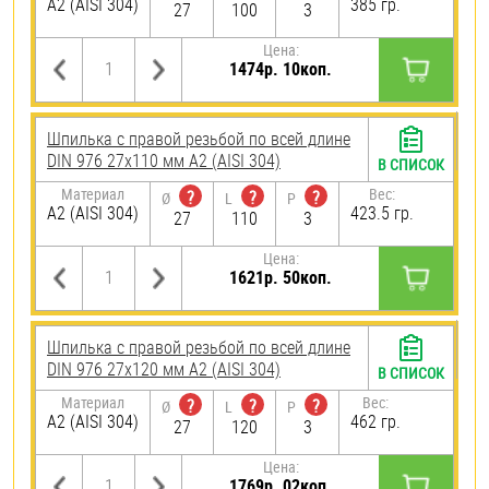
А2 (AISI 304)
385 гр.
27
100
3
Цена:
1474р. 10коп.
Шпилька с правой резьбой по всей длине
DIN 976 27х110 мм А2 (AISI 304)
В СПИСОК
Материал
Вес:
?
?
?
Ø
L
P
А2 (AISI 304)
423.5 гр.
27
110
3
Цена:
1621р. 50коп.
Шпилька с правой резьбой по всей длине
DIN 976 27х120 мм А2 (AISI 304)
В СПИСОК
Материал
Вес:
?
?
?
Ø
L
P
А2 (AISI 304)
462 гр.
27
120
3
Цена:
1769р. 02коп.