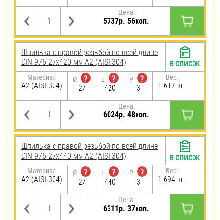
Цена:
5737р. 56коп.
Шпилька с правой резьбой по всей длине
DIN 976 27х420 мм А2 (AISI 304)
В СПИСОК
Материал
Вес:
?
?
?
Ø
L
P
А2 (AISI 304)
1.617 кг.
27
420
3
Цена:
6024р. 48коп.
Шпилька с правой резьбой по всей длине
DIN 976 27х440 мм А2 (AISI 304)
В СПИСОК
Материал
Вес:
?
?
?
Ø
L
P
А2 (AISI 304)
1.694 кг.
27
440
3
Цена:
6311р. 37коп.