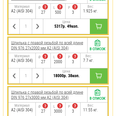
Материал
Вес:
?
?
?
Ø
L
P
А2 (AISI 304)
1.925 кг.
27
500
3
Цена:
5317р. 49коп.
Шпилька с правой резьбой по всей длине
DIN 976 27х2000 мм А2 (AISI 304)
В СПИСОК
Материал
Вес:
?
?
?
Ø
L
P
А2 (AISI 304)
7.7 кг.
27
2000
3
Цена:
18000р. 38коп.
Шпилька с правой резьбой по всей длине
DIN 976 27х3000 мм А2 (AISI 304)
В СПИСОК
Материал
Вес:
?
?
?
Ø
L
P
А2 (AISI 304)
11.55 кг.
27
3000
3