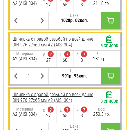
А2 (AISI 304)
211.8 гр.
27
55
3
Цена:
1028р. 02коп.
Шпилька с правой резьбой по всей длине
DIN 976 27х60 мм А2 (AISI 304)
В СПИСОК
Материал
Вес:
?
?
?
Ø
L
P
А2 (AISI 304)
231 гр.
27
60
3
Цена:
991р. 93коп.
Шпилька с правой резьбой по всей длине
DIN 976 27х65 мм А2 (AISI 304)
В СПИСОК
Материал
Вес:
?
?
?
Ø
L
P
А2 (AISI 304)
250.3 гр.
27
65
3
Цена: