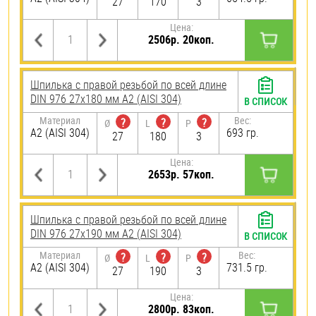
27
170
3
Цена:
2506р. 20коп.
Шпилька с правой резьбой по всей длине
DIN 976 27х180 мм А2 (AISI 304)
В СПИСОК
Материал
Вес:
?
?
?
Ø
L
P
А2 (AISI 304)
693 гр.
27
180
3
Цена:
2653р. 57коп.
Шпилька с правой резьбой по всей длине
DIN 976 27х190 мм А2 (AISI 304)
В СПИСОК
Материал
Вес:
?
?
?
Ø
L
P
А2 (AISI 304)
731.5 гр.
27
190
3
Цена:
2800р. 83коп.