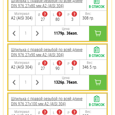
Шпилька с правой резьбой по всей длине
DIN 976 27х80 мм А2 (AISI 304)
В СПИСОК
Материал
Вес:
?
?
?
Ø
L
P
А2 (AISI 304)
308 гр.
27
80
3
Цена:
1179р. 36коп.
Шпилька с правой резьбой по всей длине
DIN 976 27х90 мм А2 (AISI 304)
В СПИСОК
Материал
Вес:
?
?
?
Ø
L
P
А2 (AISI 304)
346.5 гр.
27
90
3
Цена:
1326р. 76коп.
Шпилька с правой резьбой по всей длине
DIN 976 27х100 мм А2 (AISI 304)
В СПИСОК
Материал
Вес:
?
?
?
Ø
L
P