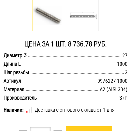
Оснастка и аксессуары для яхт
Пробки
ЦЕНА ЗА 1 ШТ: 8 736.78 РУБ.
Саморезы и шурупы
.............................................................................................................
Диаметр Ø
27
.............................................................................................................
Длина L
1000
Стопорные кольца
.............................................................................................................
Шаг резьбы
3
.............................................................................................................
Артикул
0976227 1000
Такелаж
.............................................................................................................
Материал
А2 (AISI 304)
.............................................................................................................
Производитель
S+P
Хомуты
Наличие:
Доставка с оптового склада от 1 дня
Шайбы
Шпильки