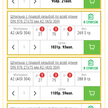
958р. 21коп.
Шпилька с правой резьбой по всей длине
DIN 976 27х70 мм А2 (AISI 304)
В СПИСОК
Материал
Вес:
?
?
?
Ø
L
P
А2 (AISI 304)
269.5 гр.
27
70
3
Цена:
1031р. 93коп.
Шпилька с правой резьбой по всей длине
DIN 976 27х75 мм А2 (AISI 304)
В СПИСОК
Материал
Вес:
?
?
?
Ø
L
P
А2 (AISI 304)
288.8 гр.
27
75
3
Цена:
1105р. 59коп.