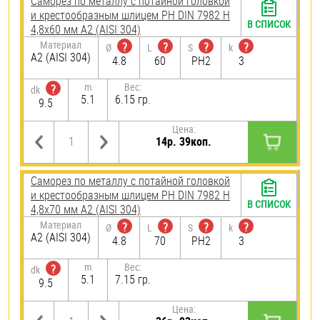
Саморез по металлу с потайной головкой
и крестообразным шлицем PH DIN 7982 H
В СПИСОК
4,8х60 мм А2 (AISI 304)
Материал
?
?
?
?
Ø
L
S
k
А2 (AISI 304)
4.8
60
PH2
3
m
Вес:
?
dk
5.1
6.15 гр.
9.5
Цена:
14р. 39коп.
Саморез по металлу с потайной головкой
и крестообразным шлицем PH DIN 7982 H
В СПИСОК
4,8х70 мм А2 (AISI 304)
Материал
?
?
?
?
Ø
L
S
k
А2 (AISI 304)
4.8
70
PH2
3
m
Вес:
?
dk
5.1
7.15 гр.
9.5
Цена: