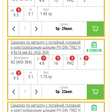
4.8
13
PH2
3
m
Вес:
?
dk
5.1
1.45 гр.
9.5
Цена:
5р. 29коп.
Саморез по металлу с потайной головкой
и крестообразным шлицем PH DIN 7982 H
В СПИСОК
4,8х16 мм А2 (AISI 304)
Материал
?
?
?
?
Ø
L
S
k
А2 (AISI 304)
4.8
16
PH2
3
m
Вес:
?
dk
5.1
1.75 гр.
9.5
Цена:
5р. 22коп.
Саморез по металлу с потайной головкой
и крестообразным шлицем PH DIN 7982 H