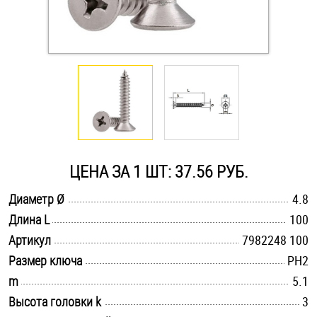
Оснастка и аксессуары для яхт
Пробки
Саморезы и шурупы
Стопорные кольца
ЦЕНА ЗА 1 ШТ: 37.56 РУБ.
.............................................................................................................
Диаметр Ø
4.8
Такелаж
.............................................................................................................
Длина L
100
.............................................................................................................
Хомуты
Артикул
7982248 100
.............................................................................................................
Размер ключа
PH2
Шайбы
.............................................................................................................
m
5.1
.............................................................................................................
Высота головки k
3
Шпильки