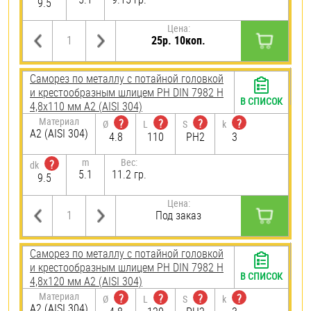
9.5
Цена:
25р. 10коп.
Саморез по металлу с потайной головкой
и крестообразным шлицем PH DIN 7982 H
В СПИСОК
4,8х110 мм А2 (AISI 304)
Материал
?
?
?
?
Ø
L
S
k
А2 (AISI 304)
4.8
110
PH2
3
m
Вес:
?
dk
5.1
11.2 гр.
9.5
Цена:
Под заказ
Саморез по металлу с потайной головкой
и крестообразным шлицем PH DIN 7982 H
В СПИСОК
4,8х120 мм А2 (AISI 304)
Материал
?
?
?
?
Ø
L
S
k
А2 (AISI 304)