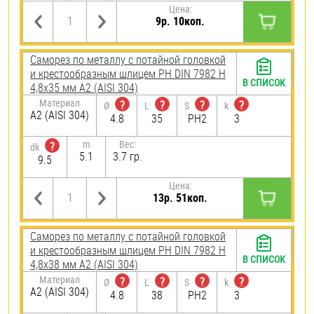
Цена:
9р. 10коп.
Саморез по металлу с потайной головкой
и крестообразным шлицем PH DIN 7982 H
В СПИСОК
4,8х35 мм А2 (AISI 304)
Материал
?
?
?
?
Ø
L
S
k
А2 (AISI 304)
4.8
35
PH2
3
m
Вес:
?
dk
5.1
3.7 гр.
9.5
Цена:
13р. 51коп.
Саморез по металлу с потайной головкой
и крестообразным шлицем PH DIN 7982 H
В СПИСОК
4,8х38 мм А2 (AISI 304)
Материал
?
?
?
?
Ø
L
S
k
А2 (AISI 304)
4.8
38
PH2
3