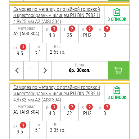
Саморез по металлу с потайной головкой
и крестообразным шлицем PH DIN 7982 H
В СПИСОК
4,8х25 мм А2 (AISI 304)
Материал
?
?
?
?
Ø
L
S
k
А2 (AISI 304)
4.8
25
PH2
3
m
Вес:
?
dk
5.1
2.65 гр.
9.5
Цена:
6р. 30коп.
Саморез по металлу с потайной головкой
и крестообразным шлицем PH DIN 7982 H
В СПИСОК
4,8х32 мм А2 (AISI 304)
Материал
?
?
?
?
Ø
L
S
k
А2 (AISI 304)
4.8
32
PH2
3
m
Вес:
?
dk
5.1
3.35 гр.
9.5