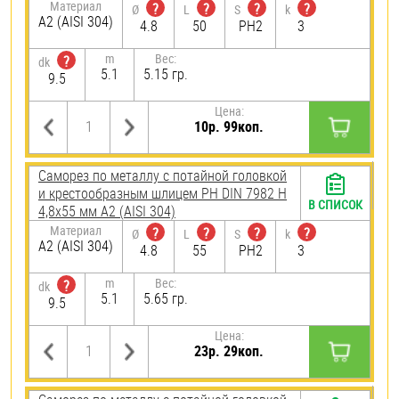
Материал
?
?
?
?
Ø
L
S
k
А2 (AISI 304)
4.8
50
PH2
3
m
Вес:
?
dk
5.1
5.15 гр.
9.5
Цена:
10р. 99коп.
Саморез по металлу с потайной головкой
и крестообразным шлицем PH DIN 7982 H
В СПИСОК
4,8х55 мм А2 (AISI 304)
Материал
?
?
?
?
Ø
L
S
k
А2 (AISI 304)
4.8
55
PH2
3
m
Вес:
?
dk
5.1
5.65 гр.
9.5
Цена:
23р. 29коп.