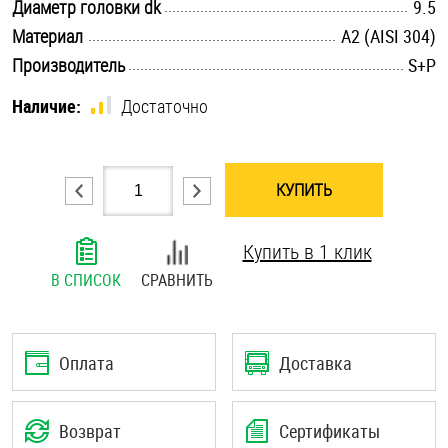
.............................................................................................................
Диаметр головки dk
9.5
Шплинты
.............................................................................................................
Материал
А2 (AISI 304)
.............................................................................................................
Производитель
S+P
Штифты и пальцы
Наличие:
Достаточно
КУПИТЬ
Купить в 1 клик
В СПИСОК
СРАВНИТЬ
Оплата
Доставка
Возврат
Сертификаты