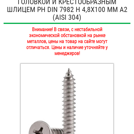
ГОЛОВКОЙ И КРЕСТООБРАЗНЫМ
ОПЛАТА И ДОСТАВКА
ШЛИЦЕМ PH DIN 7982 H 4,8Х100 ММ А2
Втулки
(AISI 304)
НАШИ МАГАЗИНЫ
Гайки
Внимание! В связи, с нестабильной
экономической обстановкой на рынке
Дюбели
металлов, цены на товар на сайте могут
отличаться. Цены и наличие уточняйте у
Дюймовый крепёж
менеджеров!
Заклепки (Гайки-Заклепки)
Инструмент
Крюки, кольца с метрической резьбой
Крюки, кольца с шурупной резьбой