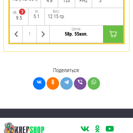
4.8
120
PH2
3
m
Вес:
?
dk
5.1
12.15 гр.
9.5
Цена:
58р. 55коп.
Поделиться: