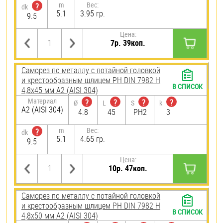
m
Вес:
?
dk
5.1
3.95 гр.
9.5
Цена:
7р. 39коп.
Саморез по металлу с потайной головкой
и крестообразным шлицем PH DIN 7982 H
В СПИСОК
4,8х45 мм А2 (AISI 304)
Материал
?
?
?
?
Ø
L
S
k
А2 (AISI 304)
4.8
45
PH2
3
m
Вес:
?
dk
5.1
4.65 гр.
9.5
Цена:
10р. 47коп.
Саморез по металлу с потайной головкой
и крестообразным шлицем PH DIN 7982 H
В СПИСОК
4,8х50 мм А2 (AISI 304)