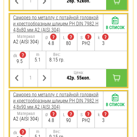
26р. 92коп.
Саморез по металлу с потайной головкой
и крестообразным шлицем PH DIN 7982 H
В СПИСОК
4,8х80 мм А2 (AISI 304)
Материал
?
?
?
?
Ø
L
S
k
А2 (AISI 304)
4.8
80
PH2
3
m
Вес:
?
dk
5.1
8.15 гр.
9.5
Цена:
42р. 55коп.
Саморез по металлу с потайной головкой
и крестообразным шлицем PH DIN 7982 H
В СПИСОК
4,8х90 мм А2 (AISI 304)
Материал
?
?
?
?
Ø
L
S
k
А2 (AISI 304)
4.8
90
PH2
3
m
Вес:
?
dk
5.1
9.15 гр.