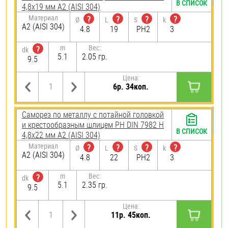
В СПИСОК
4,8х19 мм А2 (AISI 304)
Материал
?
?
?
?
Ø
L
S
k
А2 (AISI 304)
4.8
19
PH2
3
m
Вес:
?
dk
5.1
2.05 гр.
9.5
Цена:
6р. 34коп.
Саморез по металлу с потайной головкой
и крестообразным шлицем PH DIN 7982 H
В СПИСОК
4,8х22 мм А2 (AISI 304)
Материал
?
?
?
?
Ø
L
S
k
А2 (AISI 304)
4.8
22
PH2
3
m
Вес:
?
dk
5.1
2.35 гр.
9.5
Цена:
11р. 45коп.