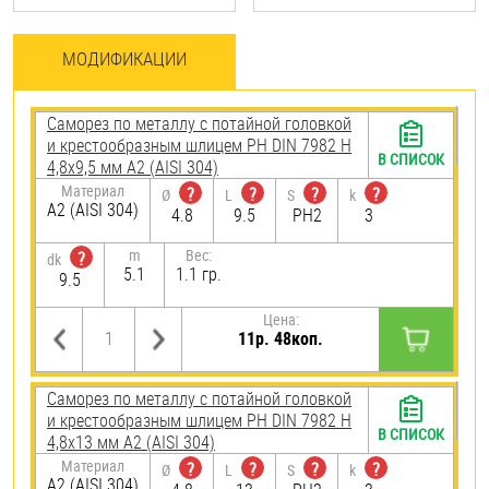
МОДИФИКАЦИИ
Саморез по металлу с потайной головкой
и крестообразным шлицем PH DIN 7982 H
В СПИСОК
4,8х9,5 мм А2 (AISI 304)
Материал
?
?
?
?
Ø
L
S
k
А2 (AISI 304)
4.8
9.5
PH2
3
m
Вес:
?
dk
5.1
1.1 гр.
9.5
Цена:
11р. 48коп.
Саморез по металлу с потайной головкой
и крестообразным шлицем PH DIN 7982 H
В СПИСОК
4,8х13 мм А2 (AISI 304)
Материал
?
?
?
?
Ø
L
S
k
А2 (AISI 304)