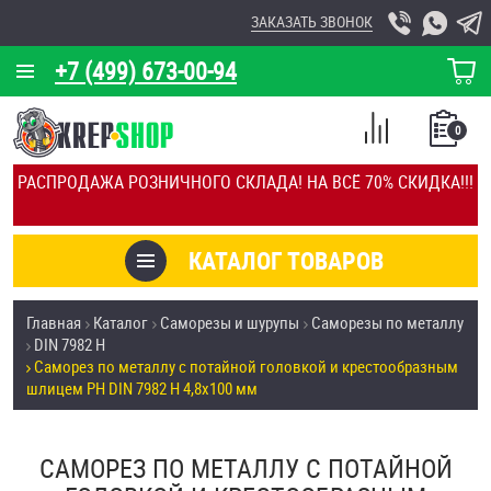
ЗАКАЗАТЬ ЗВОНОК
+7 (499) 673-00-94
КОРЗИНА
О КОМПАНИИ
0
СПИСОК
КАЛЬКУЛЯТОР
СРАВНЕНИЕ
РАСПРОДАЖА РОЗНИЧНОГО СКЛАДА! НА ВСЁ 70% СКИДКА!!!
ПОКУПОК
ОТЗЫВЫ
КАТАЛОГ ТОВАРОВ
КЛИЕНТЫ
Товары со скидкой
Главная
Каталог
Саморезы и шурупы
Саморезы по металлу
УСЛУГИ
DIN 7982 H
Анкеры
Саморез по металлу с потайной головкой и крестообразным
СКИДКИ
шлицем PH DIN 7982 H 4,8х100 мм
Антивандальный крепёж, инструмент
ОПТ
САМОРЕЗ ПО МЕТАЛЛУ С ПОТАЙНОЙ
ПОКУПАТЕЛЯМ
Болты и винты