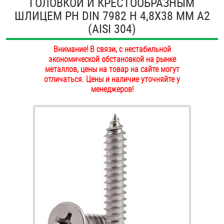
ГОЛОВКОЙ И КРЕСТООБРАЗНЫМ
ОПЛАТА И ДОСТАВКА
ШЛИЦЕМ PH DIN 7982 H 4,8Х38 ММ А2
Втулки
(AISI 304)
НАШИ МАГАЗИНЫ
Гайки
Внимание! В связи, с нестабильной
экономической обстановкой на рынке
Дюбели
металлов, цены на товар на сайте могут
отличаться. Цены и наличие уточняйте у
Дюймовый крепёж
менеджеров!
Заклепки (Гайки-Заклепки)
Инструмент
Крюки, кольца с метрической резьбой
Крюки, кольца с шурупной резьбой