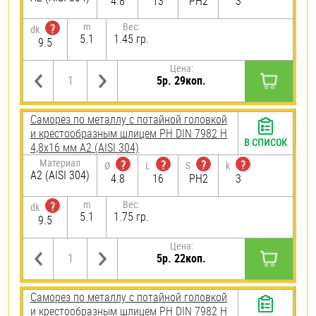
4.8
13
PH2
3
m
Вес:
?
dk
5.1
1.45 гр.
9.5
Цена:
5р. 29коп.
Саморез по металлу с потайной головкой
и крестообразным шлицем PH DIN 7982 H
В СПИСОК
4,8х16 мм А2 (AISI 304)
Материал
?
?
?
?
Ø
L
S
k
А2 (AISI 304)
4.8
16
PH2
3
m
Вес:
?
dk
5.1
1.75 гр.
9.5
Цена:
5р. 22коп.
Саморез по металлу с потайной головкой
и крестообразным шлицем PH DIN 7982 H