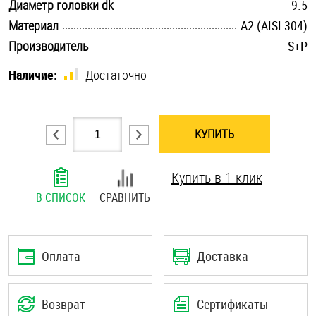
.............................................................................................................
Диаметр головки dk
9.5
Шплинты
.............................................................................................................
Материал
А2 (AISI 304)
.............................................................................................................
Производитель
S+P
Штифты и пальцы
Наличие:
Достаточно
КУПИТЬ
Купить в 1 клик
В СПИСОК
СРАВНИТЬ
Оплата
Доставка
Возврат
Сертификаты