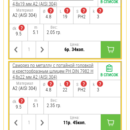
В СПИСОК
4,8х19 мм А2 (AISI 304)
Материал
?
?
?
?
Ø
L
S
k
А2 (AISI 304)
4.8
19
PH2
3
m
Вес:
?
dk
5.1
2.05 гр.
9.5
Цена:
6р. 34коп.
Саморез по металлу с потайной головкой
и крестообразным шлицем PH DIN 7982 H
В СПИСОК
4,8х22 мм А2 (AISI 304)
Материал
?
?
?
?
Ø
L
S
k
А2 (AISI 304)
4.8
22
PH2
3
m
Вес:
?
dk
5.1
2.35 гр.
9.5
Цена:
11р. 45коп.