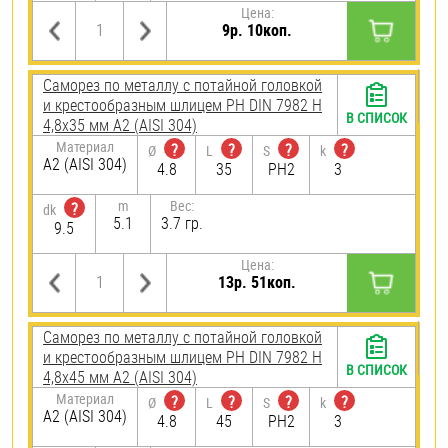
Цена:
9р. 10коп.
Саморез по металлу с потайной головкой
и крестообразным шлицем PH DIN 7982 H
В СПИСОК
4,8х35 мм А2 (AISI 304)
Материал
?
?
?
?
Ø
L
S
k
А2 (AISI 304)
4.8
35
PH2
3
m
Вес:
?
dk
5.1
3.7 гр.
9.5
Цена:
13р. 51коп.
Саморез по металлу с потайной головкой
и крестообразным шлицем PH DIN 7982 H
В СПИСОК
4,8х45 мм А2 (AISI 304)
Материал
?
?
?
?
Ø
L
S
k
А2 (AISI 304)
4.8
45
PH2
3