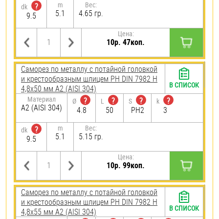
m
Вес:
?
dk
5.1
4.65 гр.
9.5
Цена:
10р. 47коп.
Саморез по металлу с потайной головкой
и крестообразным шлицем PH DIN 7982 H
В СПИСОК
4,8х50 мм А2 (AISI 304)
Материал
?
?
?
?
Ø
L
S
k
А2 (AISI 304)
4.8
50
PH2
3
m
Вес:
?
dk
5.1
5.15 гр.
9.5
Цена:
10р. 99коп.
Саморез по металлу с потайной головкой
и крестообразным шлицем PH DIN 7982 H
В СПИСОК
4,8х55 мм А2 (AISI 304)