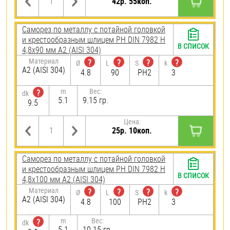
42р. 55коп.
Саморез по металлу с потайной головкой
и крестообразным шлицем PH DIN 7982 H
В СПИСОК
4,8х90 мм А2 (AISI 304)
Материал
?
?
?
?
Ø
L
S
k
А2 (AISI 304)
4.8
90
PH2
3
m
Вес:
?
dk
5.1
9.15 гр.
9.5
Цена:
25р. 10коп.
Саморез по металлу с потайной головкой
и крестообразным шлицем PH DIN 7982 H
В СПИСОК
4,8х100 мм А2 (AISI 304)
Материал
?
?
?
?
Ø
L
S
k
А2 (AISI 304)
4.8
100
PH2
3
m
Вес:
?
dk
5.1
10.15 гр.