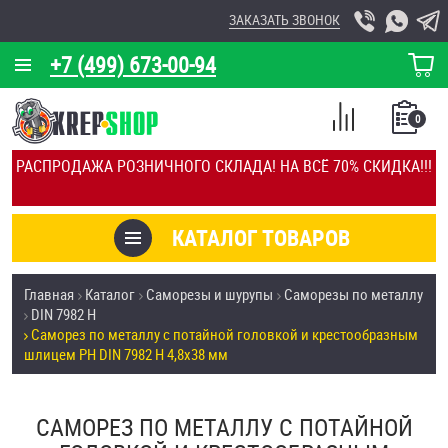
ЗАКАЗАТЬ ЗВОНОК
+7 (499) 673-00-94
КОРЗИНА
О КОМПАНИИ
0
СПИСОК
КАЛЬКУЛЯТОР
СРАВНЕНИЕ
РАСПРОДАЖА РОЗНИЧНОГО СКЛАДА! НА ВСЁ 70% СКИДКА!!!
ПОКУПОК
ОТЗЫВЫ
КАТАЛОГ ТОВАРОВ
КЛИЕНТЫ
Товары со скидкой
Главная
Каталог
Саморезы и шурупы
Саморезы по металлу
УСЛУГИ
DIN 7982 H
Анкеры
Саморез по металлу с потайной головкой и крестообразным
СКИДКИ
шлицем PH DIN 7982 H 4,8х38 мм
Антивандальный крепёж, инструмент
ОПТ
САМОРЕЗ ПО МЕТАЛЛУ С ПОТАЙНОЙ
ПОКУПАТЕЛЯМ
Болты и винты