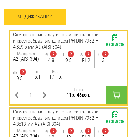
МОДИФИКАЦИИ
Саморез по металлу с потайной головкой
и крестообразным шлицем PH DIN 7982 H
В СПИСОК
4,8х9,5 мм А2 (AISI 304)
Материал
?
?
?
?
Ø
L
S
k
А2 (AISI 304)
4.8
9.5
PH2
3
m
Вес:
?
dk
5.1
1.1 гр.
9.5
Цена:
11р. 48коп.
Саморез по металлу с потайной головкой
и крестообразным шлицем PH DIN 7982 H
В СПИСОК
4,8х13 мм А2 (AISI 304)
Материал
?
?
?
?
Ø
L
S
k
А2 (AISI 304)