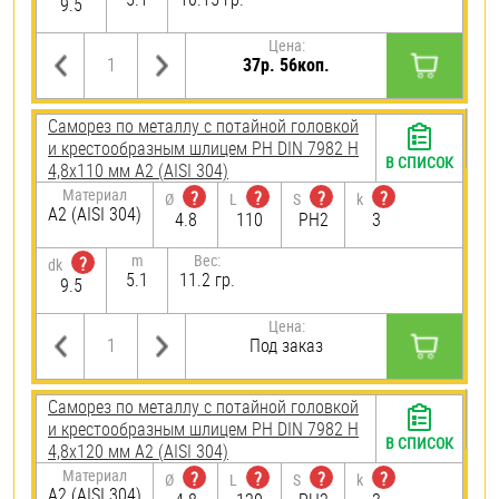
9.5
Цена:
37р. 56коп.
Саморез по металлу с потайной головкой
и крестообразным шлицем PH DIN 7982 H
В СПИСОК
4,8х110 мм А2 (AISI 304)
Материал
?
?
?
?
Ø
L
S
k
А2 (AISI 304)
4.8
110
PH2
3
m
Вес:
?
dk
5.1
11.2 гр.
9.5
Цена:
Под заказ
Саморез по металлу с потайной головкой
и крестообразным шлицем PH DIN 7982 H
В СПИСОК
4,8х120 мм А2 (AISI 304)
Материал
?
?
?
?
Ø
L
S
k
А2 (AISI 304)