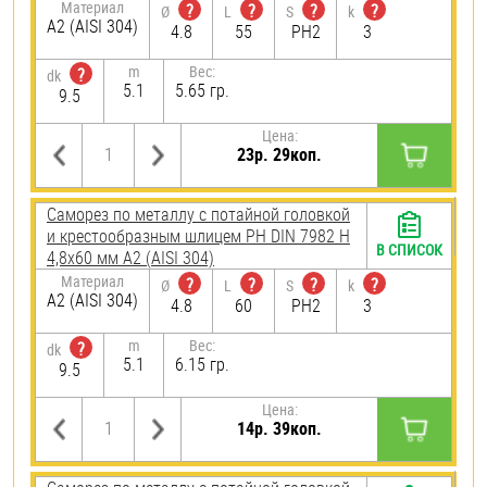
Материал
?
?
?
?
Ø
L
S
k
А2 (AISI 304)
4.8
55
PH2
3
m
Вес:
?
dk
5.1
5.65 гр.
9.5
Цена:
23р. 29коп.
Саморез по металлу с потайной головкой
и крестообразным шлицем PH DIN 7982 H
В СПИСОК
4,8х60 мм А2 (AISI 304)
Материал
?
?
?
?
Ø
L
S
k
А2 (AISI 304)
4.8
60
PH2
3
m
Вес:
?
dk
5.1
6.15 гр.
9.5
Цена:
14р. 39коп.