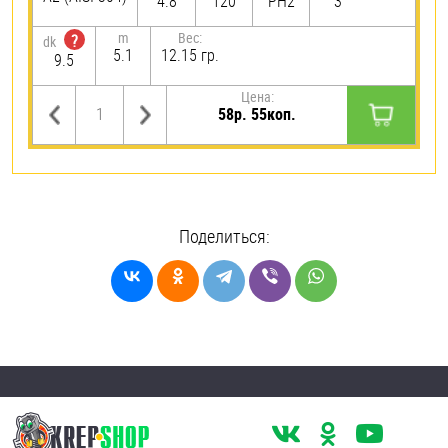
4.8
120
PH2
3
m
Вес:
?
dk
5.1
12.15 гр.
9.5
Цена:
58р. 55коп.
Поделиться: