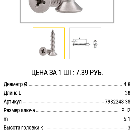
Оснастка и аксессуары для яхт
Пробки
Саморезы и шурупы
Стопорные кольца
ЦЕНА ЗА 1 ШТ: 7.39 РУБ.
.............................................................................................................
Диаметр Ø
4.8
Такелаж
.............................................................................................................
Длина L
38
.............................................................................................................
Хомуты
Артикул
7982248 38
.............................................................................................................
Размер ключа
PH2
Шайбы
.............................................................................................................
m
5.1
.............................................................................................................
Высота головки k
3
Шпильки