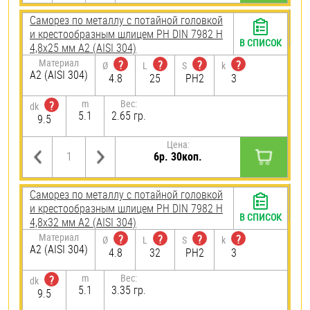
Саморез по металлу с потайной головкой
и крестообразным шлицем PH DIN 7982 H
В СПИСОК
4,8х25 мм А2 (AISI 304)
Материал
?
?
?
?
Ø
L
S
k
А2 (AISI 304)
4.8
25
PH2
3
m
Вес:
?
dk
5.1
2.65 гр.
9.5
Цена:
6р. 30коп.
Саморез по металлу с потайной головкой
и крестообразным шлицем PH DIN 7982 H
В СПИСОК
4,8х32 мм А2 (AISI 304)
Материал
?
?
?
?
Ø
L
S
k
А2 (AISI 304)
4.8
32
PH2
3
m
Вес:
?
dk
5.1
3.35 гр.
9.5