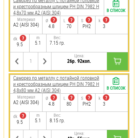
Саморез по металлу с потайной головкой
и крестообразным шлицем PH DIN 7982 H
В СПИСОК
4,8х70 мм А2 (AISI 304)
Материал
?
?
?
?
Ø
L
S
k
А2 (AISI 304)
4.8
70
PH2
3
m
Вес:
?
dk
5.1
7.15 гр.
9.5
Цена:
26р. 92коп.
Саморез по металлу с потайной головкой
и крестообразным шлицем PH DIN 7982 H
В СПИСОК
4,8х80 мм А2 (AISI 304)
Материал
?
?
?
?
Ø
L
S
k
А2 (AISI 304)
4.8
80
PH2
3
m
Вес:
?
dk
5.1
8.15 гр.
9.5
Цена: