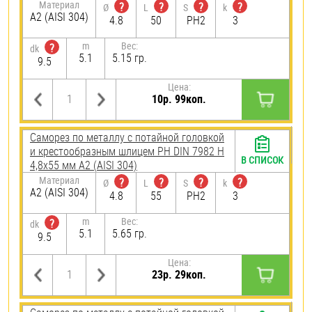
Материал
?
?
?
?
Ø
L
S
k
А2 (AISI 304)
4.8
50
PH2
3
m
Вес:
?
dk
5.1
5.15 гр.
9.5
Цена:
10р. 99коп.
Саморез по металлу с потайной головкой
и крестообразным шлицем PH DIN 7982 H
В СПИСОК
4,8х55 мм А2 (AISI 304)
Материал
?
?
?
?
Ø
L
S
k
А2 (AISI 304)
4.8
55
PH2
3
m
Вес:
?
dk
5.1
5.65 гр.
9.5
Цена:
23р. 29коп.