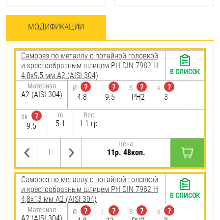
МОДИФИКАЦИИ
Саморез по металлу с потайной головкой
и крестообразным шлицем PH DIN 7982 H
В СПИСОК
4,8х9,5 мм А2 (AISI 304)
Материал
?
?
?
?
Ø
L
S
k
А2 (AISI 304)
4.8
9.5
PH2
3
m
Вес:
?
dk
5.1
1.1 гр.
9.5
Цена:
11р. 48коп.
Саморез по металлу с потайной головкой
и крестообразным шлицем PH DIN 7982 H
В СПИСОК
4,8х13 мм А2 (AISI 304)
Материал
?
?
?
?
Ø
L
S
k
А2 (AISI 304)