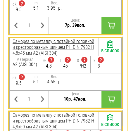
m
Вес:
?
dk
5.1
3.95 гр.
9.5
Цена:
7р. 39коп.
Саморез по металлу с потайной головкой
и крестообразным шлицем PH DIN 7982 H
В СПИСОК
4,8х45 мм А2 (AISI 304)
Материал
?
?
?
?
Ø
L
S
k
А2 (AISI 304)
4.8
45
PH2
3
m
Вес:
?
dk
5.1
4.65 гр.
9.5
Цена:
10р. 47коп.
Саморез по металлу с потайной головкой
и крестообразным шлицем PH DIN 7982 H
В СПИСОК
4,8х50 мм А2 (AISI 304)