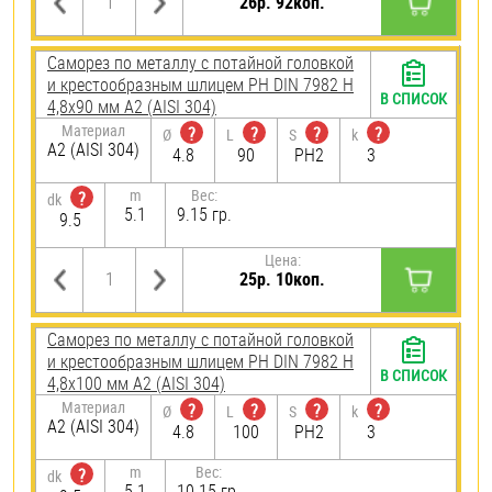
26р. 92коп.
Саморез по металлу с потайной головкой
и крестообразным шлицем PH DIN 7982 H
В СПИСОК
4,8х90 мм А2 (AISI 304)
Материал
?
?
?
?
Ø
L
S
k
А2 (AISI 304)
4.8
90
PH2
3
m
Вес:
?
dk
5.1
9.15 гр.
9.5
Цена:
25р. 10коп.
Саморез по металлу с потайной головкой
и крестообразным шлицем PH DIN 7982 H
В СПИСОК
4,8х100 мм А2 (AISI 304)
Материал
?
?
?
?
Ø
L
S
k
А2 (AISI 304)
4.8
100
PH2
3
m
Вес:
?
dk
5.1
10.15 гр.