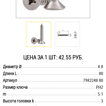
Оснастка и аксессуары для яхт
Пробки
Саморезы и шурупы
Стопорные кольца
ЦЕНА ЗА 1 ШТ: 42.55 РУБ.
.............................................................................................................
Диаметр Ø
4.8
Такелаж
.............................................................................................................
Длина L
80
.............................................................................................................
Хомуты
Артикул
7982248 80
.............................................................................................................
Размер ключа
PH2
Шайбы
.............................................................................................................
m
5.1
.............................................................................................................
Высота головки k
3
Шпильки