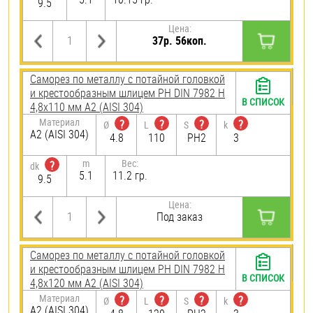
9.5
Цена:
37р. 56коп.
Саморез по металлу с потайной головкой
и крестообразным шлицем PH DIN 7982 H
В СПИСОК
4,8х110 мм А2 (AISI 304)
Материал
?
?
?
?
Ø
L
S
k
А2 (AISI 304)
4.8
110
PH2
3
m
Вес:
?
dk
5.1
11.2 гр.
9.5
Цена:
Под заказ
Саморез по металлу с потайной головкой
и крестообразным шлицем PH DIN 7982 H
В СПИСОК
4,8х120 мм А2 (AISI 304)
Материал
?
?
?
?
Ø
L
S
k
А2 (AISI 304)