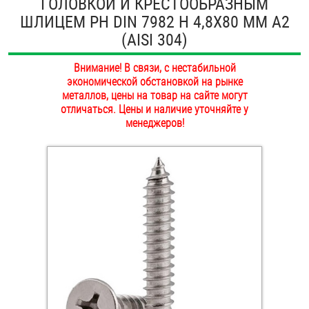
ГОЛОВКОЙ И КРЕСТООБРАЗНЫМ
ОПЛАТА И ДОСТАВКА
ШЛИЦЕМ PH DIN 7982 H 4,8Х80 ММ А2
Втулки
(AISI 304)
НАШИ МАГАЗИНЫ
Гайки
Внимание! В связи, с нестабильной
экономической обстановкой на рынке
Дюбели
металлов, цены на товар на сайте могут
отличаться. Цены и наличие уточняйте у
Дюймовый крепёж
менеджеров!
Заклепки (Гайки-Заклепки)
Инструмент
Крюки, кольца с метрической резьбой
Крюки, кольца с шурупной резьбой