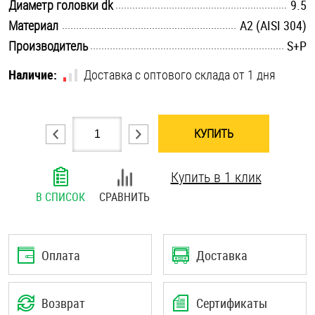
.............................................................................................................
Диаметр головки dk
9.5
Шплинты
.............................................................................................................
Материал
А2 (AISI 304)
.............................................................................................................
Производитель
S+P
Штифты и пальцы
Наличие:
Доставка с оптового склада от 1 дня
КУПИТЬ
Купить в 1 клик
В СПИСОК
СРАВНИТЬ
Оплата
Доставка
Возврат
Сертификаты