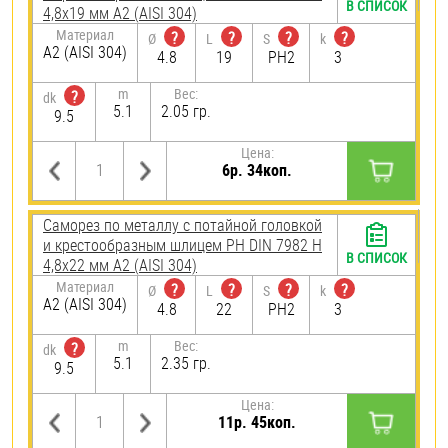
В СПИСОК
4,8х19 мм А2 (AISI 304)
Материал
?
?
?
?
Ø
L
S
k
А2 (AISI 304)
4.8
19
PH2
3
m
Вес:
?
dk
5.1
2.05 гр.
9.5
Цена:
6р. 34коп.
Саморез по металлу с потайной головкой
и крестообразным шлицем PH DIN 7982 H
В СПИСОК
4,8х22 мм А2 (AISI 304)
Материал
?
?
?
?
Ø
L
S
k
А2 (AISI 304)
4.8
22
PH2
3
m
Вес:
?
dk
5.1
2.35 гр.
9.5
Цена:
11р. 45коп.