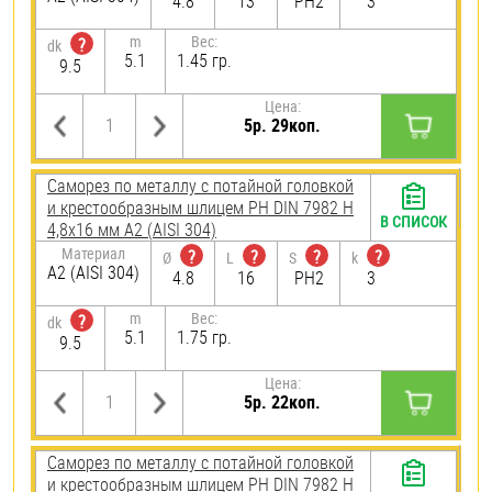
4.8
13
PH2
3
m
Вес:
?
dk
5.1
1.45 гр.
9.5
Цена:
5р. 29коп.
Саморез по металлу с потайной головкой
и крестообразным шлицем PH DIN 7982 H
В СПИСОК
4,8х16 мм А2 (AISI 304)
Материал
?
?
?
?
Ø
L
S
k
А2 (AISI 304)
4.8
16
PH2
3
m
Вес:
?
dk
5.1
1.75 гр.
9.5
Цена:
5р. 22коп.
Саморез по металлу с потайной головкой
и крестообразным шлицем PH DIN 7982 H