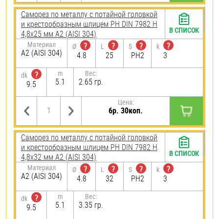
Саморез по металлу с потайной головкой
и крестообразным шлицем PH DIN 7982 H
В СПИСОК
4,8х25 мм А2 (AISI 304)
Материал
?
?
?
?
Ø
L
S
k
А2 (AISI 304)
4.8
25
PH2
3
m
Вес:
?
dk
5.1
2.65 гр.
9.5
Цена:
6р. 30коп.
Саморез по металлу с потайной головкой
и крестообразным шлицем PH DIN 7982 H
В СПИСОК
4,8х32 мм А2 (AISI 304)
Материал
?
?
?
?
Ø
L
S
k
А2 (AISI 304)
4.8
32
PH2
3
m
Вес:
?
dk
5.1
3.35 гр.
9.5