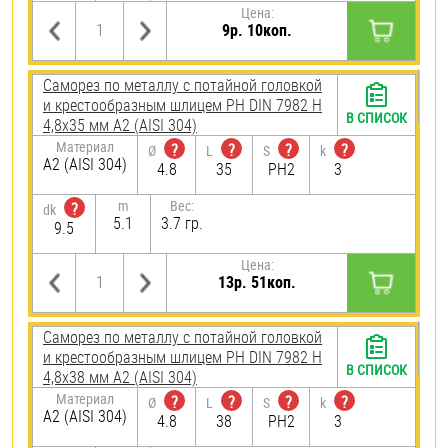
Цена:
9р. 10коп.
Саморез по металлу с потайной головкой
и крестообразным шлицем PH DIN 7982 H
В СПИСОК
4,8х35 мм А2 (AISI 304)
Материал
?
?
?
?
Ø
L
S
k
А2 (AISI 304)
4.8
35
PH2
3
m
Вес:
?
dk
5.1
3.7 гр.
9.5
Цена:
13р. 51коп.
Саморез по металлу с потайной головкой
и крестообразным шлицем PH DIN 7982 H
В СПИСОК
4,8х38 мм А2 (AISI 304)
Материал
?
?
?
?
Ø
L
S
k
А2 (AISI 304)
4.8
38
PH2
3