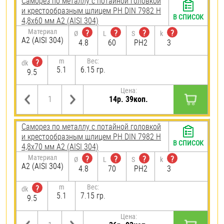
Саморез по металлу с потайной головкой
и крестообразным шлицем PH DIN 7982 H
В СПИСОК
4,8х60 мм А2 (AISI 304)
Материал
?
?
?
?
Ø
L
S
k
А2 (AISI 304)
4.8
60
PH2
3
m
Вес:
?
dk
5.1
6.15 гр.
9.5
Цена:
14р. 39коп.
Саморез по металлу с потайной головкой
и крестообразным шлицем PH DIN 7982 H
В СПИСОК
4,8х70 мм А2 (AISI 304)
Материал
?
?
?
?
Ø
L
S
k
А2 (AISI 304)
4.8
70
PH2
3
m
Вес:
?
dk
5.1
7.15 гр.
9.5
Цена: