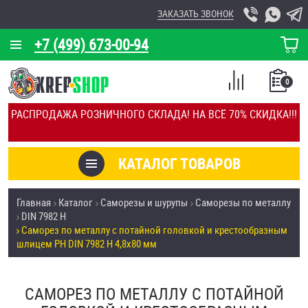
ЗАКАЗАТЬ ЗВОНОК
+7 (499) 673-00-94
КОРЗИНА
О КОМПАНИИ
0
СПИСОК
КАЛЬКУЛЯТОР
СРАВНЕНИЕ
РАСПРОДАЖА РОЗНИЧНОГО СКЛАДА! НА ВСЁ 70% СКИДКА!!!
ПОКУПОК
ОТЗЫВЫ
КАТАЛОГ ТОВАРОВ
КЛИЕНТЫ
Товары со скидкой
Главная
Каталог
Саморезы и шурупы
Саморезы по металлу
УСЛУГИ
DIN 7982 H
Анкеры
Саморез по металлу с потайной головкой и крестообразным
СКИДКИ
шлицем PH DIN 7982 H 4,8х80 мм
Антивандальный крепёж, инструмент
ОПТ
САМОРЕЗ ПО МЕТАЛЛУ С ПОТАЙНОЙ
ПОКУПАТЕЛЯМ
Болты и винты