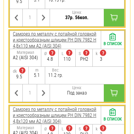
9.5
Цена:
37р. 56коп.
Саморез по металлу с потайной головкой
и крестообразным шлицем PH DIN 7982 H
В СПИСОК
4,8х110 мм А2 (AISI 304)
Материал
?
?
?
?
Ø
L
S
k
А2 (AISI 304)
4.8
110
PH2
3
m
Вес:
?
dk
5.1
11.2 гр.
9.5
Цена:
Под заказ
Саморез по металлу с потайной головкой
и крестообразным шлицем PH DIN 7982 H
В СПИСОК
4,8х120 мм А2 (AISI 304)
Материал
?
?
?
?
Ø
L
S
k
А2 (AISI 304)