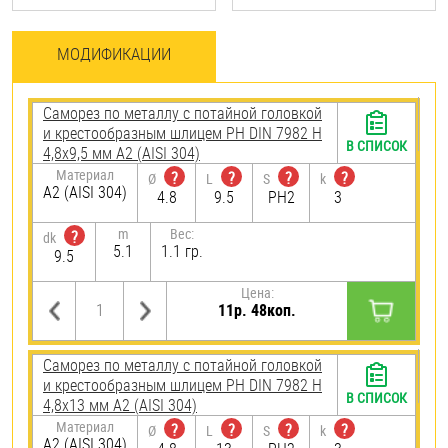
МОДИФИКАЦИИ
Саморез по металлу с потайной головкой
и крестообразным шлицем PH DIN 7982 H
В СПИСОК
4,8х9,5 мм А2 (AISI 304)
Материал
?
?
?
?
Ø
L
S
k
А2 (AISI 304)
4.8
9.5
PH2
3
m
Вес:
?
dk
5.1
1.1 гр.
9.5
Цена:
11р. 48коп.
Саморез по металлу с потайной головкой
и крестообразным шлицем PH DIN 7982 H
В СПИСОК
4,8х13 мм А2 (AISI 304)
Материал
?
?
?
?
Ø
L
S
k
А2 (AISI 304)