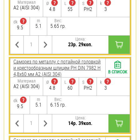
Материал
?
?
?
?
Ø
L
S
k
А2 (AISI 304)
4.8
55
PH2
3
m
Вес:
?
dk
5.1
5.65 гр.
9.5
Цена:
23р. 29коп.
Саморез по металлу с потайной головкой
и крестообразным шлицем PH DIN 7982 H
В СПИСОК
4,8х60 мм А2 (AISI 304)
Материал
?
?
?
?
Ø
L
S
k
А2 (AISI 304)
4.8
60
PH2
3
m
Вес:
?
dk
5.1
6.15 гр.
9.5
Цена:
14р. 39коп.