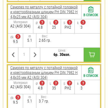
Саморез по металлу с потайной головкой
и крестообразным шлицем PH DIN 7982 H
В СПИСОК
4,8х25 мм А2 (AISI 304)
Материал
?
?
?
?
Ø
L
S
k
А2 (AISI 304)
4.8
25
PH2
3
m
Вес:
?
dk
5.1
2.65 гр.
9.5
Цена:
6р. 30коп.
Саморез по металлу с потайной головкой
и крестообразным шлицем PH DIN 7982 H
В СПИСОК
4,8х35 мм А2 (AISI 304)
Материал
?
?
?
?
Ø
L
S
k
А2 (AISI 304)
4.8
35
PH2
3
m
Вес:
?
dk
5.1
3.7 гр.
9.5