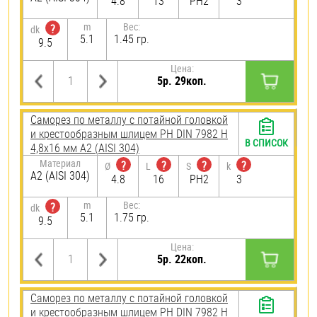
4.8
13
PH2
3
m
Вес:
?
dk
5.1
1.45 гр.
9.5
Цена:
5р. 29коп.
Саморез по металлу с потайной головкой
и крестообразным шлицем PH DIN 7982 H
В СПИСОК
4,8х16 мм А2 (AISI 304)
Материал
?
?
?
?
Ø
L
S
k
А2 (AISI 304)
4.8
16
PH2
3
m
Вес:
?
dk
5.1
1.75 гр.
9.5
Цена:
5р. 22коп.
Саморез по металлу с потайной головкой
и крестообразным шлицем PH DIN 7982 H