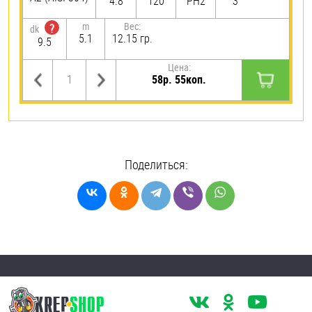
4.8
120
PH2
3
m
Вес:
?
dk
5.1
12.15 гр.
9.5
Цена:
58р. 55коп.
Поделиться: