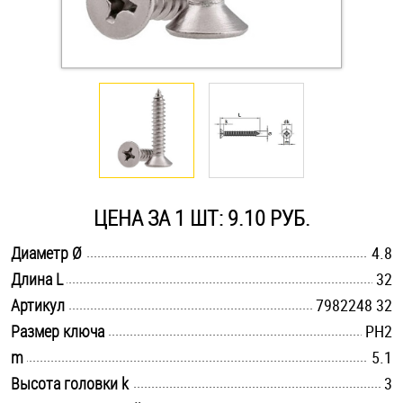
Оснастка и аксессуары для яхт
Пробки
Саморезы и шурупы
Стопорные кольца
ЦЕНА ЗА 1 ШТ: 9.10 РУБ.
.............................................................................................................
Диаметр Ø
4.8
Такелаж
.............................................................................................................
Длина L
32
.............................................................................................................
Хомуты
Артикул
7982248 32
.............................................................................................................
Размер ключа
PH2
Шайбы
.............................................................................................................
m
5.1
.............................................................................................................
Высота головки k
3
Шпильки