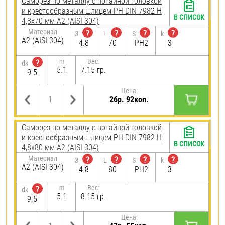
Саморез по металлу с потайной головкой
и крестообразным шлицем PH DIN 7982 H
В СПИСОК
4,8х70 мм А2 (AISI 304)
Материал
?
?
?
?
Ø
L
S
k
А2 (AISI 304)
4.8
70
PH2
3
m
Вес:
?
dk
5.1
7.15 гр.
9.5
Цена:
26р. 92коп.
Саморез по металлу с потайной головкой
и крестообразным шлицем PH DIN 7982 H
В СПИСОК
4,8х80 мм А2 (AISI 304)
Материал
?
?
?
?
Ø
L
S
k
А2 (AISI 304)
4.8
80
PH2
3
m
Вес:
?
dk
5.1
8.15 гр.
9.5
Цена: