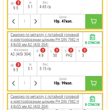
m
Вес:
?
dk
5.1
4.65 гр.
9.5
Цена:
10р. 47коп.
Саморез по металлу с потайной головкой
и крестообразным шлицем PH DIN 7982 H
В СПИСОК
4,8х50 мм А2 (AISI 304)
Материал
?
?
?
?
Ø
L
S
k
А2 (AISI 304)
4.8
50
PH2
3
m
Вес:
?
dk
5.1
5.15 гр.
9.5
Цена:
10р. 99коп.
Саморез по металлу с потайной головкой
и крестообразным шлицем PH DIN 7982 H
В СПИСОК
4,8х55 мм А2 (AISI 304)