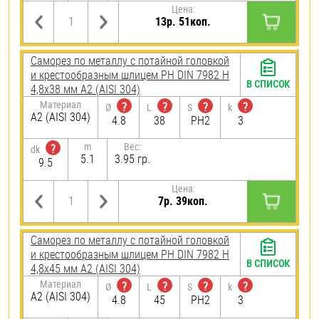
Цена:
13р. 51коп.
Саморез по металлу с потайной головкой
и крестообразным шлицем PH DIN 7982 H
В СПИСОК
4,8х38 мм А2 (AISI 304)
Материал
?
?
?
?
Ø
L
S
k
А2 (AISI 304)
4.8
38
PH2
3
m
Вес:
?
dk
5.1
3.95 гр.
9.5
Цена:
7р. 39коп.
Саморез по металлу с потайной головкой
и крестообразным шлицем PH DIN 7982 H
В СПИСОК
4,8х45 мм А2 (AISI 304)
Материал
?
?
?
?
Ø
L
S
k
А2 (AISI 304)
4.8
45
PH2
3