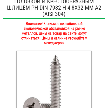
ГОЛОВКОЙ И КРЕСТООБРАЗНЫМ
ОПЛАТА И ДОСТАВКА
ШЛИЦЕМ PH DIN 7982 H 4,8Х32 ММ А2
Втулки
(AISI 304)
НАШИ МАГАЗИНЫ
Гайки
Внимание! В связи, с нестабильной
экономической обстановкой на рынке
Дюбели
металлов, цены на товар на сайте могут
отличаться. Цены и наличие уточняйте у
Дюймовый крепёж
менеджеров!
Заклепки (Гайки-Заклепки)
Инструмент
Крюки, кольца с метрической резьбой
Крюки, кольца с шурупной резьбой