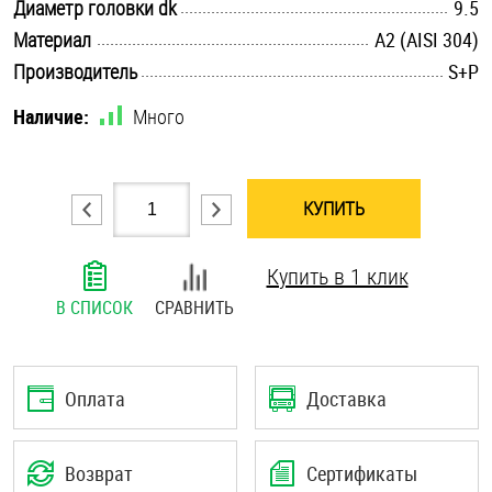
.............................................................................................................
Диаметр головки dk
9.5
Шплинты
.............................................................................................................
Материал
А2 (AISI 304)
.............................................................................................................
Производитель
S+P
Штифты и пальцы
Наличие:
Много
КУПИТЬ
Купить в 1 клик
В СПИСОК
СРАВНИТЬ
Оплата
Доставка
Возврат
Сертификаты