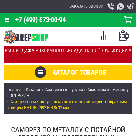
ЗАКАЗАТЬ ЗВОНОК
+7 (499) 673-00-94
КОРЗИНА
О КОМПАНИИ
0
СПИСОК
КАЛЬКУЛЯТОР
СРАВНЕНИЕ
РАСПРОДАЖА РОЗНИЧНОГО СКЛАДА! НА ВСЁ 70% СКИДКА!!!
ПОКУПОК
ОТЗЫВЫ
КАТАЛОГ ТОВАРОВ
КЛИЕНТЫ
Товары со скидкой
Главная
Каталог
Саморезы и шурупы
Саморезы по металлу
УСЛУГИ
DIN 7982 H
Анкеры
Саморез по металлу с потайной головкой и крестообразным
СКИДКИ
шлицем PH DIN 7982 H 4,8х32 мм
Антивандальный крепёж, инструмент
ОПТ
САМОРЕЗ ПО МЕТАЛЛУ С ПОТАЙНОЙ
ПОКУПАТЕЛЯМ
Болты и винты