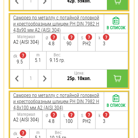
42р. 55коп.
Саморез по металлу с потайной головкой
и крестообразным шлицем PH DIN 7982 H
В СПИСОК
4,8х90 мм А2 (AISI 304)
Материал
?
?
?
?
Ø
L
S
k
А2 (AISI 304)
4.8
90
PH2
3
m
Вес:
?
dk
5.1
9.15 гр.
9.5
Цена:
25р. 10коп.
Саморез по металлу с потайной головкой
и крестообразным шлицем PH DIN 7982 H
В СПИСОК
4,8х100 мм А2 (AISI 304)
Материал
?
?
?
?
Ø
L
S
k
А2 (AISI 304)
4.8
100
PH2
3
m
Вес:
?
dk
5.1
10.15 гр.