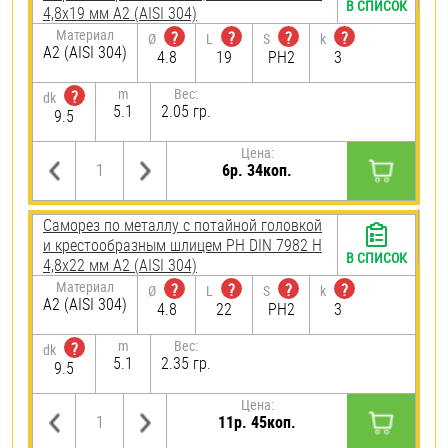
В СПИСОК
4,8х19 мм А2 (AISI 304)
Материал
?
?
?
?
Ø
L
S
k
А2 (AISI 304)
4.8
19
PH2
3
m
Вес:
?
dk
5.1
2.05 гр.
9.5
Цена:
6р. 34коп.
Саморез по металлу с потайной головкой
и крестообразным шлицем PH DIN 7982 H
В СПИСОК
4,8х22 мм А2 (AISI 304)
Материал
?
?
?
?
Ø
L
S
k
А2 (AISI 304)
4.8
22
PH2
3
m
Вес:
?
dk
5.1
2.35 гр.
9.5
Цена:
11р. 45коп.