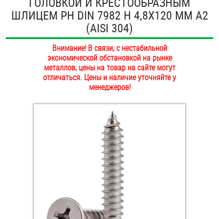
ГОЛОВКОЙ И КРЕСТООБРАЗНЫМ
ОПЛАТА И ДОСТАВКА
ШЛИЦЕМ PH DIN 7982 H 4,8Х120 ММ А2
Втулки
(AISI 304)
НАШИ МАГАЗИНЫ
Гайки
Внимание! В связи, с нестабильной
экономической обстановкой на рынке
Дюбели
металлов, цены на товар на сайте могут
отличаться. Цены и наличие уточняйте у
Дюймовый крепёж
менеджеров!
Заклепки (Гайки-Заклепки)
Инструмент
Крюки, кольца с метрической резьбой
Крюки, кольца с шурупной резьбой