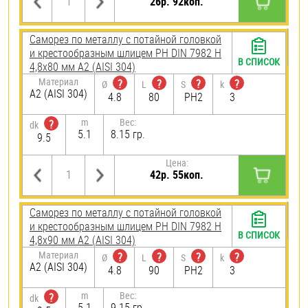
26р. 92коп.
Саморез по металлу с потайной головкой
и крестообразным шлицем PH DIN 7982 H
В СПИСОК
4,8х80 мм А2 (AISI 304)
Материал
?
?
?
?
Ø
L
S
k
А2 (AISI 304)
4.8
80
PH2
3
m
Вес:
?
dk
5.1
8.15 гр.
9.5
Цена:
42р. 55коп.
Саморез по металлу с потайной головкой
и крестообразным шлицем PH DIN 7982 H
В СПИСОК
4,8х90 мм А2 (AISI 304)
Материал
?
?
?
?
Ø
L
S
k
А2 (AISI 304)
4.8
90
PH2
3
m
Вес:
?
dk
5.1
9.15 гр.