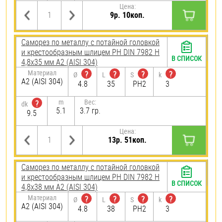
Цена:
9р. 10коп.
Саморез по металлу с потайной головкой
и крестообразным шлицем PH DIN 7982 H
В СПИСОК
4,8х35 мм А2 (AISI 304)
Материал
?
?
?
?
Ø
L
S
k
А2 (AISI 304)
4.8
35
PH2
3
m
Вес:
?
dk
5.1
3.7 гр.
9.5
Цена:
13р. 51коп.
Саморез по металлу с потайной головкой
и крестообразным шлицем PH DIN 7982 H
В СПИСОК
4,8х38 мм А2 (AISI 304)
Материал
?
?
?
?
Ø
L
S
k
А2 (AISI 304)
4.8
38
PH2
3