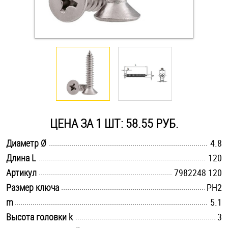
Оснастка и аксессуары для яхт
Пробки
Саморезы и шурупы
Стопорные кольца
ЦЕНА ЗА 1 ШТ: 58.55 РУБ.
.............................................................................................................
Диаметр Ø
4.8
Такелаж
.............................................................................................................
Длина L
120
.............................................................................................................
Хомуты
Артикул
7982248 120
.............................................................................................................
Размер ключа
PH2
Шайбы
.............................................................................................................
m
5.1
.............................................................................................................
Высота головки k
3
Шпильки