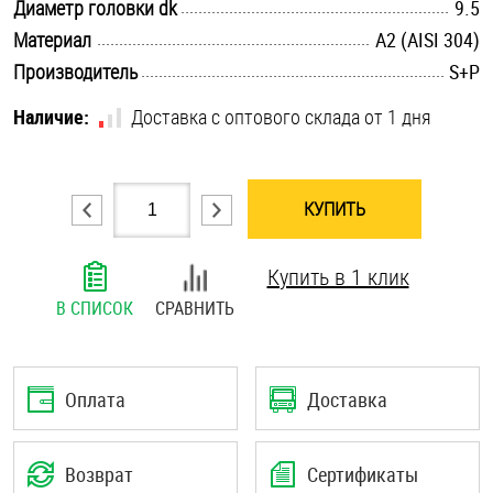
.............................................................................................................
Диаметр головки dk
9.5
Шплинты
.............................................................................................................
Материал
А2 (AISI 304)
.............................................................................................................
Производитель
S+P
Штифты и пальцы
Наличие:
Доставка с оптового склада от 1 дня
КУПИТЬ
Купить в 1 клик
В СПИСОК
СРАВНИТЬ
Оплата
Доставка
Возврат
Сертификаты