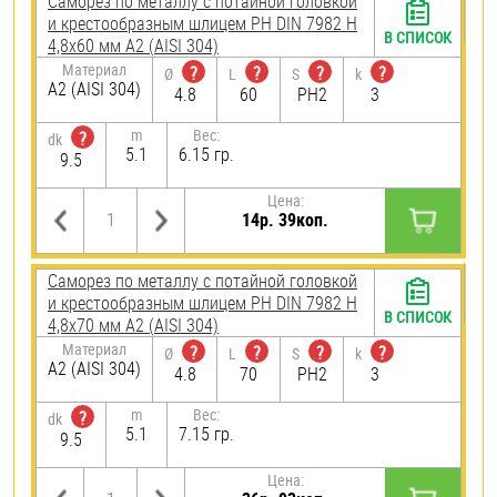
Саморез по металлу с потайной головкой
и крестообразным шлицем PH DIN 7982 H
В СПИСОК
4,8х60 мм А2 (AISI 304)
Материал
?
?
?
?
Ø
L
S
k
А2 (AISI 304)
4.8
60
PH2
3
m
Вес:
?
dk
5.1
6.15 гр.
9.5
Цена:
14р. 39коп.
Саморез по металлу с потайной головкой
и крестообразным шлицем PH DIN 7982 H
В СПИСОК
4,8х70 мм А2 (AISI 304)
Материал
?
?
?
?
Ø
L
S
k
А2 (AISI 304)
4.8
70
PH2
3
m
Вес:
?
dk
5.1
7.15 гр.
9.5
Цена: