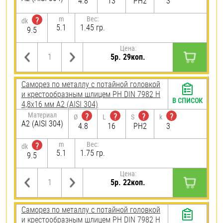
4.8
13
PH2
3
m
Вес:
?
dk
5.1
1.45 гр.
9.5
Цена:
5р. 29коп.
Саморез по металлу с потайной головкой
и крестообразным шлицем PH DIN 7982 H
В СПИСОК
4,8х16 мм А2 (AISI 304)
Материал
?
?
?
?
Ø
L
S
k
А2 (AISI 304)
4.8
16
PH2
3
m
Вес:
?
dk
5.1
1.75 гр.
9.5
Цена:
5р. 22коп.
Саморез по металлу с потайной головкой
и крестообразным шлицем PH DIN 7982 H