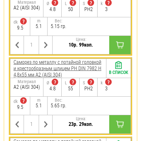
Материал
?
?
?
?
Ø
L
S
k
А2 (AISI 304)
4.8
50
PH2
3
m
Вес:
?
dk
5.1
5.15 гр.
9.5
Цена:
10р. 99коп.
Саморез по металлу с потайной головкой
и крестообразным шлицем PH DIN 7982 H
В СПИСОК
4,8х55 мм А2 (AISI 304)
Материал
?
?
?
?
Ø
L
S
k
А2 (AISI 304)
4.8
55
PH2
3
m
Вес:
?
dk
5.1
5.65 гр.
9.5
Цена:
23р. 29коп.