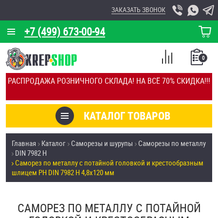
ЗАКАЗАТЬ ЗВОНОК
+7 (499) 673-00-94
КОРЗИНА
О КОМПАНИИ
0
СПИСОК
КАЛЬКУЛЯТОР
СРАВНЕНИЕ
РАСПРОДАЖА РОЗНИЧНОГО СКЛАДА! НА ВСЁ 70% СКИДКА!!!
ПОКУПОК
ОТЗЫВЫ
КАТАЛОГ ТОВАРОВ
КЛИЕНТЫ
Товары со скидкой
Главная
Каталог
Саморезы и шурупы
Саморезы по металлу
УСЛУГИ
DIN 7982 H
Анкеры
Саморез по металлу с потайной головкой и крестообразным
СКИДКИ
шлицем PH DIN 7982 H 4,8х120 мм
Антивандальный крепёж, инструмент
ОПТ
САМОРЕЗ ПО МЕТАЛЛУ С ПОТАЙНОЙ
ПОКУПАТЕЛЯМ
Болты и винты