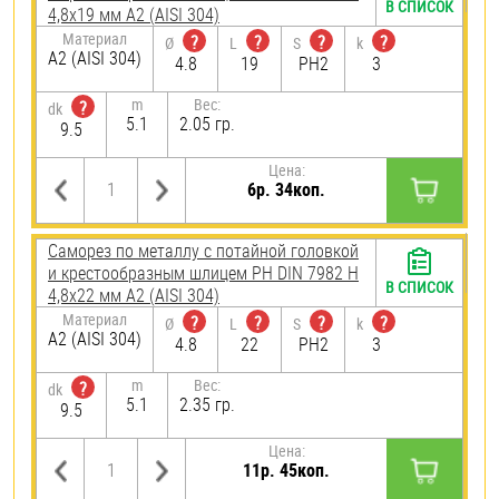
В СПИСОК
4,8х19 мм А2 (AISI 304)
Материал
?
?
?
?
Ø
L
S
k
А2 (AISI 304)
4.8
19
PH2
3
m
Вес:
?
dk
5.1
2.05 гр.
9.5
Цена:
6р. 34коп.
Саморез по металлу с потайной головкой
и крестообразным шлицем PH DIN 7982 H
В СПИСОК
4,8х22 мм А2 (AISI 304)
Материал
?
?
?
?
Ø
L
S
k
А2 (AISI 304)
4.8
22
PH2
3
m
Вес:
?
dk
5.1
2.35 гр.
9.5
Цена:
11р. 45коп.