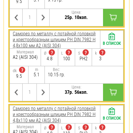
9.5
Цена:
25р. 10коп.
Саморез по металлу с потайной головкой
и крестообразным шлицем PH DIN 7982 H
В СПИСОК
4,8х100 мм А2 (AISI 304)
Материал
?
?
?
?
Ø
L
S
k
А2 (AISI 304)
4.8
100
PH2
3
m
Вес:
?
dk
5.1
10.15 гр.
9.5
Цена:
37р. 56коп.
Саморез по металлу с потайной головкой
и крестообразным шлицем PH DIN 7982 H
В СПИСОК
4,8х110 мм А2 (AISI 304)
Материал
?
?
?
?
Ø
L
S
k
А2 (AISI 304)