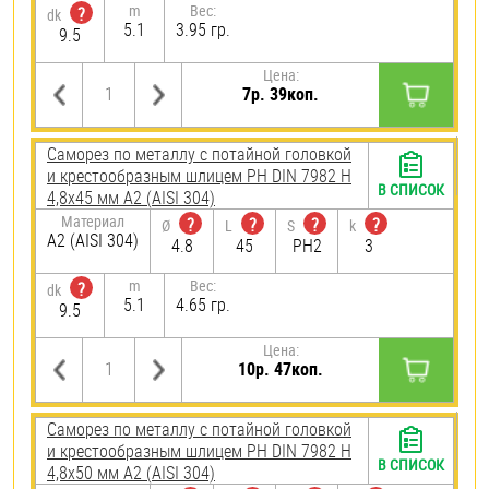
m
Вес:
?
dk
5.1
3.95 гр.
9.5
Цена:
7р. 39коп.
Саморез по металлу с потайной головкой
и крестообразным шлицем PH DIN 7982 H
В СПИСОК
4,8х45 мм А2 (AISI 304)
Материал
?
?
?
?
Ø
L
S
k
А2 (AISI 304)
4.8
45
PH2
3
m
Вес:
?
dk
5.1
4.65 гр.
9.5
Цена:
10р. 47коп.
Саморез по металлу с потайной головкой
и крестообразным шлицем PH DIN 7982 H
В СПИСОК
4,8х50 мм А2 (AISI 304)