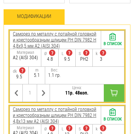
МОДИФИКАЦИИ
Саморез по металлу с потайной головкой
и крестообразным шлицем PH DIN 7982 H
В СПИСОК
4,8х9,5 мм А2 (AISI 304)
Материал
?
?
?
?
Ø
L
S
k
А2 (AISI 304)
4.8
9.5
PH2
3
m
Вес:
?
dk
5.1
1.1 гр.
9.5
Цена:
11р. 48коп.
Саморез по металлу с потайной головкой
и крестообразным шлицем PH DIN 7982 H
В СПИСОК
4,8х13 мм А2 (AISI 304)
Материал
?
?
?
?
Ø
L
S
k
А2 (AISI 304)