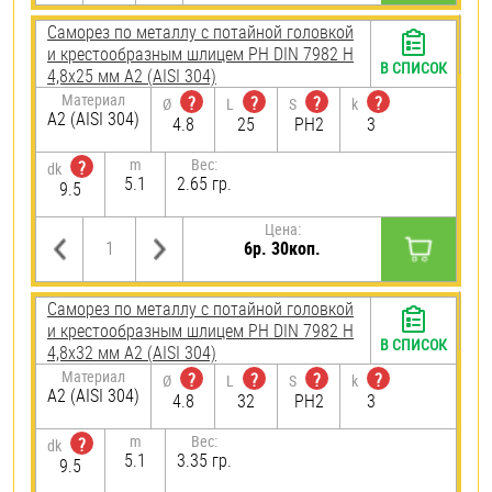
Саморез по металлу с потайной головкой
и крестообразным шлицем PH DIN 7982 H
В СПИСОК
4,8х25 мм А2 (AISI 304)
Материал
?
?
?
?
Ø
L
S
k
А2 (AISI 304)
4.8
25
PH2
3
m
Вес:
?
dk
5.1
2.65 гр.
9.5
Цена:
6р. 30коп.
Саморез по металлу с потайной головкой
и крестообразным шлицем PH DIN 7982 H
В СПИСОК
4,8х32 мм А2 (AISI 304)
Материал
?
?
?
?
Ø
L
S
k
А2 (AISI 304)
4.8
32
PH2
3
m
Вес:
?
dk
5.1
3.35 гр.
9.5