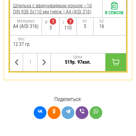
Шпилька c ввинчиваемым концом ~1d
DIN 938 5х110 мм (нерж.) A4 (AISI 316)
В СПИСОК
Материал
b1
b2
?
?
Ø
L
A4 (AISI 316)
5
16
5
110
Вес:
12.37 гр.
Цена:
519р. 97коп.
Поделиться: