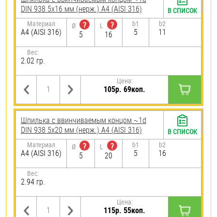
DIN 938 5х16 мм (нерж.) A4 (AISI 316)
В СПИСОК
Материал
b1
b2
?
?
Ø
L
A4 (AISI 316)
5
11
5
16
Вес:
2.02 гр.
Цена:
105р. 69коп.
Шпилька c ввинчиваемым концом ~1d
DIN 938 5х20 мм (нерж.) A4 (AISI 316)
В СПИСОК
Материал
b1
b2
?
?
Ø
L
A4 (AISI 316)
5
16
5
20
Вес:
2.94 гр.
Цена:
115р. 55коп.