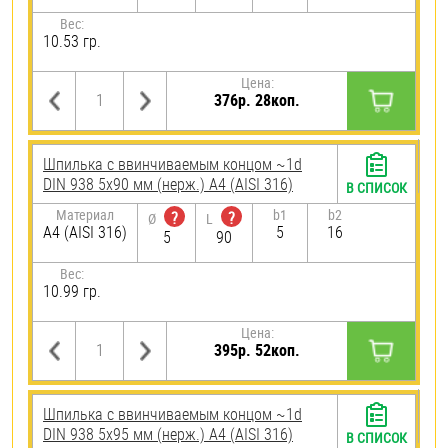
Вес:
10.53 гр.
Цена:
376р. 28коп.
Шпилька c ввинчиваемым концом ~1d
DIN 938 5х90 мм (нерж.) A4 (AISI 316)
В СПИСОК
Материал
b1
b2
?
?
Ø
L
A4 (AISI 316)
5
16
5
90
Вес:
10.99 гр.
Цена:
395р. 52коп.
Шпилька c ввинчиваемым концом ~1d
DIN 938 5х95 мм (нерж.) A4 (AISI 316)
В СПИСОК