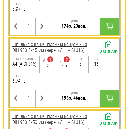
Вес:
5.97 гр.
Цена:
174р. 23коп.
Шпилька c ввинчиваемым концом ~1d
DIN 938 5х45 мм (нерж.) A4 (AISI 316)
В СПИСОК
Материал
b1
b2
?
?
Ø
L
A4 (AISI 316)
5
16
5
45
Вес:
6.74 гр.
Цена:
193р. 46коп.
Шпилька c ввинчиваемым концом ~1d
DIN 938 5х50 мм (нерж.) A4 (AISI 316)
В СПИСОК