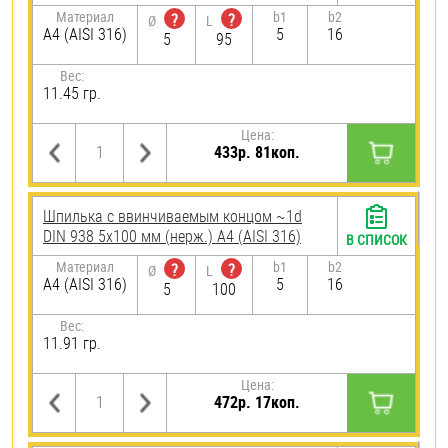
Материал
b1
b2
?
?
Ø
L
A4 (AISI 316)
5
16
5
95
Вес:
11.45 гр.
Цена:
433р. 81коп.
Шпилька c ввинчиваемым концом ~1d
DIN 938 5х100 мм (нерж.) A4 (AISI 316)
В СПИСОК
Материал
b1
b2
?
?
Ø
L
A4 (AISI 316)
5
16
5
100
Вес:
11.91 гр.
Цена:
472р. 17коп.