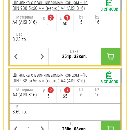
Шпилька c ввинчиваемым концом ~1d
DIN 938 5х60 мм (нерж.) A4 (AISI 316)
В СПИСОК
Материал
b1
b2
?
?
Ø
L
A4 (AISI 316)
5
16
5
60
Вес:
8.23 гр.
Цена:
251р. 33коп.
Шпилька c ввинчиваемым концом ~1d
DIN 938 5х65 мм (нерж.) A4 (AISI 316)
В СПИСОК
Материал
b1
b2
?
?
Ø
L
A4 (AISI 316)
5
16
5
65
Вес:
8.69 гр.
Цена:
280р. 08коп.