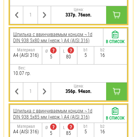
Цена:
337р. 76коп.
Шпилька c ввинчиваемым концом ~1d
DIN 938 5х80 мм (нерж.) A4 (AISI 316)
В СПИСОК
Материал
b1
b2
?
?
Ø
L
A4 (AISI 316)
5
16
5
80
Вес:
10.07 гр.
Цена:
356р. 94коп.
Шпилька c ввинчиваемым концом ~1d
DIN 938 5х85 мм (нерж.) A4 (AISI 316)
В СПИСОК
Материал
b1
b2
?
?
Ø
L
A4 (AISI 316)
5
16
5
85