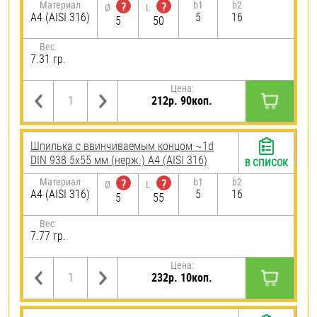
Материал
b1
b2
?
?
Ø
L
A4 (AISI 316)
5
16
5
50
Вес:
7.31 гр.
Цена:
212р. 90коп.
Шпилька c ввинчиваемым концом ~1d
DIN 938 5х55 мм (нерж.) A4 (AISI 316)
В СПИСОК
Материал
b1
b2
?
?
Ø
L
A4 (AISI 316)
5
16
5
55
Вес:
7.77 гр.
Цена:
232р. 10коп.