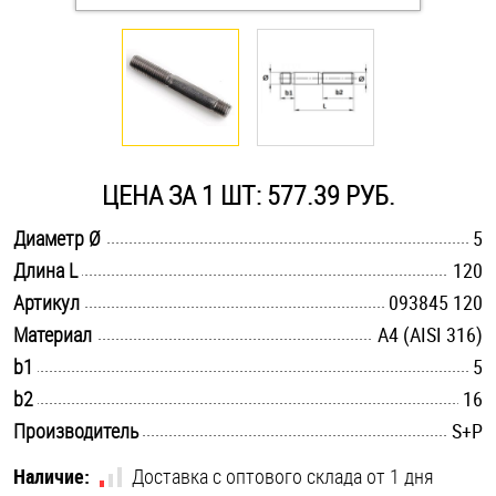
Оснастка и аксессуары для яхт
Пробки
Саморезы и шурупы
ЦЕНА ЗА 1 ШТ: 577.39 РУБ.
.............................................................................................................
Диаметр Ø
5
Стопорные кольца
.............................................................................................................
Длина L
120
.............................................................................................................
Артикул
093845 120
Такелаж
.............................................................................................................
Материал
A4 (AISI 316)
.............................................................................................................
b1
5
Хомуты
.............................................................................................................
b2
16
Шайбы
.............................................................................................................
Производитель
S+P
Шпильки
Наличие:
Доставка с оптового склада от 1 дня