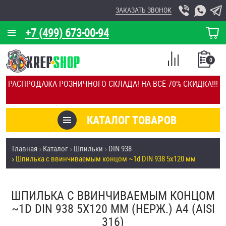
ЗАКАЗАТЬ ЗВОНОК
+7 (499) 673-00-94
КОРЗИНА
О КОМПАНИИ
0
СПИСОК
КАЛЬКУЛЯТОР
СРАВНЕНИЕ
РАСПРОДАЖА РОЗНИЧНОГО СКЛАДА! НА ВСЁ 70% СКИДКА!!!
ПОКУПОК
ОТЗЫВЫ
КАТАЛОГ ТОВАРОВ
КЛИЕНТЫ
Товары со скидкой
Главная
Каталог
Шпильки
DIN 938
УСЛУГИ
Шпилька c ввинчиваемым концом ~1d DIN 938 5х120 мм
Анкеры
СКИДКИ
Антивандальный крепёж, инструмент
ШПИЛЬКА C ВВИНЧИВАЕМЫМ КОНЦОМ
ОПТ
~1D DIN 938 5Х120 ММ (НЕРЖ.) A4 (AISI
ПОКУПАТЕЛЯМ
316)
Болты и винты