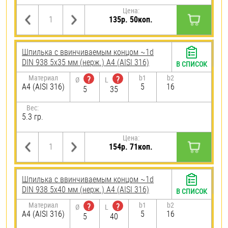
Цена:
135р. 50коп.
Шпилька c ввинчиваемым концом ~1d
DIN 938 5х35 мм (нерж.) A4 (AISI 316)
В СПИСОК
Материал
b1
b2
?
?
Ø
L
A4 (AISI 316)
5
16
5
35
Вес:
5.3 гр.
Цена:
154р. 71коп.
Шпилька c ввинчиваемым концом ~1d
DIN 938 5х40 мм (нерж.) A4 (AISI 316)
В СПИСОК
Материал
b1
b2
?
?
Ø
L
A4 (AISI 316)
5
16
5
40