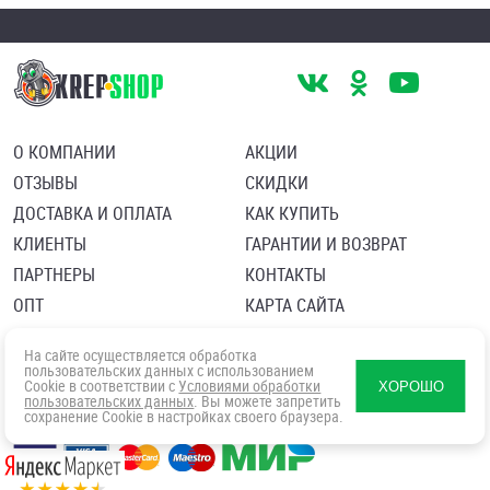
О КОМПАНИИ
АКЦИИ
ОТЗЫВЫ
СКИДКИ
ДОСТАВКА И ОПЛАТА
КАК КУПИТЬ
КЛИЕНТЫ
ГАРАНТИИ И ВОЗВРАТ
ПАРТНЕРЫ
КОНТАКТЫ
ОПТ
КАРТА САЙТА
Пользовательское соглашение
Политика в отношении обработки персональных данных
На сайте осуществляется обработка
Согласие посетителя сайта на обработку персональных данны
пользовательских данных с использованием
Cookie в соответствии с
Условиями обработки
ХОРОШО
пользовательских данных
. Вы можете запретить
сохранение Cookie в настройках своего браузера.