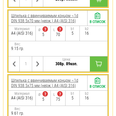
Шпилька c ввинчиваемым концом ~1d
DIN 938 5х70 мм (нерж.) A4 (AISI 316)
В СПИСОК
Материал
b1
b2
?
?
Ø
L
A4 (AISI 316)
5
16
5
70
Вес:
9.15 гр.
Цена:
308р. 89коп.
Шпилька c ввинчиваемым концом ~1d
DIN 938 5х75 мм (нерж.) A4 (AISI 316)
В СПИСОК
Материал
b1
b2
?
?
Ø
L
A4 (AISI 316)
5
16
5
75
Вес:
9.61 гр.