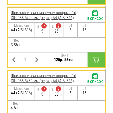
Шпилька c ввинчиваемым концом ~1d
DIN 938 5х25 мм (нерж.) A4 (AISI 316)
В СПИСОК
Материал
b1
b2
?
?
Ø
L
A4 (AISI 316)
5
16
5
25
Вес:
3.86 гр.
Цена:
125р. 58коп.
Шпилька c ввинчиваемым концом ~1d
DIN 938 5х30 мм (нерж.) A4 (AISI 316)
В СПИСОК
Материал
b1
b2
?
?
Ø
L
A4 (AISI 316)
5
16
5
30
Вес:
4.6 гр.