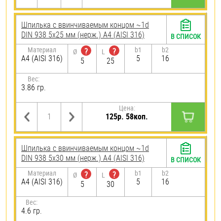
Шпилька c ввинчиваемым концом ~1d
DIN 938 5х25 мм (нерж.) A4 (AISI 316)
В СПИСОК
Материал
b1
b2
?
?
Ø
L
A4 (AISI 316)
5
16
5
25
Вес:
3.86 гр.
Цена:
125р. 58коп.
Шпилька c ввинчиваемым концом ~1d
DIN 938 5х30 мм (нерж.) A4 (AISI 316)
В СПИСОК
Материал
b1
b2
?
?
Ø
L
A4 (AISI 316)
5
16
5
30
Вес:
4.6 гр.