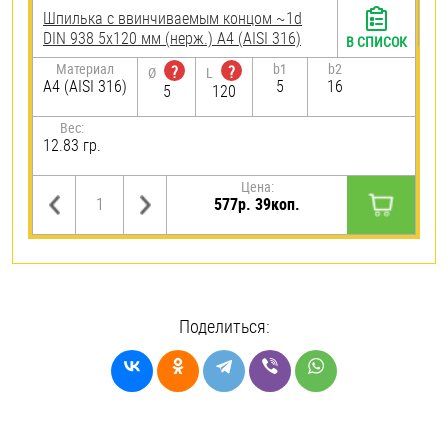
Шпилька c ввинчиваемым концом ~1d
DIN 938 5х120 мм (нерж.) A4 (AISI 316)
В СПИСОК
Материал
b1
b2
?
?
Ø
L
A4 (AISI 316)
5
16
5
120
Вес:
12.83 гр.
Цена:
577р. 39коп.
Поделиться: