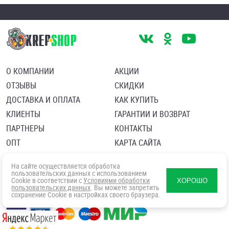
О КОМПАНИИ
АКЦИИ
ОТЗЫВЫ
СКИДКИ
ДОСТАВКА И ОПЛАТА
КАК КУПИТЬ
КЛИЕНТЫ
ГАРАНТИИ И ВОЗВРАТ
ПАРТНЕРЫ
КОНТАКТЫ
ОПТ
КАРТА САЙТА
Пользовательское соглашение
Политика в отношении обработки персональных данных
На сайте осуществляется обработка
Согласие посетителя сайта на обработку персональных данны
пользовательских данных с использованием
Cookie в соответствии с
Условиями обработки
ХОРОШО
пользовательских данных
. Вы можете запретить
сохранение Cookie в настройках своего браузера.