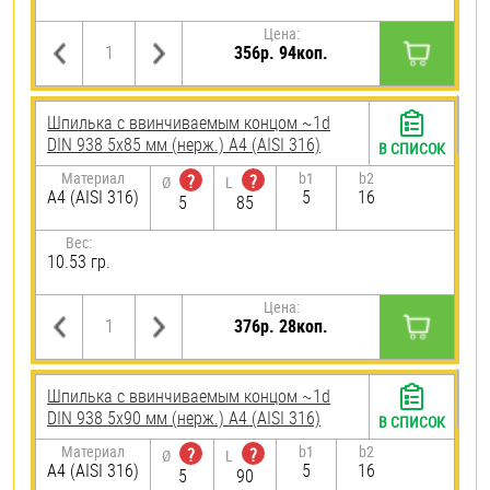
Цена:
356р. 94коп.
Шпилька c ввинчиваемым концом ~1d
DIN 938 5х85 мм (нерж.) A4 (AISI 316)
В СПИСОК
Материал
b1
b2
?
?
Ø
L
A4 (AISI 316)
5
16
5
85
Вес:
10.53 гр.
Цена:
376р. 28коп.
Шпилька c ввинчиваемым концом ~1d
DIN 938 5х90 мм (нерж.) A4 (AISI 316)
В СПИСОК
Материал
b1
b2
?
?
Ø
L
A4 (AISI 316)
5
16
5
90