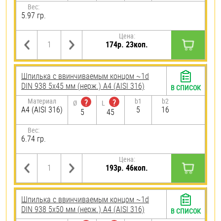
Вес:
5.97 гр.
Цена:
174р. 23коп.
Шпилька c ввинчиваемым концом ~1d
DIN 938 5х45 мм (нерж.) A4 (AISI 316)
В СПИСОК
Материал
b1
b2
?
?
Ø
L
A4 (AISI 316)
5
16
5
45
Вес:
6.74 гр.
Цена:
193р. 46коп.
Шпилька c ввинчиваемым концом ~1d
DIN 938 5х50 мм (нерж.) A4 (AISI 316)
В СПИСОК