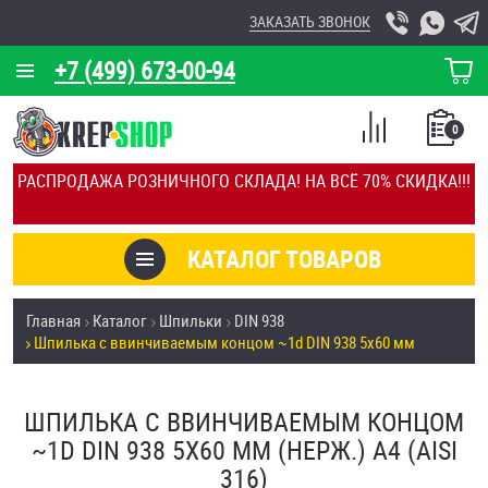
ЗАКАЗАТЬ ЗВОНОК
+7 (499) 673-00-94
КОРЗИНА
О КОМПАНИИ
0
СПИСОК
КАЛЬКУЛЯТОР
СРАВНЕНИЕ
РАСПРОДАЖА РОЗНИЧНОГО СКЛАДА! НА ВСЁ 70% СКИДКА!!!
ПОКУПОК
ОТЗЫВЫ
КАТАЛОГ ТОВАРОВ
КЛИЕНТЫ
Товары со скидкой
Главная
Каталог
Шпильки
DIN 938
УСЛУГИ
Шпилька c ввинчиваемым концом ~1d DIN 938 5х60 мм
Анкеры
СКИДКИ
Антивандальный крепёж, инструмент
ШПИЛЬКА C ВВИНЧИВАЕМЫМ КОНЦОМ
ОПТ
~1D DIN 938 5Х60 ММ (НЕРЖ.) A4 (AISI
ПОКУПАТЕЛЯМ
316)
Болты и винты