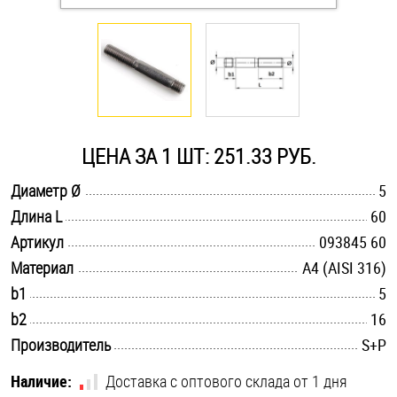
Оснастка и аксессуары для яхт
Пробки
Саморезы и шурупы
ЦЕНА ЗА 1 ШТ: 251.33 РУБ.
.............................................................................................................
Диаметр Ø
5
Стопорные кольца
.............................................................................................................
Длина L
60
.............................................................................................................
Артикул
093845 60
Такелаж
.............................................................................................................
Материал
A4 (AISI 316)
.............................................................................................................
b1
5
Хомуты
.............................................................................................................
b2
16
Шайбы
.............................................................................................................
Производитель
S+P
Шпильки
Наличие:
Доставка с оптового склада от 1 дня