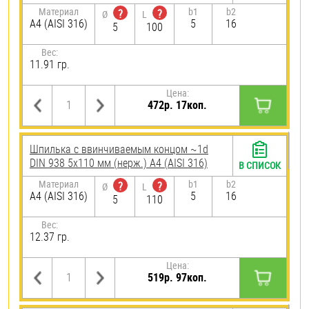
Материал
b1
b2
?
?
Ø
L
A4 (AISI 316)
5
16
5
100
Вес:
11.91 гр.
Цена:
472р. 17коп.
Шпилька c ввинчиваемым концом ~1d
DIN 938 5х110 мм (нерж.) A4 (AISI 316)
В СПИСОК
Материал
b1
b2
?
?
Ø
L
A4 (AISI 316)
5
16
5
110
Вес:
12.37 гр.
Цена:
519р. 97коп.