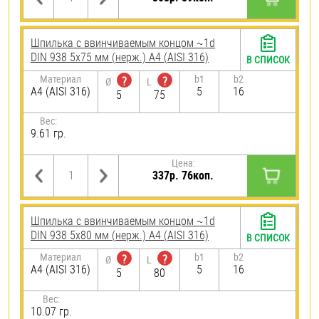
Шпилька c ввинчиваемым концом ~1d
DIN 938 5х75 мм (нерж.) A4 (AISI 316)
В СПИСОК
Материал
b1
b2
?
?
Ø
L
A4 (AISI 316)
5
16
5
75
Вес:
9.61 гр.
Цена:
337р. 76коп.
Шпилька c ввинчиваемым концом ~1d
DIN 938 5х80 мм (нерж.) A4 (AISI 316)
В СПИСОК
Материал
b1
b2
?
?
Ø
L
A4 (AISI 316)
5
16
5
80
Вес:
10.07 гр.