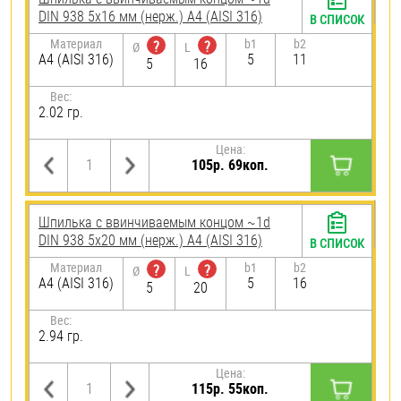
DIN 938 5х16 мм (нерж.) A4 (AISI 316)
В СПИСОК
Материал
b1
b2
?
?
Ø
L
A4 (AISI 316)
5
11
5
16
Вес:
2.02 гр.
Цена:
105р. 69коп.
Шпилька c ввинчиваемым концом ~1d
DIN 938 5х20 мм (нерж.) A4 (AISI 316)
В СПИСОК
Материал
b1
b2
?
?
Ø
L
A4 (AISI 316)
5
16
5
20
Вес:
2.94 гр.
Цена:
115р. 55коп.