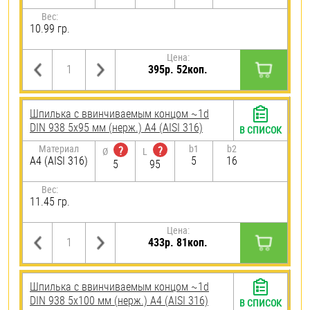
Вес:
10.99 гр.
Цена:
395р. 52коп.
Шпилька c ввинчиваемым концом ~1d
DIN 938 5х95 мм (нерж.) A4 (AISI 316)
В СПИСОК
Материал
b1
b2
?
?
Ø
L
A4 (AISI 316)
5
16
5
95
Вес:
11.45 гр.
Цена:
433р. 81коп.
Шпилька c ввинчиваемым концом ~1d
DIN 938 5х100 мм (нерж.) A4 (AISI 316)
В СПИСОК