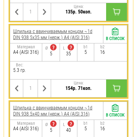
Цена:
135р. 50коп.
Шпилька c ввинчиваемым концом ~1d
DIN 938 5х35 мм (нерж.) A4 (AISI 316)
В СПИСОК
Материал
b1
b2
?
?
Ø
L
A4 (AISI 316)
5
16
5
35
Вес:
5.3 гр.
Цена:
154р. 71коп.
Шпилька c ввинчиваемым концом ~1d
DIN 938 5х40 мм (нерж.) A4 (AISI 316)
В СПИСОК
Материал
b1
b2
?
?
Ø
L
A4 (AISI 316)
5
16
5
40