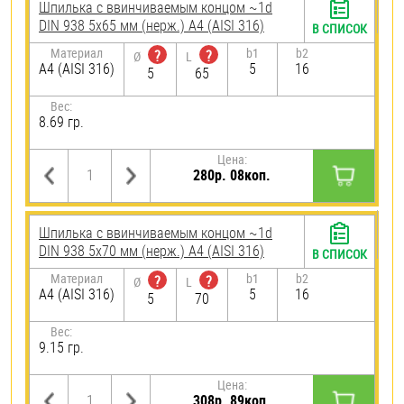
Шпилька c ввинчиваемым концом ~1d
DIN 938 5х65 мм (нерж.) A4 (AISI 316)
В СПИСОК
Материал
b1
b2
?
?
Ø
L
A4 (AISI 316)
5
16
5
65
Вес:
8.69 гр.
Цена:
280р. 08коп.
Шпилька c ввинчиваемым концом ~1d
DIN 938 5х70 мм (нерж.) A4 (AISI 316)
В СПИСОК
Материал
b1
b2
?
?
Ø
L
A4 (AISI 316)
5
16
5
70
Вес:
9.15 гр.
Цена:
308р. 89коп.