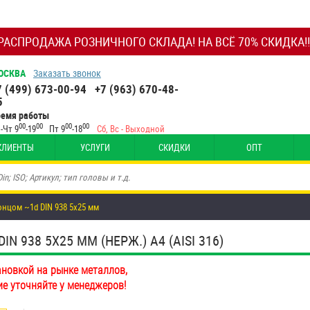
РАСПРОДАЖА РОЗНИЧНОГО СКЛАДА! НА ВСЁ 70% СКИДКА!!
ОСКВА
Заказать звонок
7 (499) 673-00-94
+7 (963) 670-48-
5
ремя работы
00
00
00
00
-Чт 9
-19
Пт 9
-18
Сб, Вс - Выходной
КЛИЕНТЫ
УСЛУГИ
СКИДКИ
ОПТ
нцом ~1d DIN 938 5х25 мм
938 5Х25 ММ (НЕРЖ.) A4 (AISI 316)
ановкой на рынке металлов,
ие уточняйте у менеджеров!