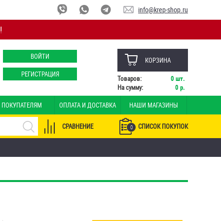
info@krep-shop.ru
!
ВОЙТИ
КОРЗИНА
РЕГИСТРАЦИЯ
Товаров:
0
шт.
На сумму:
0
р.
ПОКУПАТЕЛЯМ
ОПЛАТА И ДОСТАВКА
НАШИ МАГАЗИНЫ
СРАВНЕНИЕ
СПИСОК ПОКУПОК
0