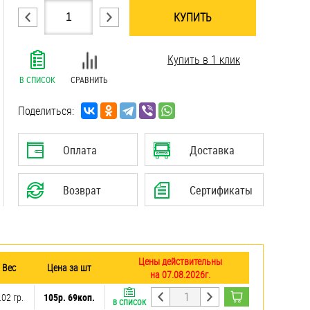
КУПИТЬ
.......................................................................
Купить в 1 клик
.......................................................................
.......................................................................
В СПИСОК
СРАВНИТЬ
.......................................................................
.......................................................................
Поделиться:
.......................................................................
.......................................................................
Оплата
Доставка
Возврат
Сертификаты
Цены действительны
Вес
Цена за шт
на 07.08.2026г.
.02 гр.
105р. 69коп.
В СПИСОК