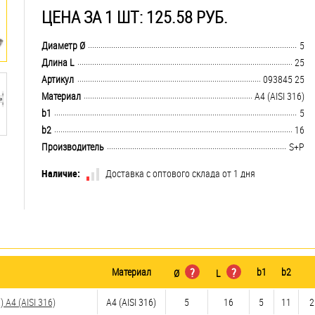
ЦЕНА ЗА 1 ШТ: 125.58 РУБ.
.................................................................................................................................
Диаметр Ø
5
.................................................................................................................................
Длина L
25
.................................................................................................................................
Артикул
093845 25
.................................................................................................................................
Материал
A4 (AISI 316)
.................................................................................................................................
b1
5
.................................................................................................................................
b2
16
.................................................................................................................................
Производитель
S+P
Наличие:
Доставка с оптового склада от 1 дня
Материал
?
?
b1
b2
Ø
L
A4 (AISI 316)
A4 (AISI 316)
5
16
5
11
2