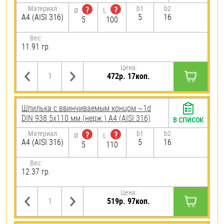
Материал
b1
b2
?
?
Ø
L
A4 (AISI 316)
5
16
5
100
Вес:
11.91 гр.
Цена:
472р. 17коп.
Шпилька c ввинчиваемым концом ~1d
DIN 938 5х110 мм (нерж.) A4 (AISI 316)
В СПИСОК
Материал
b1
b2
?
?
Ø
L
A4 (AISI 316)
5
16
5
110
Вес:
12.37 гр.
Цена:
519р. 97коп.