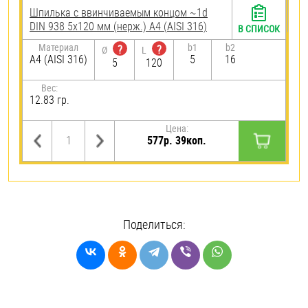
Шпилька c ввинчиваемым концом ~1d
DIN 938 5х120 мм (нерж.) A4 (AISI 316)
В СПИСОК
Материал
b1
b2
?
?
Ø
L
A4 (AISI 316)
5
16
5
120
Вес:
12.83 гр.
Цена:
577р. 39коп.
Поделиться: