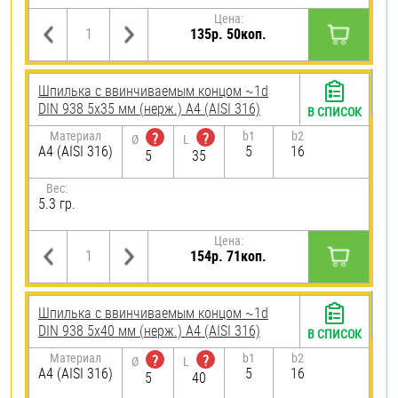
Цена:
135р. 50коп.
Шпилька c ввинчиваемым концом ~1d
DIN 938 5х35 мм (нерж.) A4 (AISI 316)
В СПИСОК
Материал
b1
b2
?
?
Ø
L
A4 (AISI 316)
5
16
5
35
Вес:
5.3 гр.
Цена:
154р. 71коп.
Шпилька c ввинчиваемым концом ~1d
DIN 938 5х40 мм (нерж.) A4 (AISI 316)
В СПИСОК
Материал
b1
b2
?
?
Ø
L
A4 (AISI 316)
5
16
5
40