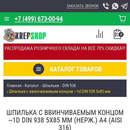
ЗАКАЗАТЬ ЗВОНОК
+7 (499) 673-00-94
КОРЗИНА
О КОМПАНИИ
0
СПИСОК
КАЛЬКУЛЯТОР
СРАВНЕНИЕ
РАСПРОДАЖА РОЗНИЧНОГО СКЛАДА! НА ВСЁ 70% СКИДКА!!!
ПОКУПОК
ОТЗЫВЫ
КАТАЛОГ ТОВАРОВ
КЛИЕНТЫ
Товары со скидкой
Главная
Каталог
Шпильки
DIN 938
УСЛУГИ
Шпилька c ввинчиваемым концом ~1d DIN 938 5х85 мм
Анкеры
СКИДКИ
Антивандальный крепёж, инструмент
ШПИЛЬКА C ВВИНЧИВАЕМЫМ КОНЦОМ
ОПТ
~1D DIN 938 5Х85 ММ (НЕРЖ.) A4 (AISI
ПОКУПАТЕЛЯМ
316)
Болты и винты