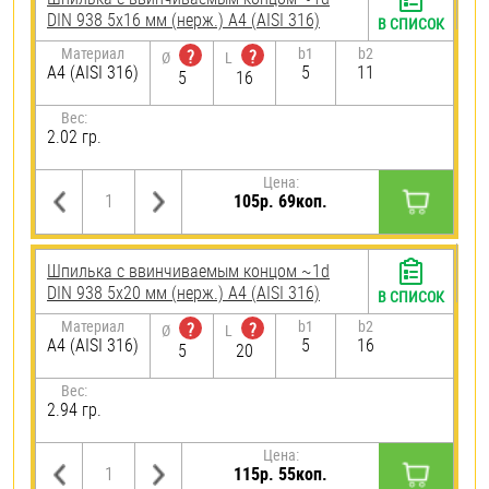
DIN 938 5х16 мм (нерж.) A4 (AISI 316)
В СПИСОК
Материал
b1
b2
?
?
Ø
L
A4 (AISI 316)
5
11
5
16
Вес:
2.02 гр.
Цена:
105р. 69коп.
Шпилька c ввинчиваемым концом ~1d
DIN 938 5х20 мм (нерж.) A4 (AISI 316)
В СПИСОК
Материал
b1
b2
?
?
Ø
L
A4 (AISI 316)
5
16
5
20
Вес:
2.94 гр.
Цена:
115р. 55коп.