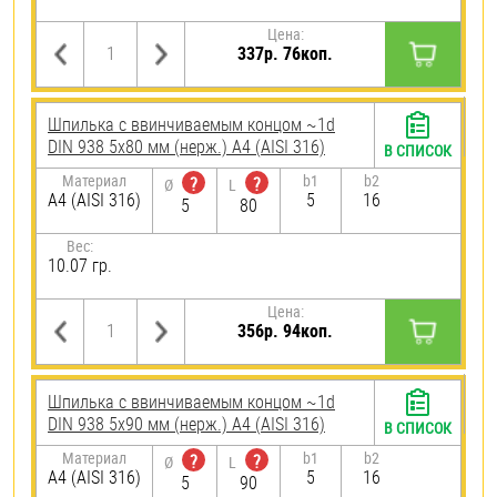
Цена:
337р. 76коп.
Шпилька c ввинчиваемым концом ~1d
DIN 938 5х80 мм (нерж.) A4 (AISI 316)
В СПИСОК
Материал
b1
b2
?
?
Ø
L
A4 (AISI 316)
5
16
5
80
Вес:
10.07 гр.
Цена:
356р. 94коп.
Шпилька c ввинчиваемым концом ~1d
DIN 938 5х90 мм (нерж.) A4 (AISI 316)
В СПИСОК
Материал
b1
b2
?
?
Ø
L
A4 (AISI 316)
5
16
5
90