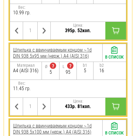
Вес:
10.99 гр.
Цена:
395р. 52коп.
Шпилька c ввинчиваемым концом ~1d
DIN 938 5х95 мм (нерж.) A4 (AISI 316)
В СПИСОК
Материал
b1
b2
?
?
Ø
L
A4 (AISI 316)
5
16
5
95
Вес:
11.45 гр.
Цена:
433р. 81коп.
Шпилька c ввинчиваемым концом ~1d
DIN 938 5х100 мм (нерж.) A4 (AISI 316)
В СПИСОК