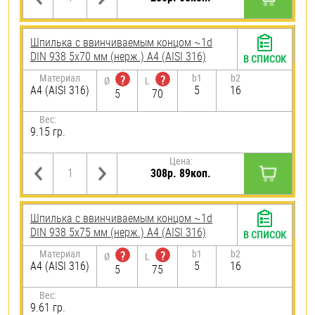
Шпилька c ввинчиваемым концом ~1d
DIN 938 5х70 мм (нерж.) A4 (AISI 316)
В СПИСОК
Материал
b1
b2
?
?
Ø
L
A4 (AISI 316)
5
16
5
70
Вес:
9.15 гр.
Цена:
308р. 89коп.
Шпилька c ввинчиваемым концом ~1d
DIN 938 5х75 мм (нерж.) A4 (AISI 316)
В СПИСОК
Материал
b1
b2
?
?
Ø
L
A4 (AISI 316)
5
16
5
75
Вес:
9.61 гр.