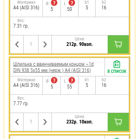
Материал
b1
b2
?
?
Ø
L
A4 (AISI 316)
5
16
5
50
Вес:
7.31 гр.
Цена:
212р. 90коп.
Шпилька c ввинчиваемым концом ~1d
DIN 938 5х55 мм (нерж.) A4 (AISI 316)
В СПИСОК
Материал
b1
b2
?
?
Ø
L
A4 (AISI 316)
5
16
5
55
Вес:
7.77 гр.
Цена:
232р. 10коп.