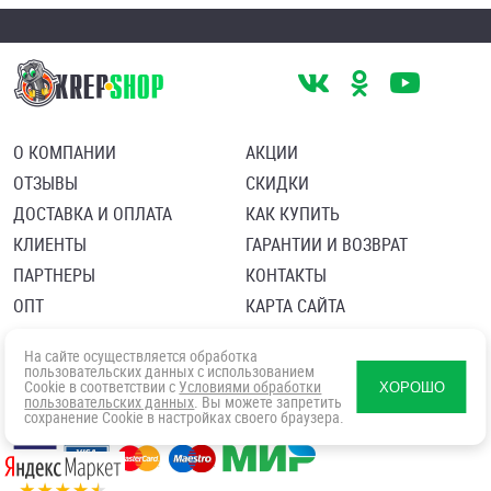
О КОМПАНИИ
АКЦИИ
ОТЗЫВЫ
СКИДКИ
ДОСТАВКА И ОПЛАТА
КАК КУПИТЬ
КЛИЕНТЫ
ГАРАНТИИ И ВОЗВРАТ
ПАРТНЕРЫ
КОНТАКТЫ
ОПТ
КАРТА САЙТА
Пользовательское соглашение
Политика в отношении обработки персональных данных
На сайте осуществляется обработка
Согласие посетителя сайта на обработку персональных данны
пользовательских данных с использованием
Cookie в соответствии с
Условиями обработки
ХОРОШО
пользовательских данных
. Вы можете запретить
сохранение Cookie в настройках своего браузера.