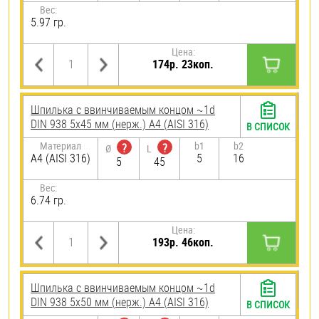
Вес:
5.97 гр.
Цена:
174р. 23коп.
Шпилька c ввинчиваемым концом ~1d
DIN 938 5х45 мм (нерж.) A4 (AISI 316)
В СПИСОК
Материал
b1
b2
?
?
Ø
L
A4 (AISI 316)
5
16
5
45
Вес:
6.74 гр.
Цена:
193р. 46коп.
Шпилька c ввинчиваемым концом ~1d
DIN 938 5х50 мм (нерж.) A4 (AISI 316)
В СПИСОК