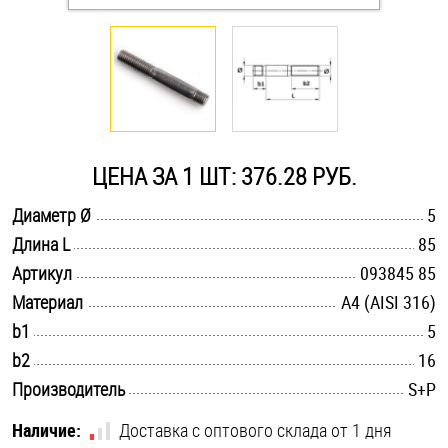
Оснастка и аксессуары для яхт
Пробки
Саморезы и шурупы
ЦЕНА ЗА 1 ШТ: 376.28 РУБ.
.............................................................................................................
Диаметр Ø
5
Стопорные кольца
.............................................................................................................
Длина L
85
.............................................................................................................
Артикул
093845 85
Такелаж
.............................................................................................................
Материал
A4 (AISI 316)
.............................................................................................................
b1
5
Хомуты
.............................................................................................................
b2
16
Шайбы
.............................................................................................................
Производитель
S+P
Шпильки
Наличие:
Доставка с оптового склада от 1 дня