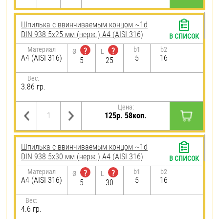
Шпилька c ввинчиваемым концом ~1d
DIN 938 5х25 мм (нерж.) A4 (AISI 316)
В СПИСОК
Материал
b1
b2
?
?
Ø
L
A4 (AISI 316)
5
16
5
25
Вес:
3.86 гр.
Цена:
125р. 58коп.
Шпилька c ввинчиваемым концом ~1d
DIN 938 5х30 мм (нерж.) A4 (AISI 316)
В СПИСОК
Материал
b1
b2
?
?
Ø
L
A4 (AISI 316)
5
16
5
30
Вес:
4.6 гр.