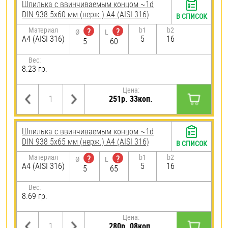
Шпилька c ввинчиваемым концом ~1d
DIN 938 5х60 мм (нерж.) A4 (AISI 316)
В СПИСОК
Материал
b1
b2
?
?
Ø
L
A4 (AISI 316)
5
16
5
60
Вес:
8.23 гр.
Цена:
251р. 33коп.
Шпилька c ввинчиваемым концом ~1d
DIN 938 5х65 мм (нерж.) A4 (AISI 316)
В СПИСОК
Материал
b1
b2
?
?
Ø
L
A4 (AISI 316)
5
16
5
65
Вес:
8.69 гр.
Цена:
280р. 08коп.