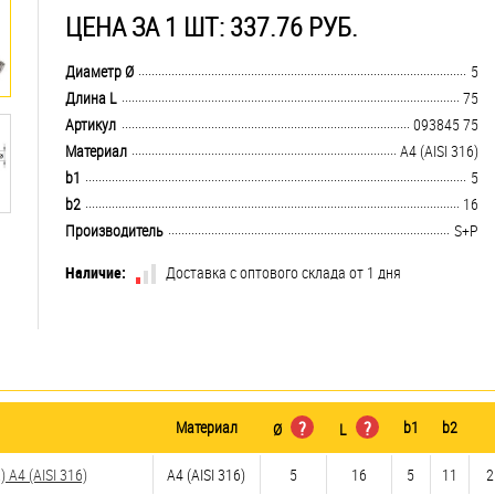
ЦЕНА ЗА 1 ШТ: 337.76 РУБ.
.................................................................................................................................
Диаметр Ø
5
.................................................................................................................................
Длина L
75
.................................................................................................................................
Артикул
093845 75
.................................................................................................................................
Материал
A4 (AISI 316)
.................................................................................................................................
b1
5
.................................................................................................................................
b2
16
.................................................................................................................................
Производитель
S+P
Наличие:
Доставка с оптового склада от 1 дня
Материал
?
?
b1
b2
Ø
L
A4 (AISI 316)
A4 (AISI 316)
5
16
5
11
2