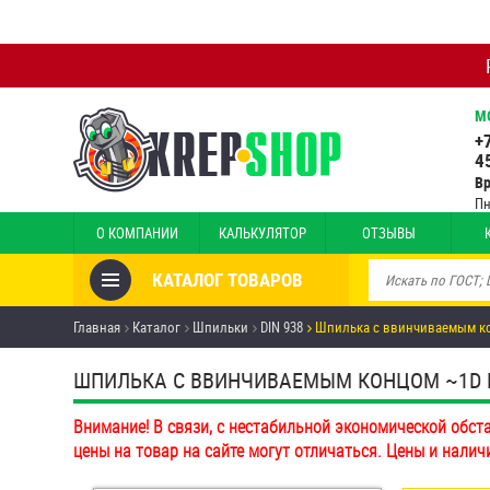
М
+
4
В
Пн
О КОМПАНИИ
КАЛЬКУЛЯТОР
ОТЗЫВЫ
КАТАЛОГ ТОВАРОВ
Товары со скидкой
Главная
Каталог
Шпильки
DIN 938
Шпилька c ввинчиваемым ко
Анкеры
ШПИЛЬКА C ВВИНЧИВАЕМЫМ КОНЦОМ ~1D DIN 
Антивандальный крепёж,
Внимание! В связи, с нестабильной экономической обст
инструмент
цены на товар на сайте могут отличаться. Цены и налич
Болты и винты