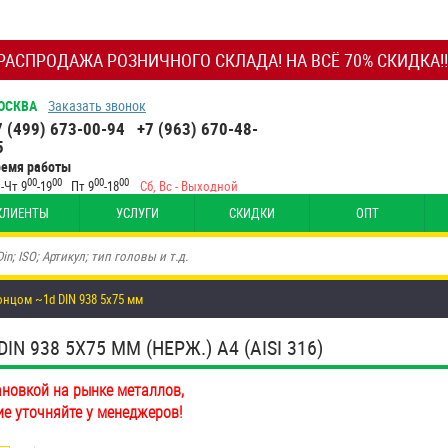
РАСПРОДАЖА РОЗНИЧНОГО СКЛАДА! НА ВСЁ 70% СКИДКА!!
ОСКВА
Заказать звонок
7 (499) 673-00-94
+7 (963) 670-48-
5
ремя работы
00
00
00
00
-Чт 9
-19
Пт 9
-18
Сб, Вс - Выходной
КЛИЕНТЫ
УСЛУГИ
СКИДКИ
ОПТ
нцом ~1d DIN 938 5х75 мм
938 5Х75 ММ (НЕРЖ.) A4 (AISI 316)
ановкой на рынке металлов,
ие уточняйте у менеджеров!