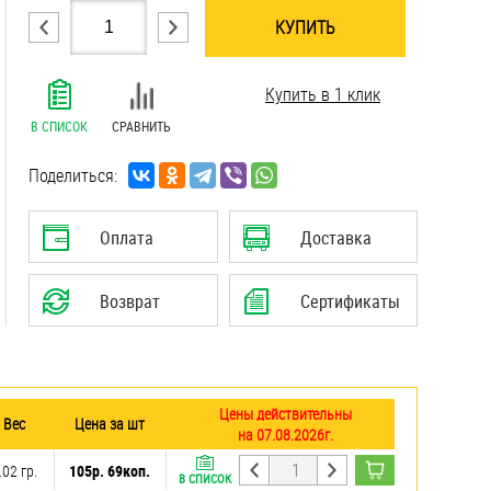
КУПИТЬ
.......................................................................
Купить в 1 клик
.......................................................................
.......................................................................
В СПИСОК
СРАВНИТЬ
.......................................................................
.......................................................................
Поделиться:
.......................................................................
.......................................................................
Оплата
Доставка
Возврат
Сертификаты
Цены действительны
Вес
Цена за шт
на 07.08.2026г.
.02 гр.
105р. 69коп.
В СПИСОК