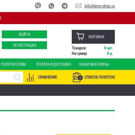
info@krep-shop.ru
!
ВОЙТИ
КОРЗИНА
РЕГИСТРАЦИЯ
Товаров:
0
шт.
На сумму:
0
р.
ПОКУПАТЕЛЯМ
ОПЛАТА И ДОСТАВКА
НАШИ МАГАЗИНЫ
СРАВНЕНИЕ
СПИСОК ПОКУПОК
0