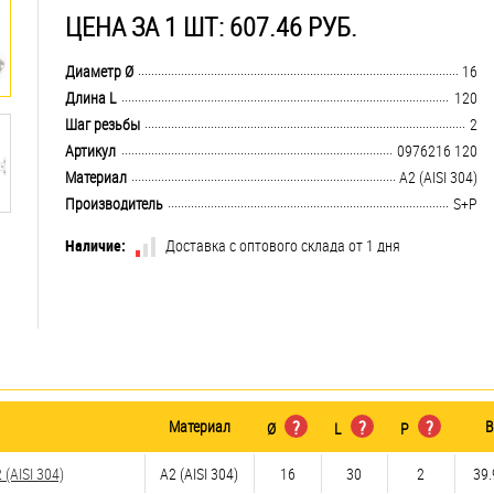
ЦЕНА ЗА 1 ШТ: 607.46 РУБ.
.................................................................................................................................
Диаметр Ø
16
.................................................................................................................................
Длина L
120
.................................................................................................................................
Шаг резьбы
2
.................................................................................................................................
Артикул
0976216 120
.................................................................................................................................
Материал
А2 (AISI 304)
.................................................................................................................................
Производитель
S+P
Наличие:
Доставка с оптового склада от 1 дня
Материал
?
?
?
В
Ø
L
P
(AISI 304)
А2 (AISI 304)
16
30
2
39.