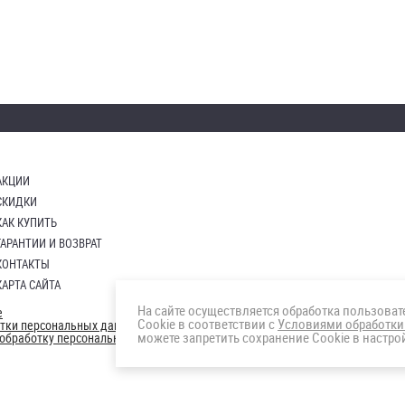
АКЦИИ
СКИДКИ
КАК КУПИТЬ
ГАРАНТИИ И ВОЗВРАТ
КОНТАКТЫ
КАРТА САЙТА
На сайте осуществляется обработка пользова
е
Cookie в соответствии с
Условиями обработки
отки персональных данных
можете запретить сохранение Cookie в настрой
а обработку персональных данны