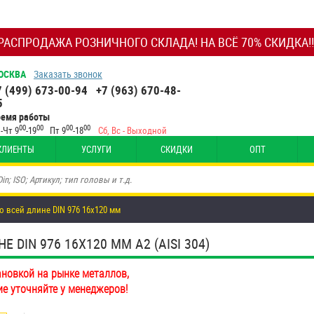
РАСПРОДАЖА РОЗНИЧНОГО СКЛАДА! НА ВСЁ 70% СКИДКА!!
ОСКВА
Заказать звонок
7 (499) 673-00-94
+7 (963) 670-48-
5
ремя работы
00
00
00
00
-Чт 9
-19
Пт 9
-18
Сб, Вс - Выходной
КЛИЕНТЫ
УСЛУГИ
СКИДКИ
ОПТ
о всей длине DIN 976 16х120 мм
DIN 976 16Х120 ММ А2 (AISI 304)
ановкой на рынке металлов,
ие уточняйте у менеджеров!