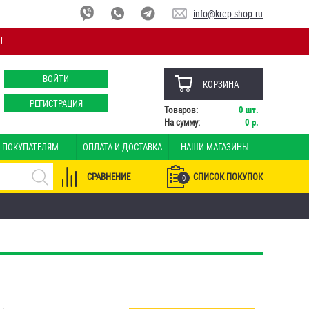
info@krep-shop.ru
!
ВОЙТИ
КОРЗИНА
РЕГИСТРАЦИЯ
Товаров:
0
шт.
На сумму:
0
р.
ПОКУПАТЕЛЯМ
ОПЛАТА И ДОСТАВКА
НАШИ МАГАЗИНЫ
СРАВНЕНИЕ
СПИСОК ПОКУПОК
0