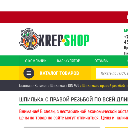
М
+
4
В
Пн
О КОМПАНИИ
КАЛЬКУЛЯТОР
ОТЗЫВЫ
КАТАЛОГ ТОВАРОВ
Товары со скидкой
Главная
Каталог
Шпильки
DIN 976
Шпилька с правой резьбой п
Анкеры
ШПИЛЬКА С ПРАВОЙ РЕЗЬБОЙ ПО ВСЕЙ ДЛИНЕ 
Антивандальный крепёж,
Внимание! В связи, с нестабильной экономической обст
инструмент
цены на товар на сайте могут отличаться. Цены и налич
Болты и винты