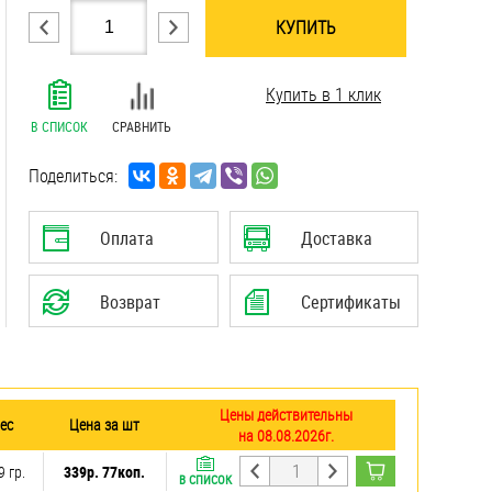
КУПИТЬ
.......................................................................
Купить в 1 клик
.......................................................................
.......................................................................
В СПИСОК
СРАВНИТЬ
.......................................................................
.......................................................................
Поделиться:
.......................................................................
Оплата
Доставка
Возврат
Сертификаты
Цены действительны
ес
Цена за шт
на 08.08.2026г.
9 гр.
339р. 77коп.
В СПИСОК