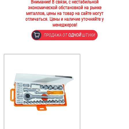
Внимание! В связи, с нестабильной
ОПЛАТА И ДОСТАВКА
экономической обстановкой на рынке
Втулки
металлов, цены на товар на сайте могут
отличаться. Цены и наличие уточняйте у
НАШИ МАГАЗИНЫ
Гайки
менеджеров!
ПРОДАЖА ОТ
ОДНОЙ
ШТУКИ
Дюбели
Дюймовый крепёж
Заклепки (Гайки-Заклепки)
Инструмент
Крюки, кольца с метрической резьбой
Крюки, кольца с шурупной резьбой