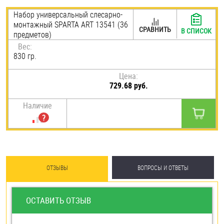
Шплинты
Набор универсальный слесарно-
монтажный SPARTA ART 13541 (36
СРАВНИТЬ
В СПИСОК
предметов)
Штифты и пальцы
Вес:
830 гр.
Цена:
729.68 руб.
Наличие
ОТЗЫВЫ
ВОПРОСЫ И ОТВЕТЫ
ОСТАВИТЬ ОТЗЫВ