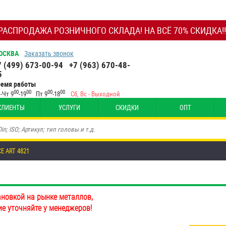
РАСПРОДАЖА РОЗНИЧНОГО СКЛАДА! НА ВСЁ 70% СКИДКА!!
ОСКВА
Заказать звонок
7 (499) 673-00-94
+7 (963) 670-48-
5
ремя работы
00
00
00
00
-Чт 9
-19
Пт 9
-18
Сб, Вс - Выходной
КЛИЕНТЫ
УСЛУГИ
СКИДКИ
ОПТ
E ART 4821
ановкой на рынке металлов,
ие уточняйте у менеджеров!