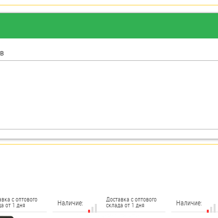
в
авка с оптового
Доставка с оптового
Наличие:
Наличие:
а от 1 дня
склада от 1 дня