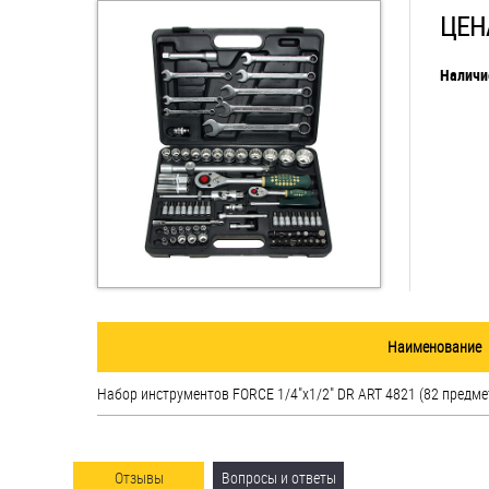
ЦЕНА
Втулки
Наличи
Гайки
Дюбели
Дюймовый крепёж
Заклепки (Гайки-Заклепки)
Инструмент
Крюки, кольца с
Наименование
метрической резьбой
Набор инструментов FORCE 1/4"х1/2" DR ART 4821 (82 предме
Крюки, кольца с шурупной
резьбой
Оснастка и аксессуары для
Отзывы
Вопросы и ответы