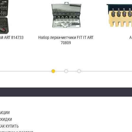
ой ART 814733
Набор лерки-метчики FIT IT ART
A
70809
АКЦИИ
СКИДКИ
КАК КУПИТЬ