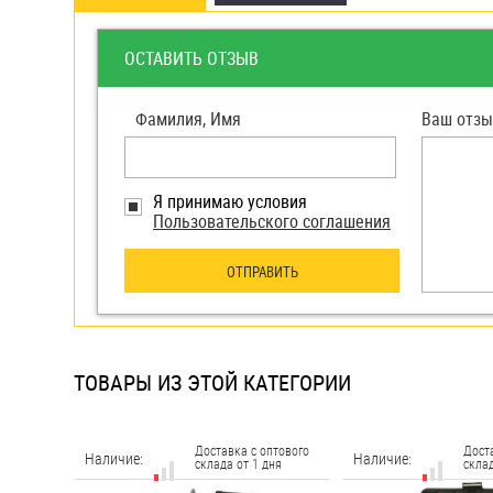
яхт
Пробки
ОСТАВИТЬ ОТЗЫВ
Саморезы и шурупы
Фамилия, Имя
Ваш отзы
Стопорные кольца
Я принимаю условия
Пользовательского соглашения
Такелаж
Хомуты
ОТПРАВИТЬ
Шайбы
Шпильки
ТОВАРЫ ИЗ ЭТОЙ КАТЕГОРИИ
Шплинты
Штифты и пальцы
Доставка с оптового
Дост
Наличие:
Наличие:
склада от 1 дня
склад