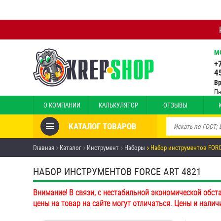
М
+
4
В
Пн
О КОМПАНИИ
КАЛЬКУЛЯТОР
ОТЗЫВЫ
КАТАЛОГ ТОВАРОВ
Товары со скидкой
Главная
Каталог
Инструмент
Наборы
Набор инструментов FORC
Анкеры
НАБОР ИНСТРУМЕНТОВ FORCE ART 4821
Антивандальный крепёж,
Внимание! В связи, с нестабильной экономической обст
инструмент
цены на товар на сайте могут отличаться. Цены и налич
Болты и винты