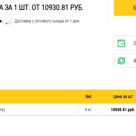
 ЗА 1 ШТ: ОТ 10930.81 РУБ.
е:
Доставка с оптового склада от 1 дня
В
Вес
Цена за шт
та)
6 кг.
10930.81 руб.