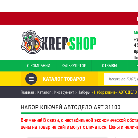
М
+
4
В
Пн
О КОМПАНИИ
КАЛЬКУЛЯТОР
ОТЗЫВЫ
КАТАЛОГ ТОВАРОВ
Товары со скидкой
Главная
Каталог
Инструмент
Наборы
Набор ключей АВТОДЕЛО 
Анкеры
НАБОР КЛЮЧЕЙ АВТОДЕЛО ART 31100
Антивандальный крепёж,
Внимание! В связи, с нестабильной экономической обст
инструмент
цены на товар на сайте могут отличаться. Цены и налич
Болты и винты