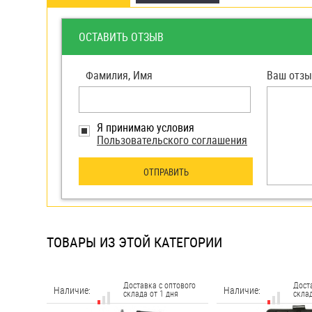
яхт
Пробки
ОСТАВИТЬ ОТЗЫВ
Саморезы и шурупы
Фамилия, Имя
Ваш отзы
Стопорные кольца
Я принимаю условия
Пользовательского соглашения
Такелаж
Хомуты
ОТПРАВИТЬ
Шайбы
Шпильки
ТОВАРЫ ИЗ ЭТОЙ КАТЕГОРИИ
Шплинты
Штифты и пальцы
Доставка с оптового
Дост
Наличие:
Наличие:
склада от 1 дня
склад