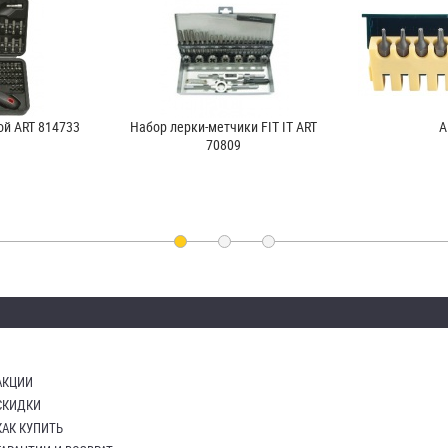
ой ART 814733
Набор лерки-метчики FIT IT ART
A
70809
АКЦИИ
СКИДКИ
КАК КУПИТЬ