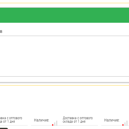
в
авка с оптового
Доставка с оптового
Наличие:
Наличие:
а от 1 дня
склада от 1 дня