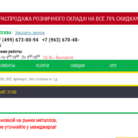
РАСПРОДАЖА РОЗНИЧНОГО СКЛАДА! НА ВСЁ 70% СКИДКА!!
ОСКВА
Заказать звонок
7 (499) 673-00-94
+7 (963) 670-48-
5
ремя работы
00
00
00
00
-Чт 9
-19
Пт 9
-18
Сб, Вс - Выходной
КЛИЕНТЫ
УСЛУГИ
СКИДКИ
ОПТ
ART 31100
ановкой на рынке металлов,
ие уточняйте у менеджеров!