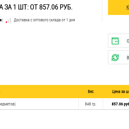
 ЗА 1 ШТ: ОТ 857.06 РУБ.
е:
Доставка с оптового склада от 1 дня
В
Вес
Цена за ш
редметов)
848 гр.
857.06 руб