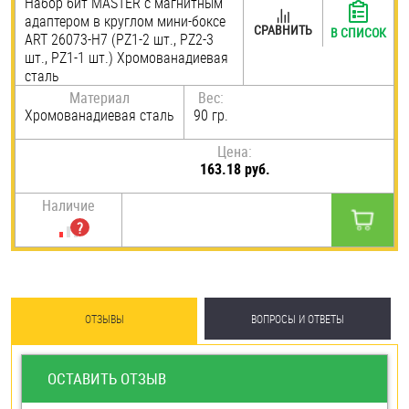
Набор бит MASTER с магнитным
адаптером в круглом мини-боксе
Шплинты
СРАВНИТЬ
В СПИСОК
ART 26073-Н7 (PZ1-2 шт., PZ2-3
шт., PZ1-1 шт.) Хромованадиевая
Штифты и пальцы
сталь
Материал
Вес:
Хромованадиевая сталь
90 гр.
Цена:
163.18 руб.
Наличие
ОТЗЫВЫ
ВОПРОСЫ И ОТВЕТЫ
ОСТАВИТЬ ОТЗЫВ