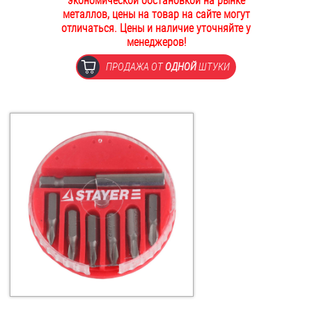
экономической обстановкой на рынке
металлов, цены на товар на сайте могут
ОПЛАТА И ДОСТАВКА
Втулки
отличаться. Цены и наличие уточняйте у
менеджеров!
НАШИ МАГАЗИНЫ
Гайки
ПРОДАЖА ОТ
ОДНОЙ
ШТУКИ
Дюбели
Дюймовый крепёж
Заклепки (Гайки-Заклепки)
Инструмент
Крюки, кольца с метрической резьбой
Крюки, кольца с шурупной резьбой