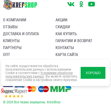
О КОМПАНИИ
АКЦИИ
ОТЗЫВЫ
СКИДКИ
ДОСТАВКА И ОПЛАТА
КАК КУПИТЬ
КЛИЕНТЫ
ГАРАНТИИ И ВОЗВРАТ
ПАРТНЕРЫ
КОНТАКТЫ
ОПТ
КАРТА САЙТА
Пользовательское соглашение
Политика в отношении обработки персональных данных
На сайте осуществляется обработка
Согласие посетителя сайта на обработку персональных данны
пользовательских данных с использованием
Cookie в соответствии с
Условиями обработки
ХОРОШО
пользовательских данных
. Вы можете запретить
сохранение Cookie в настройках своего браузера.
© 2026 Все права защищены. KrepShop