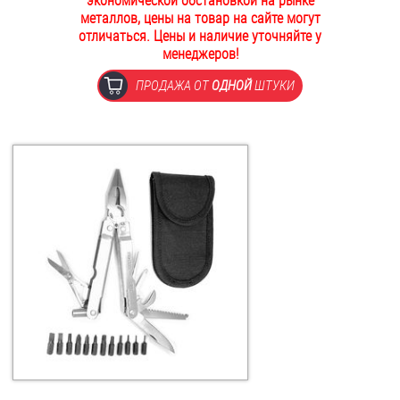
экономической обстановкой на рынке
металлов, цены на товар на сайте могут
ОПЛАТА И ДОСТАВКА
Втулки
отличаться. Цены и наличие уточняйте у
менеджеров!
НАШИ МАГАЗИНЫ
Гайки
ПРОДАЖА ОТ
ОДНОЙ
ШТУКИ
Дюбели
Дюймовый крепёж
Заклепки (Гайки-Заклепки)
Инструмент
Крюки, кольца с метрической резьбой
Крюки, кольца с шурупной резьбой