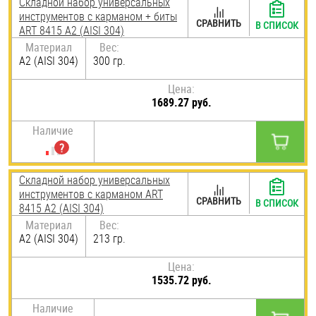
Складной набор универсальных
инструментов с карманом + биты
Шплинты
СРАВНИТЬ
В СПИСОК
ART 8415 А2 (AISI 304)
Материал
Вес:
Штифты и пальцы
А2 (AISI 304)
300 гр.
Цена:
1689.27 руб.
Наличие
Складной набор универсальных
инструментов с карманом ART
СРАВНИТЬ
В СПИСОК
8415 А2 (AISI 304)
Материал
Вес:
А2 (AISI 304)
213 гр.
Цена:
1535.72 руб.
Наличие