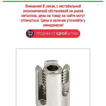
ОПЛАТА И ДОСТАВКА
Внимание! В связи, с нестабильной
Втулки
экономической обстановкой на рынке
металлов, цены на товар на сайте могут
НАШИ МАГАЗИНЫ
Гайки
отличаться. Цены и наличие уточняйте у
менеджеров!
Дюбели
ПРОДАЖА ОТ
ОДНОЙ
ШТУКИ
Дюймовый крепёж
Заклепки (Гайки-Заклепки)
Инструмент
Крюки, кольца с метрической резьбой
Крюки, кольца с шурупной резьбой