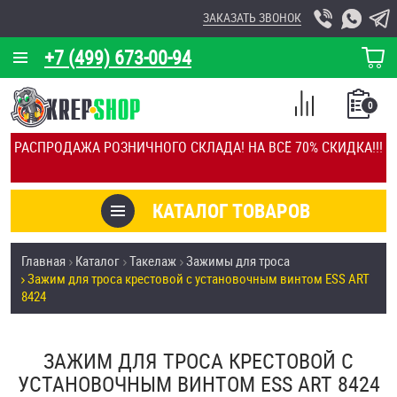
ЗАКАЗАТЬ ЗВОНОК
+7 (499) 673-00-94
КОРЗИНА
О КОМПАНИИ
0
СПИСОК
КАЛЬКУЛЯТОР
СРАВНЕНИЕ
РАСПРОДАЖА РОЗНИЧНОГО СКЛАДА! НА ВСЁ 70% СКИДКА!!!
ПОКУПОК
ОТЗЫВЫ
КАТАЛОГ ТОВАРОВ
КЛИЕНТЫ
Товары со скидкой
Главная
Каталог
Такелаж
Зажимы для троса
УСЛУГИ
Зажим для троса крестовой с установочным винтом ESS ART
Анкеры
8424
СКИДКИ
Антивандальный крепёж, инструмент
ОПТ
ЗАЖИМ ДЛЯ ТРОСА КРЕСТОВОЙ С
УСТАНОВОЧНЫМ ВИНТОМ ESS ART 8424
ПОКУПАТЕЛЯМ
Болты и винты