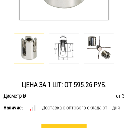
Оснастка и аксессуары для яхт
Пробки
Саморезы и шурупы
Стопорные кольца
Такелаж
ЦЕНА ЗА 1 ШТ: ОТ 595.26 РУБ.
.............................................................................................................
Диаметр Ø
от 3
Хомуты
Наличие:
Доставка с оптового склада от 1 дня
Шайбы
Шпильки