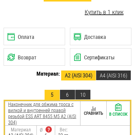
Шплинты
Купить в 1 клик
Штифты и пальцы
Оплата
Доставка
Возврат
Сертификаты
Материал:
А2 (AISI 304)
A4 (AISI 316)
5
6
10
Наконечник для обжима троса с
вилкой и внутренней правой
СРАВНИТЬ
В СПИСОК
резьбой ESS ART 8455 М5 А2 (AISI
304)
Материал
Вес:
Ø
?