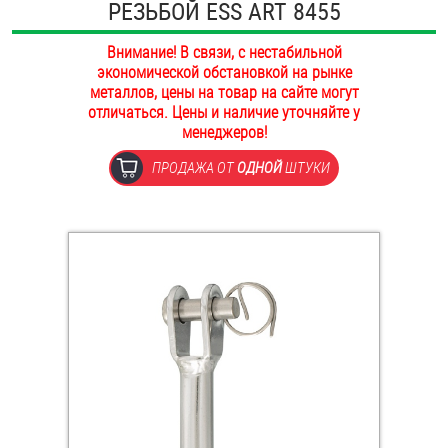
РЕЗЬБОЙ ESS ART 8455
ОПЛАТА И ДОСТАВКА
Втулки
Внимание! В связи, с нестабильной
НАШИ МАГАЗИНЫ
экономической обстановкой на рынке
Гайки
металлов, цены на товар на сайте могут
отличаться. Цены и наличие уточняйте у
Дюбели
менеджеров!
ПРОДАЖА ОТ
ОДНОЙ
ШТУКИ
Дюймовый крепёж
Заклепки (Гайки-Заклепки)
Инструмент
Крюки, кольца с метрической резьбой
Крюки, кольца с шурупной резьбой