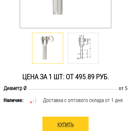
Оснастка и аксессуары для яхт
Пробки
Саморезы и шурупы
Стопорные кольца
ЦЕНА ЗА 1 ШТ: ОТ 495.89 РУБ.
Такелаж
.............................................................................................................
Диаметр Ø
от 5
Хомуты
Наличие:
Доставка с оптового склада от 1 дня
Шайбы
КУПИТЬ
Шпильки