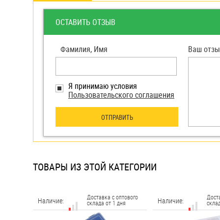
яхт
Пробки
ОСТАВИТЬ ОТЗЫВ
Саморезы и шурупы
Фамилия, Имя
Ваш отзы
Стопорные кольца
Я принимаю условия
Пользовательского соглашения
Такелаж
ОТПРАВИТЬ
Хомуты
Шайбы
Шпильки
ТОВАРЫ ИЗ ЭТОЙ КАТЕГОРИИ
Шплинты
Штифты и пальцы
Доставка с оптового
Дост
Наличие:
Наличие:
склада от 1 дня
склад