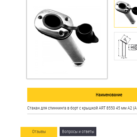
Втулки
Гайки
Дюбели
Дюймовый крепёж
Заклепки (Гайки-Заклепки)
Инструмент
Крюки, кольца с
Наименование
метрической резьбой
Стакан для спиннинга в борт с крышкой ART 8550 45 мм А2 (AI
Крюки, кольца с шурупной
резьбой
Оснастка и аксессуары для
Отзывы
Вопросы и ответы