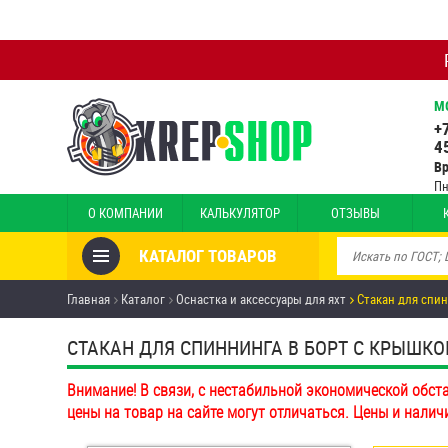
М
+
4
В
Пн
О КОМПАНИИ
КАЛЬКУЛЯТОР
ОТЗЫВЫ
КАТАЛОГ ТОВАРОВ
Товары со скидкой
Главная
Каталог
Оснастка и аксессуары для яхт
Стакан для спин
Анкеры
СТАКАН ДЛЯ СПИННИНГА В БОРТ С КРЫШКОЙ
Антивандальный крепёж,
Внимание! В связи, с нестабильной экономической обст
инструмент
цены на товар на сайте могут отличаться. Цены и налич
Болты и винты