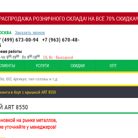
РАСПРОДАЖА РОЗНИЧНОГО СКЛАДА! НА ВСЁ 70% СКИДКА!!
ОСКВА
Заказать звонок
7 (499) 673-00-94
+7 (963) 670-48-
5
ремя работы
00
00
00
00
-Чт 9
-19
Пт 9
-18
Сб, Вс - Выходной
КЛИЕНТЫ
УСЛУГИ
СКИДКИ
ОПТ
нинга в борт с крышкой ART 8550
 ART 8550
ановкой на рынке металлов,
ие уточняйте у менеджеров!