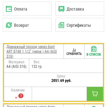
Шплинты
Оплата
Доставка
Штифты и пальцы
Возврат
Сертификаты
Дренажный проход через борт
ART 8748 1 1/2" (нерж.) A4 (AISI
СРАВНИТЬ
В СПИСОК
316)
Материал
Вес:
A4 (AISI 316)
132 гр.
Цена:
2051.69 руб.
Наличие
Дренажный проход через борт