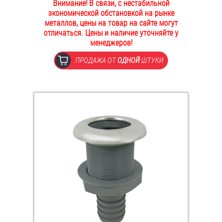
Внимание! В связи, с нестабильной
ОПЛАТА И ДОСТАВКА
экономической обстановкой на рынке
Втулки
металлов, цены на товар на сайте могут
отличаться. Цены и наличие уточняйте у
НАШИ МАГАЗИНЫ
Гайки
менеджеров!
ПРОДАЖА ОТ
ОДНОЙ
ШТУКИ
Дюбели
Дюймовый крепёж
Заклепки (Гайки-Заклепки)
Инструмент
Крюки, кольца с метрической резьбой
Крюки, кольца с шурупной резьбой