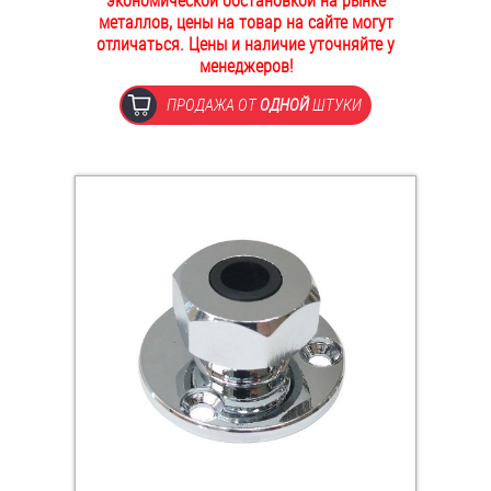
экономической обстановкой на рынке
металлов, цены на товар на сайте могут
ОПЛАТА И ДОСТАВКА
Втулки
отличаться. Цены и наличие уточняйте у
менеджеров!
НАШИ МАГАЗИНЫ
Гайки
ПРОДАЖА ОТ
ОДНОЙ
ШТУКИ
Дюбели
Дюймовый крепёж
Заклепки (Гайки-Заклепки)
Инструмент
Крюки, кольца с метрической резьбой
Крюки, кольца с шурупной резьбой