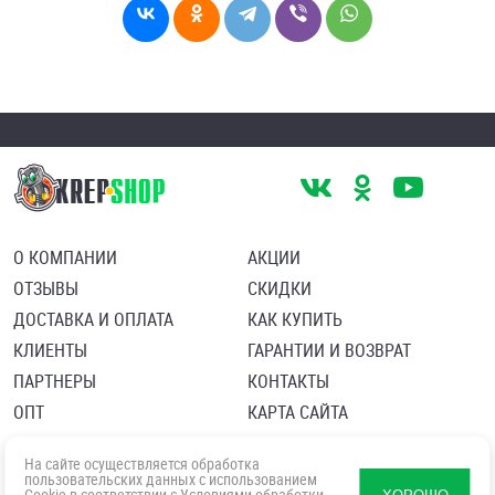
О КОМПАНИИ
АКЦИИ
ОТЗЫВЫ
СКИДКИ
ДОСТАВКА И ОПЛАТА
КАК КУПИТЬ
КЛИЕНТЫ
ГАРАНТИИ И ВОЗВРАТ
ПАРТНЕРЫ
КОНТАКТЫ
ОПТ
КАРТА САЙТА
Пользовательское соглашение
Политика в отношении обработки персональных данных
На сайте осуществляется обработка
Согласие посетителя сайта на обработку персональных данны
пользовательских данных с использованием
Cookie в соответствии с
Условиями обработки