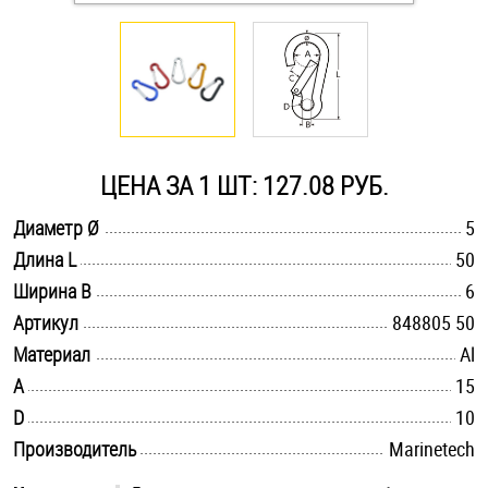
Оснастка и аксессуары для яхт
Пробки
Саморезы и шурупы
ЦЕНА ЗА 1 ШТ: 127.08 РУБ.
.............................................................................................................
Диаметр Ø
5
Стопорные кольца
.............................................................................................................
Длина L
50
.............................................................................................................
Ширина B
6
Такелаж
.............................................................................................................
Артикул
848805 50
.............................................................................................................
Материал
Al
Хомуты
.............................................................................................................
A
15
.............................................................................................................
D
Шайбы
10
.............................................................................................................
Производитель
Marinetech
Шпильки