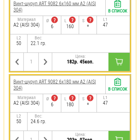
Винт-шуруп ART 9082 6х160 мм А2 (AISI
304)
В СПИСОК
Материал
L1
?
?
?
Ø
L
S
А2 (AISI 304)
47
6
160
*
L2
Вес:
50
22.1 гр.
Цена:
182р. 45коп.
Винт-шуруп ART 9082 6х180 мм А2 (AISI
304)
В СПИСОК
Материал
L1
?
?
?
Ø
L
S
А2 (AISI 304)
47
6
180
*
L2
Вес:
50
24.6 гр.
Цена:
203р. 07коп.