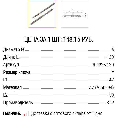
Оснастка и аксессуары для яхт
Пробки
ЦЕНА ЗА 1 ШТ: 148.15 РУБ.
Саморезы и шурупы
.............................................................................................................
Диаметр Ø
6
.............................................................................................................
Длина L
130
Стопорные кольца
.............................................................................................................
Артикул
908226 130
.............................................................................................................
Размер ключа
*
Такелаж
.............................................................................................................
L1
47
.............................................................................................................
Материал
А2 (AISI 304)
Хомуты
.............................................................................................................
L2
50
Шайбы
.............................................................................................................
Производитель
S+P
Шпильки
Наличие:
Доставка с оптового склада от 1 дня