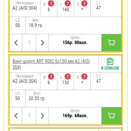
Материал
L1
?
?
?
Ø
L
S
А2 (AISI 304)
47
6
140
*
L2
Вес:
50
18.9 гр.
Цена:
156р. 00коп.
Винт-шуруп ART 9082 6х150 мм А2 (AISI
304)
В СПИСОК
Материал
L1
?
?
?
Ø
L
S
А2 (AISI 304)
47
6
150
*
L2
Вес:
50
20.55 гр.
Цена:
169р. 68коп.