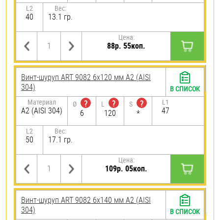
L2
Вес:
40
13.1 гр.
Цена:
88р. 55коп.
Винт-шуруп ART 9082 6х120 мм А2 (AISI
304)
В СПИСОК
Материал
L1
?
?
?
Ø
L
S
А2 (AISI 304)
47
6
120
*
L2
Вес:
50
17.1 гр.
Цена:
109р. 05коп.
Винт-шуруп ART 9082 6х140 мм А2 (AISI
304)
В СПИСОК