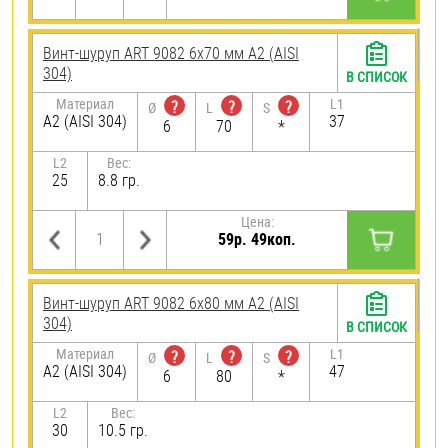
Винт-шуруп ART 9082 6х70 мм А2 (AISI
304)
В СПИСОК
Материал
L1
?
?
?
Ø
L
S
А2 (AISI 304)
37
6
70
*
L2
Вес:
25
8.8 гр.
Цена:
59р. 49коп.
Винт-шуруп ART 9082 6х80 мм А2 (AISI
304)
В СПИСОК
Материал
L1
?
?
?
Ø
L
S
А2 (AISI 304)
47
6
80
*
L2
Вес:
30
10.5 гр.