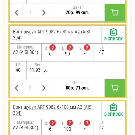
Цена:
70р. 99коп.
Винт-шуруп ART 9082 6х90 мм А2 (AISI
304)
В СПИСОК
Материал
L1
?
?
?
Ø
L
S
А2 (AISI 304)
47
6
90
*
L2
Вес:
40
11.93 гр.
Цена:
80р. 71коп.
Винт-шуруп ART 9082 6х100 мм А2 (AISI
304)
В СПИСОК
Материал
L1
?
?
?
Ø
L
S
А2 (AISI 304)
47
6
100
*