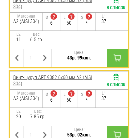
Винт-шуруп ART 9082 6х50 мм А2 (AISI
304)
В СПИСОК
Материал
L1
?
?
?
Ø
L
S
А2 (AISI 304)
37
6
50
*
L2
Вес:
11
6.5 гр.
Цена:
43р. 99коп.
Винт-шуруп ART 9082 6х60 мм А2 (AISI
304)
В СПИСОК
Материал
L1
?
?
?
Ø
L
S
А2 (AISI 304)
37
6
60
*
L2
Вес:
20
7.85 гр.
Цена:
53р. 02коп.