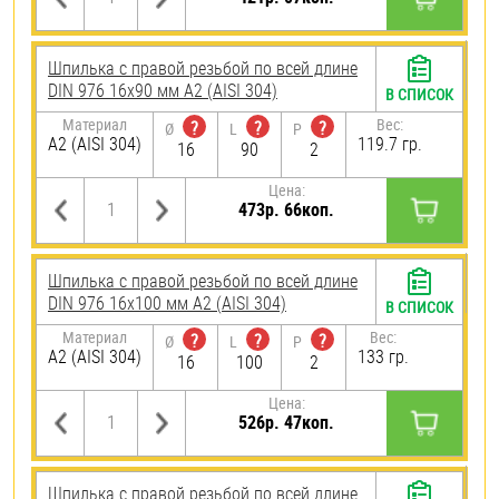
Шпилька с правой резьбой по всей длине
DIN 976 16х90 мм А2 (AISI 304)
В СПИСОК
Материал
Вес:
?
?
?
Ø
L
P
А2 (AISI 304)
119.7 гр.
16
90
2
Цена:
473р. 66коп.
Шпилька с правой резьбой по всей длине
DIN 976 16х100 мм А2 (AISI 304)
В СПИСОК
Материал
Вес:
?
?
?
Ø
L
P
А2 (AISI 304)
133 гр.
16
100
2
Цена:
526р. 47коп.
Шпилька с правой резьбой по всей длине