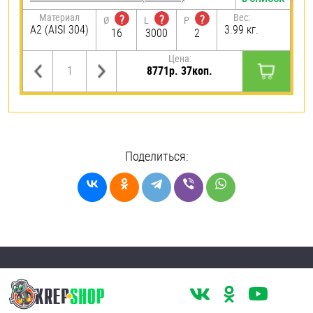
Материал
Вес:
?
?
?
Ø
L
P
А2 (AISI 304)
3.99 кг.
16
3000
2
Цена:
8771р. 37коп.
Поделиться: