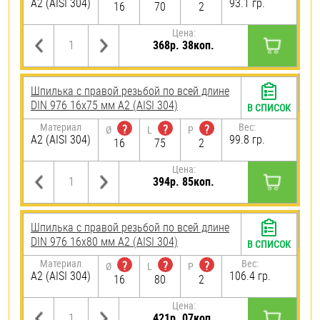
А2 (AISI 304)
93.1 гр.
16
70
2
Цена:
368р. 38коп.
Шпилька с правой резьбой по всей длине
DIN 976 16х75 мм А2 (AISI 304)
В СПИСОК
Материал
Вес:
?
?
?
Ø
L
P
А2 (AISI 304)
99.8 гр.
16
75
2
Цена:
394р. 85коп.
Шпилька с правой резьбой по всей длине
DIN 976 16х80 мм А2 (AISI 304)
В СПИСОК
Материал
Вес:
?
?
?
Ø
L
P
А2 (AISI 304)
106.4 гр.
16
80
2
Цена:
421р. 07коп.