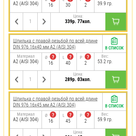
А2 (AISI 304)
39.9 гр.
16
30
2
Цена:
339р. 77коп.
Шпилька с правой резьбой по всей длине
DIN 976 16х40 мм А2 (AISI 304)
В СПИСОК
Материал
Вес:
?
?
?
Ø
L
P
А2 (AISI 304)
53.2 гр.
16
40
2
Цена:
289р. 03коп.
Шпилька с правой резьбой по всей длине
DIN 976 16х45 мм А2 (AISI 304)
В СПИСОК
Материал
Вес:
?
?
?
Ø
L
P
А2 (AISI 304)
59.9 гр.
16
45
2
Цена: