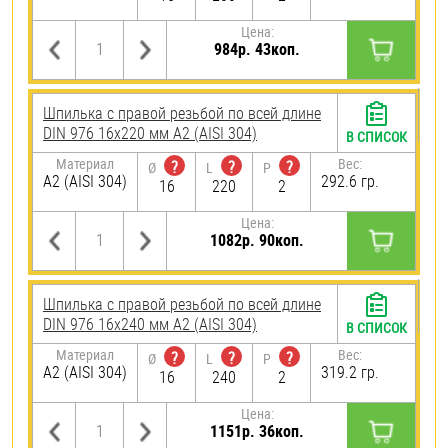
Цена:
984р. 43коп.
Шпилька с правой резьбой по всей длине
DIN 976 16х220 мм А2 (AISI 304)
В СПИСОК
Материал
Вес:
?
?
?
Ø
L
P
А2 (AISI 304)
292.6 гр.
16
220
2
Цена:
1082р. 90коп.
Шпилька с правой резьбой по всей длине
DIN 976 16х240 мм А2 (AISI 304)
В СПИСОК
Материал
Вес:
?
?
?
Ø
L
P
А2 (AISI 304)
319.2 гр.
16
240
2
Цена:
1151р. 36коп.