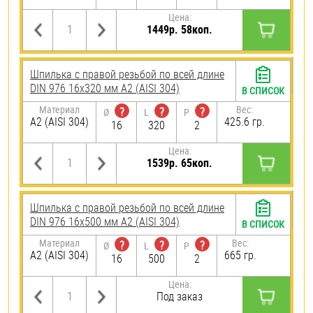
Цена:
1449р. 58коп.
Шпилька с правой резьбой по всей длине
DIN 976 16х320 мм А2 (AISI 304)
В СПИСОК
Материал
Вес:
?
?
?
Ø
L
P
А2 (AISI 304)
425.6 гр.
16
320
2
Цена:
1539р. 65коп.
Шпилька с правой резьбой по всей длине
DIN 976 16х500 мм А2 (AISI 304)
В СПИСОК
Материал
Вес:
?
?
?
Ø
L
P
А2 (AISI 304)
665 гр.
16
500
2
Цена:
Под заказ