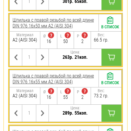
301р. 65коп.
Шпилька с правой резьбой по всей длине
DIN 976 16х50 мм А2 (AISI 304)
В СПИСОК
Материал
Вес:
?
?
?
Ø
L
P
А2 (AISI 304)
66.5 гр.
16
50
2
Цена:
263р. 21коп.
Шпилька с правой резьбой по всей длине
DIN 976 16х55 мм А2 (AISI 304)
В СПИСОК
Материал
Вес:
?
?
?
Ø
L
P
А2 (AISI 304)
73.2 гр.
16
55
2
Цена:
289р. 55коп.