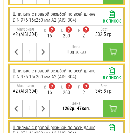
Шпилька с правой резьбой по всей длине
DIN 976 16х250 мм А2 (AISI 304)
В СПИСОК
Материал
Вес:
?
?
?
Ø
L
P
А2 (AISI 304)
332.5 гр.
16
250
2
Цена:
Под заказ
Шпилька с правой резьбой по всей длине
DIN 976 16х260 мм А2 (AISI 304)
В СПИСОК
Материал
Вес:
?
?
?
Ø
L
P
А2 (AISI 304)
345.8 гр.
16
260
2
Цена:
1262р. 47коп.
Шпилька с правой резьбой по всей длине