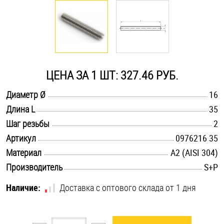
Оснастка и аксессуары для яхт
Пробки
ЦЕНА ЗА 1 ШТ: 327.46 РУБ.
Саморезы и шурупы
.............................................................................................................
Диаметр Ø
16
.............................................................................................................
Длина L
35
Стопорные кольца
.............................................................................................................
Шаг резьбы
2
.............................................................................................................
Артикул
0976216 35
Такелаж
.............................................................................................................
Материал
А2 (AISI 304)
.............................................................................................................
Производитель
S+P
Хомуты
Наличие:
Доставка с оптового склада от 1 дня
Шайбы
Шпильки