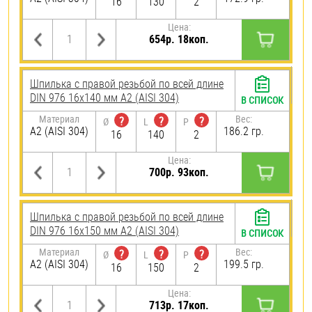
16
130
2
Цена:
654р. 18коп.
Шпилька с правой резьбой по всей длине
DIN 976 16х140 мм А2 (AISI 304)
В СПИСОК
Материал
Вес:
?
?
?
Ø
L
P
А2 (AISI 304)
186.2 гр.
16
140
2
Цена:
700р. 93коп.
Шпилька с правой резьбой по всей длине
DIN 976 16х150 мм А2 (AISI 304)
В СПИСОК
Материал
Вес:
?
?
?
Ø
L
P
А2 (AISI 304)
199.5 гр.
16
150
2
Цена:
713р. 17коп.