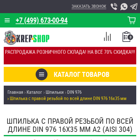
ЗАКАЗАТЬ ЗВОНОК
+7 (499) 673-00-94
КОРЗИНА
О КОМПАНИИ
0
СПИСОК
КАЛЬКУЛЯТОР
СРАВНЕНИЕ
РАСПРОДАЖА РОЗНИЧНОГО СКЛАДА! НА ВСЁ 70% СКИДКА!!!
ПОКУПОК
ОТЗЫВЫ
КАТАЛОГ ТОВАРОВ
КЛИЕНТЫ
Товары со скидкой
Главная
Каталог
Шпильки
DIN 976
УСЛУГИ
Шпилька с правой резьбой по всей длине DIN 976 16х35 мм
Анкеры
СКИДКИ
Антивандальный крепёж, инструмент
ШПИЛЬКА С ПРАВОЙ РЕЗЬБОЙ ПО ВСЕЙ
ОПТ
ДЛИНЕ DIN 976 16Х35 ММ А2 (AISI 304)
ПОКУПАТЕЛЯМ
Болты и винты