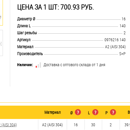
ЦЕНА ЗА 1 ШТ: 700.93 РУБ.
.................................................................................................................................
Диаметр Ø
16
.................................................................................................................................
Длина L
140
.................................................................................................................................
Шаг резьбы
2
.................................................................................................................................
Артикул
0976216 140
.................................................................................................................................
Материал
А2 (AISI 304)
.................................................................................................................................
Производитель
S+P
Наличие:
Доставка с оптового склада от 1 дня
Материал
?
?
?
В
Ø
L
P
(AISI 304)
А2 (AISI 304)
16
30
2
39.