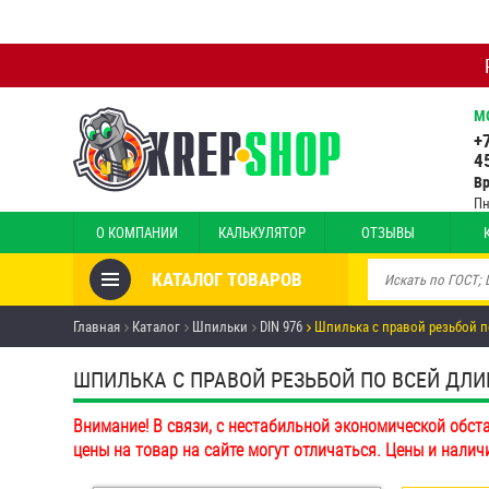
М
+
4
В
Пн
О КОМПАНИИ
КАЛЬКУЛЯТОР
ОТЗЫВЫ
КАТАЛОГ ТОВАРОВ
Товары со скидкой
Главная
Каталог
Шпильки
DIN 976
Шпилька с правой резьбой п
Анкеры
ШПИЛЬКА С ПРАВОЙ РЕЗЬБОЙ ПО ВСЕЙ ДЛИНЕ 
Антивандальный крепёж,
Внимание! В связи, с нестабильной экономической обст
инструмент
цены на товар на сайте могут отличаться. Цены и налич
Болты и винты