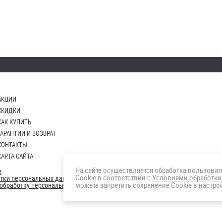
АКЦИИ
СКИДКИ
КАК КУПИТЬ
ГАРАНТИИ И ВОЗВРАТ
КОНТАКТЫ
КАРТА САЙТА
На сайте осуществляется обработка пользова
е
Cookie в соответствии с
Условиями обработки
отки персональных данных
можете запретить сохранение Cookie в настрой
а обработку персональных данны