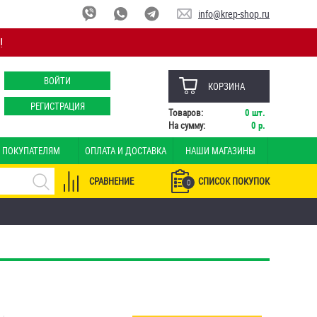
info@krep-shop.ru
!
ВОЙТИ
КОРЗИНА
РЕГИСТРАЦИЯ
Товаров:
0
шт.
На сумму:
0
р.
ПОКУПАТЕЛЯМ
ОПЛАТА И ДОСТАВКА
НАШИ МАГАЗИНЫ
СРАВНЕНИЕ
СПИСОК ПОКУПОК
0