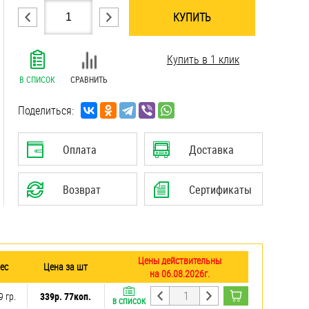
КУПИТЬ
.......................................................................
Купить в 1 клик
.......................................................................
.......................................................................
В СПИСОК
СРАВНИТЬ
.......................................................................
.......................................................................
Поделиться:
.......................................................................
Оплата
Доставка
Возврат
Сертификаты
Цены действительны
ес
Цена за шт
на 06.08.2026г.
9 гр.
339р. 77коп.
В СПИСОК