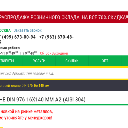
РАСПРОДАЖА РОЗНИЧНОГО СКЛАДА! НА ВСЁ 70% СКИДКА!!
ОСКВА
Заказать звонок
7 (499) 673-00-94
+7 (963) 670-48-
5
ремя работы
00
00
00
00
-Чт 9
-19
Пт 9
-18
Сб, Вс - Выходной
КЛИЕНТЫ
УСЛУГИ
СКИДКИ
ОПТ
о всей длине DIN 976 16х140 мм
DIN 976 16Х140 ММ А2 (AISI 304)
ановкой на рынке металлов,
ие уточняйте у менеджеров!