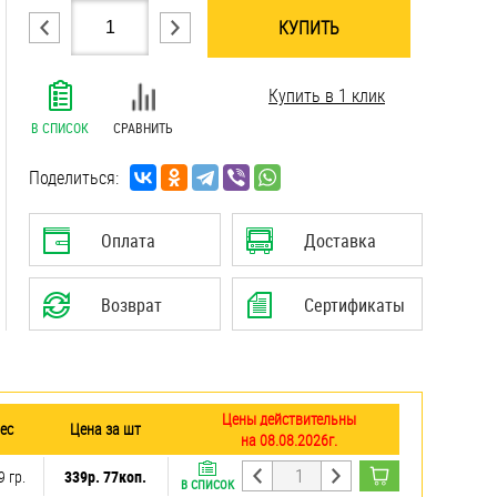
КУПИТЬ
.......................................................................
Купить в 1 клик
.......................................................................
.......................................................................
В СПИСОК
СРАВНИТЬ
.......................................................................
.......................................................................
Поделиться:
.......................................................................
Оплата
Доставка
Возврат
Сертификаты
Цены действительны
ес
Цена за шт
на 08.08.2026г.
9 гр.
339р. 77коп.
В СПИСОК