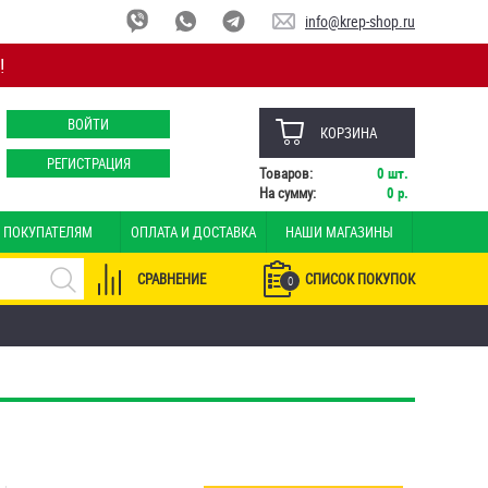
info@krep-shop.ru
!
ВОЙТИ
КОРЗИНА
РЕГИСТРАЦИЯ
Товаров:
0
шт.
На сумму:
0
р.
ПОКУПАТЕЛЯМ
ОПЛАТА И ДОСТАВКА
НАШИ МАГАЗИНЫ
СРАВНЕНИЕ
СПИСОК ПОКУПОК
0