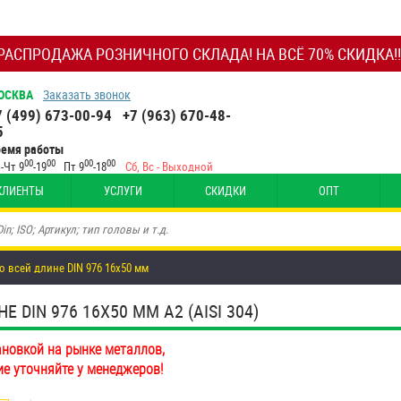
РАСПРОДАЖА РОЗНИЧНОГО СКЛАДА! НА ВСЁ 70% СКИДКА!!
ОСКВА
Заказать звонок
7 (499) 673-00-94
+7 (963) 670-48-
5
ремя работы
00
00
00
00
-Чт 9
-19
Пт 9
-18
Сб, Вс - Выходной
КЛИЕНТЫ
УСЛУГИ
СКИДКИ
ОПТ
о всей длине DIN 976 16х50 мм
DIN 976 16Х50 ММ А2 (AISI 304)
ановкой на рынке металлов,
ие уточняйте у менеджеров!