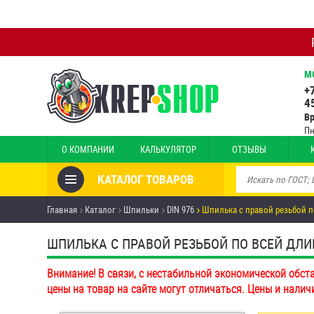
М
+
4
В
Пн
О КОМПАНИИ
КАЛЬКУЛЯТОР
ОТЗЫВЫ
КАТАЛОГ ТОВАРОВ
Товары со скидкой
Главная
Каталог
Шпильки
DIN 976
Шпилька с правой резьбой п
Анкеры
ШПИЛЬКА С ПРАВОЙ РЕЗЬБОЙ ПО ВСЕЙ ДЛИНЕ 
Антивандальный крепёж,
Внимание! В связи, с нестабильной экономической обст
инструмент
цены на товар на сайте могут отличаться. Цены и налич
Болты и винты