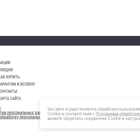
АКЦИИ
СКИДКИ
КАК КУПИТЬ
ГАРАНТИИ И ВОЗВРАТ
КОНТАКТЫ
КАРТА САЙТА
е
На сайте осуществляется обработка пользова
отки персональных данных
Cookie в соответствии с
Условиями обработки
а обработку персональных данны
можете запретить сохранение Cookie в настрой