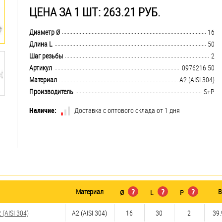
ЦЕНА ЗА 1 ШТ: 263.21 РУБ.
.................................................................................................................................
Диаметр Ø
16
.................................................................................................................................
Длина L
50
.................................................................................................................................
Шаг резьбы
2
.................................................................................................................................
Артикул
0976216 50
.................................................................................................................................
Материал
А2 (AISI 304)
.................................................................................................................................
Производитель
S+P
Наличие:
Доставка с оптового склада от 1 дня
Материал
?
?
?
В
Ø
L
P
(AISI 304)
А2 (AISI 304)
16
30
2
39.