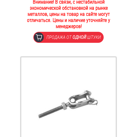
Внимание! В связи, с нестабильной
ОПЛАТА И ДОСТАВКА
экономической обстановкой на рынке
Втулки
металлов, цены на товар на сайте могут
отличаться. Цены и наличие уточняйте у
НАШИ МАГАЗИНЫ
Гайки
менеджеров!
ПРОДАЖА ОТ
ОДНОЙ
ШТУКИ
Дюбели
Дюймовый крепёж
Заклепки (Гайки-Заклепки)
Инструмент
Крюки, кольца с метрической резьбой
Крюки, кольца с шурупной резьбой