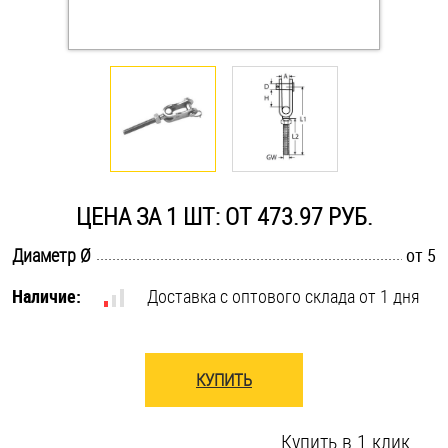
Оснастка и аксессуары для яхт
Пробки
Саморезы и шурупы
ЦЕНА ЗА 1 ШТ: ОТ 473.97 РУБ.
Стопорные кольца
.............................................................................................................
Диаметр Ø
от 5
Такелаж
Наличие:
Доставка с оптового склада от 1 дня
Хомуты
КУПИТЬ
Шайбы
Шпильки
Купить в 1 клик