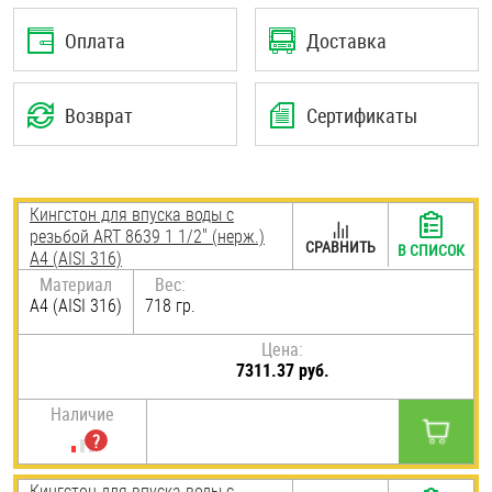
Шплинты
Оплата
Доставка
Штифты и пальцы
Возврат
Сертификаты
Кингстон для впуска воды с
резьбой ART 8639 1 1/2" (нерж.)
СРАВНИТЬ
В СПИСОК
A4 (AISI 316)
Материал
Вес:
A4 (AISI 316)
718 гр.
Цена:
7311.37 руб.
Наличие
Кингстон для впуска воды с