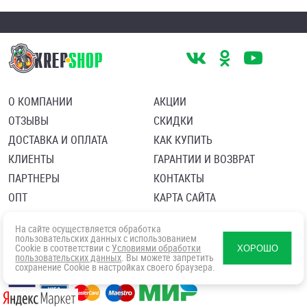
О КОМПАНИИ
АКЦИИ
ОТЗЫВЫ
СКИДКИ
ДОСТАВКА И ОПЛАТА
КАК КУПИТЬ
КЛИЕНТЫ
ГАРАНТИИ И ВОЗВРАТ
ПАРТНЕРЫ
КОНТАКТЫ
ОПТ
КАРТА САЙТА
Пользовательское соглашение
Политика в отношении обработки персональных данных
На сайте осуществляется обработка
Согласие посетителя сайта на обработку персональных данны
пользовательских данных с использованием
Cookie в соответствии с
Условиями обработки
ХОРОШО
пользовательских данных
. Вы можете запретить
сохранение Cookie в настройках своего браузера.