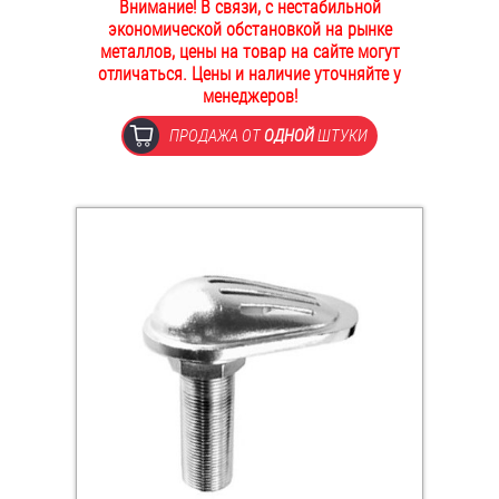
Внимание! В связи, с нестабильной
ОПЛАТА И ДОСТАВКА
экономической обстановкой на рынке
Втулки
металлов, цены на товар на сайте могут
отличаться. Цены и наличие уточняйте у
НАШИ МАГАЗИНЫ
Гайки
менеджеров!
ПРОДАЖА ОТ
ОДНОЙ
ШТУКИ
Дюбели
Дюймовый крепёж
Заклепки (Гайки-Заклепки)
Инструмент
Крюки, кольца с метрической резьбой
Крюки, кольца с шурупной резьбой