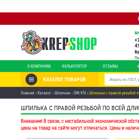
М
+
4
В
Пн
О КОМПАНИИ
КАЛЬКУЛЯТОР
ОТЗЫВЫ
КАТАЛОГ ТОВАРОВ
Товары со скидкой
Главная
Каталог
Шпильки
DIN 976
Шпилька с правой резьбой п
Анкеры
ШПИЛЬКА С ПРАВОЙ РЕЗЬБОЙ ПО ВСЕЙ ДЛИНЕ 
Антивандальный крепёж,
Внимание! В связи, с нестабильной экономической обст
инструмент
цены на товар на сайте могут отличаться. Цены и налич
Болты и винты