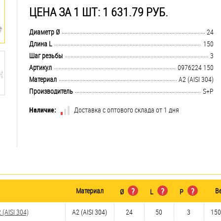
ЦЕНА ЗА 1 ШТ: 1 631.79 РУБ.
.................................................................................................................................
Диаметр Ø
24
.................................................................................................................................
Длина L
150
.................................................................................................................................
Шаг резьбы
3
.................................................................................................................................
Артикул
0976224 150
.................................................................................................................................
Материал
А2 (AISI 304)
.................................................................................................................................
Производитель
S+P
Наличие:
Доставка с оптового склада от 1 дня
Материал
?
?
?
В
Ø
L
P
(AISI 304)
А2 (AISI 304)
24
50
3
150