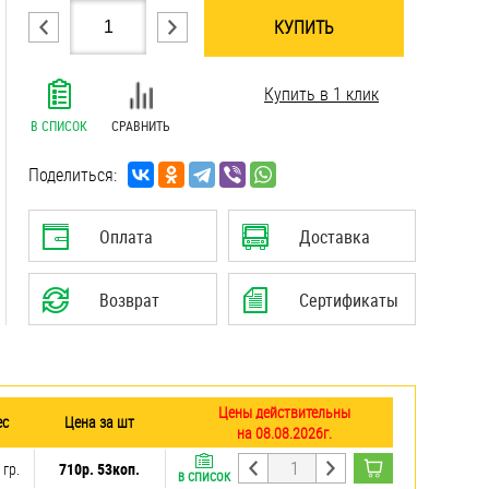
КУПИТЬ
.......................................................................
Купить в 1 клик
.......................................................................
.......................................................................
В СПИСОК
СРАВНИТЬ
.......................................................................
.......................................................................
Поделиться:
.......................................................................
Оплата
Доставка
Возврат
Сертификаты
Цены действительны
ес
Цена за шт
на 08.08.2026г.
 гр.
710р. 53коп.
В СПИСОК