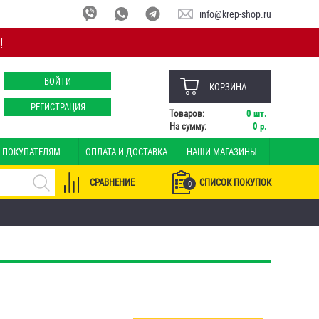
info@krep-shop.ru
!
ВОЙТИ
КОРЗИНА
РЕГИСТРАЦИЯ
Товаров:
0
шт.
На сумму:
0
р.
ПОКУПАТЕЛЯМ
ОПЛАТА И ДОСТАВКА
НАШИ МАГАЗИНЫ
СРАВНЕНИЕ
СПИСОК ПОКУПОК
0