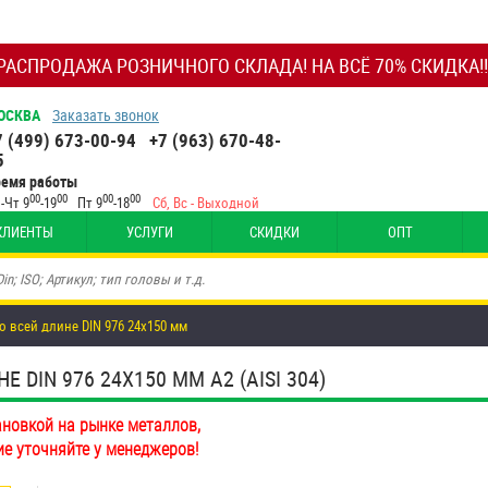
РАСПРОДАЖА РОЗНИЧНОГО СКЛАДА! НА ВСЁ 70% СКИДКА!!
ОСКВА
Заказать звонок
7 (499) 673-00-94
+7 (963) 670-48-
5
ремя работы
00
00
00
00
-Чт 9
-19
Пт 9
-18
Сб, Вс - Выходной
КЛИЕНТЫ
УСЛУГИ
СКИДКИ
ОПТ
о всей длине DIN 976 24х150 мм
DIN 976 24Х150 ММ А2 (AISI 304)
ановкой на рынке металлов,
ие уточняйте у менеджеров!