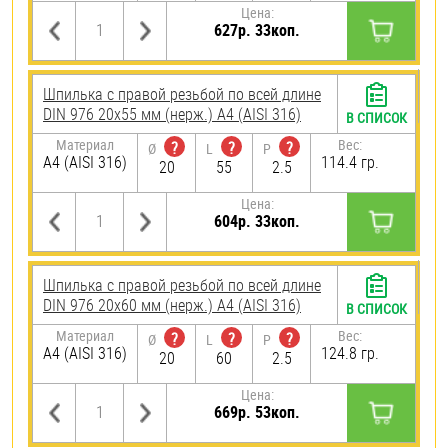
Цена:
627р. 33коп.
Шпилька с правой резьбой по всей длине
DIN 976 20х55 мм (нерж.) A4 (AISI 316)
В СПИСОК
Материал
Вес:
?
?
?
Ø
L
P
A4 (AISI 316)
114.4 гр.
20
55
2.5
Цена:
604р. 33коп.
Шпилька с правой резьбой по всей длине
DIN 976 20х60 мм (нерж.) A4 (AISI 316)
В СПИСОК
Материал
Вес:
?
?
?
Ø
L
P
A4 (AISI 316)
124.8 гр.
20
60
2.5
Цена:
669р. 53коп.