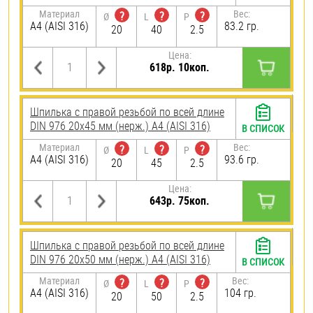
Материал
Вес:
?
?
?
Ø
L
P
A4 (AISI 316)
83.2 гр.
20
40
2.5
Цена:
618р. 10коп.
Шпилька с правой резьбой по всей длине
DIN 976 20х45 мм (нерж.) A4 (AISI 316)
В СПИСОК
Материал
Вес:
?
?
?
Ø
L
P
A4 (AISI 316)
93.6 гр.
20
45
2.5
Цена:
643р. 75коп.
Шпилька с правой резьбой по всей длине
DIN 976 20х50 мм (нерж.) A4 (AISI 316)
В СПИСОК
Материал
Вес:
?
?
?
Ø
L
P
A4 (AISI 316)
104 гр.
20
50
2.5