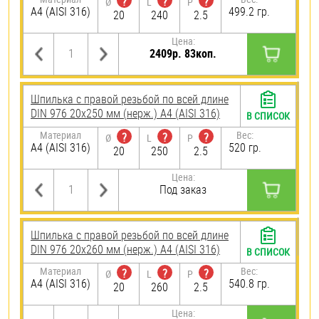
?
?
?
Ø
L
P
A4 (AISI 316)
499.2 гр.
20
240
2.5
Цена:
2409р. 83коп.
Шпилька с правой резьбой по всей длине
DIN 976 20х250 мм (нерж.) A4 (AISI 316)
В СПИСОК
Материал
Вес:
?
?
?
Ø
L
P
A4 (AISI 316)
520 гр.
20
250
2.5
Цена:
Под заказ
Шпилька с правой резьбой по всей длине
DIN 976 20х260 мм (нерж.) A4 (AISI 316)
В СПИСОК
Материал
Вес:
?
?
?
Ø
L
P
A4 (AISI 316)
540.8 гр.
20
260
2.5
Цена: