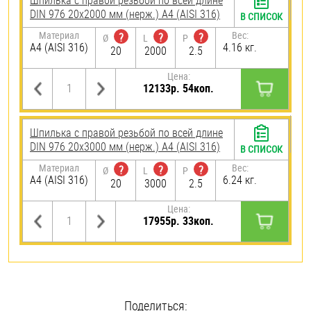
Шпилька с правой резьбой по всей длине
DIN 976 20х2000 мм (нерж.) A4 (AISI 316)
В СПИСОК
Материал
Вес:
?
?
?
Ø
L
P
A4 (AISI 316)
4.16 кг.
20
2000
2.5
Цена:
12133р. 54коп.
Шпилька с правой резьбой по всей длине
DIN 976 20х3000 мм (нерж.) A4 (AISI 316)
В СПИСОК
Материал
Вес:
?
?
?
Ø
L
P
A4 (AISI 316)
6.24 кг.
20
3000
2.5
Цена:
17955р. 33коп.
Поделиться: