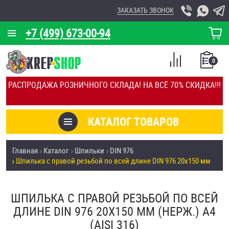
ЗАКАЗАТЬ ЗВОНОК
+7 (499) 673-00-94
КОРЗИНА
О КОМПАНИИ
0
СПИСОК
КАЛЬКУЛЯТОР
СРАВНЕНИЕ
РАСПРОДАЖА РОЗНИЧНОГО СКЛАДА! НА ВСЁ 70% СКИДКА!!!
ПОКУПОК
ОТЗЫВЫ
КАТАЛОГ ТОВАРОВ
КЛИЕНТЫ
Товары со скидкой
Главная
Каталог
Шпильки
DIN 976
УСЛУГИ
Шпилька с правой резьбой по всей длине DIN 976 20х150 мм
Анкеры
СКИДКИ
Антивандальный крепёж, инструмент
ШПИЛЬКА С ПРАВОЙ РЕЗЬБОЙ ПО ВСЕЙ
ОПТ
ДЛИНЕ DIN 976 20Х150 ММ (НЕРЖ.) A4
ПОКУПАТЕЛЯМ
(AISI 316)
Болты и винты