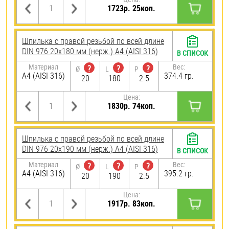
1723р. 25коп.
Шпилька с правой резьбой по всей длине
DIN 976 20х180 мм (нерж.) A4 (AISI 316)
В СПИСОК
Материал
Вес:
?
?
?
Ø
L
P
A4 (AISI 316)
374.4 гр.
20
180
2.5
Цена:
1830р. 74коп.
Шпилька с правой резьбой по всей длине
DIN 976 20х190 мм (нерж.) A4 (AISI 316)
В СПИСОК
Материал
Вес:
?
?
?
Ø
L
P
A4 (AISI 316)
395.2 гр.
20
190
2.5
Цена:
1917р. 83коп.