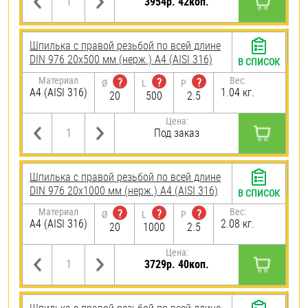
3954р. 42коп.
Шпилька с правой резьбой по всей длине
DIN 976 20х500 мм (нерж.) A4 (AISI 316)
В СПИСОК
Материал
Вес:
?
?
?
Ø
L
P
A4 (AISI 316)
1.04 кг.
20
500
2.5
Цена:
Под заказ
Шпилька с правой резьбой по всей длине
DIN 976 20х1000 мм (нерж.) A4 (AISI 316)
В СПИСОК
Материал
Вес:
?
?
?
Ø
L
P
A4 (AISI 316)
2.08 кг.
20
1000
2.5
Цена:
3729р. 40коп.