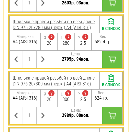
2603р. 03коп.
Шпилька с правой резьбой по всей длине
DIN 976 20х280 мм (нерж.) A4 (AISI 316)
В СПИСОК
Материал
Вес:
?
?
?
Ø
L
P
A4 (AISI 316)
582.4 гр.
20
280
2.5
Цена:
2795р. 94коп.
Шпилька с правой резьбой по всей длине
DIN 976 20х300 мм (нерж.) A4 (AISI 316)
В СПИСОК
Материал
Вес:
?
?
?
Ø
L
P
A4 (AISI 316)
624 гр.
20
300
2.5
Цена:
2989р. 00коп.