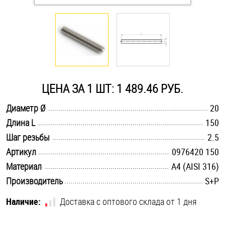
Оснастка и аксессуары для яхт
Пробки
Саморезы и шурупы
ЦЕНА ЗА 1 ШТ: 1 489.46 РУБ.
.............................................................................................................
Диаметр Ø
20
Стопорные кольца
.............................................................................................................
Длина L
150
.............................................................................................................
Шаг резьбы
2.5
Такелаж
.............................................................................................................
Артикул
0976420 150
.............................................................................................................
Материал
A4 (AISI 316)
Хомуты
.............................................................................................................
Производитель
S+P
Шайбы
Наличие:
Доставка с оптового склада от 1 дня
Шпильки