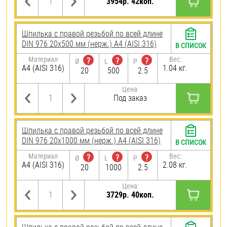
3954р. 42коп.
Шпилька с правой резьбой по всей длине
DIN 976 20х500 мм (нерж.) A4 (AISI 316)
В СПИСОК
Материал
Вес:
?
?
?
Ø
L
P
A4 (AISI 316)
1.04 кг.
20
500
2.5
Цена:
Под заказ
Шпилька с правой резьбой по всей длине
DIN 976 20х1000 мм (нерж.) A4 (AISI 316)
В СПИСОК
Материал
Вес:
?
?
?
Ø
L
P
A4 (AISI 316)
2.08 кг.
20
1000
2.5
Цена:
3729р. 40коп.