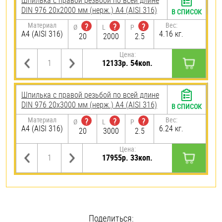
Шпилька с правой резьбой по всей длине
DIN 976 20х2000 мм (нерж.) A4 (AISI 316)
В СПИСОК
Материал
Вес:
?
?
?
Ø
L
P
A4 (AISI 316)
4.16 кг.
20
2000
2.5
Цена:
12133р. 54коп.
Шпилька с правой резьбой по всей длине
DIN 976 20х3000 мм (нерж.) A4 (AISI 316)
В СПИСОК
Материал
Вес:
?
?
?
Ø
L
P
A4 (AISI 316)
6.24 кг.
20
3000
2.5
Цена:
17955р. 33коп.
Поделиться: