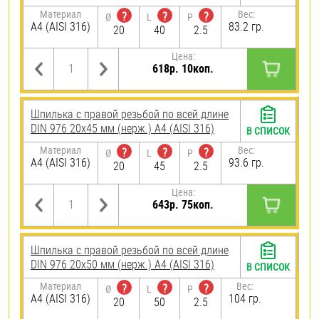
Материал
Вес:
?
?
?
Ø
L
P
A4 (AISI 316)
83.2 гр.
20
40
2.5
Цена:
618р. 10коп.
Шпилька с правой резьбой по всей длине
DIN 976 20х45 мм (нерж.) A4 (AISI 316)
В СПИСОК
Материал
Вес:
?
?
?
Ø
L
P
A4 (AISI 316)
93.6 гр.
20
45
2.5
Цена:
643р. 75коп.
Шпилька с правой резьбой по всей длине
DIN 976 20х50 мм (нерж.) A4 (AISI 316)
В СПИСОК
Материал
Вес:
?
?
?
Ø
L
P
A4 (AISI 316)
104 гр.
20
50
2.5