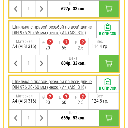
Цена:
627р. 33коп.
Шпилька с правой резьбой по всей длине
DIN 976 20х55 мм (нерж.) A4 (AISI 316)
В СПИСОК
Материал
Вес:
?
?
?
Ø
L
P
A4 (AISI 316)
114.4 гр.
20
55
2.5
Цена:
604р. 33коп.
Шпилька с правой резьбой по всей длине
DIN 976 20х60 мм (нерж.) A4 (AISI 316)
В СПИСОК
Материал
Вес:
?
?
?
Ø
L
P
A4 (AISI 316)
124.8 гр.
20
60
2.5
Цена:
669р. 53коп.