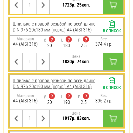
1723р. 25коп.
Шпилька с правой резьбой по всей длине
DIN 976 20х180 мм (нерж.) A4 (AISI 316)
В СПИСОК
Материал
Вес:
?
?
?
Ø
L
P
A4 (AISI 316)
374.4 гр.
20
180
2.5
Цена:
1830р. 74коп.
Шпилька с правой резьбой по всей длине
DIN 976 20х190 мм (нерж.) A4 (AISI 316)
В СПИСОК
Материал
Вес:
?
?
?
Ø
L
P
A4 (AISI 316)
395.2 гр.
20
190
2.5
Цена:
1917р. 83коп.