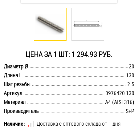
Оснастка и аксессуары для яхт
Пробки
Саморезы и шурупы
ЦЕНА ЗА 1 ШТ: 1 294.93 РУБ.
.............................................................................................................
Диаметр Ø
20
Стопорные кольца
.............................................................................................................
Длина L
130
.............................................................................................................
Шаг резьбы
2.5
Такелаж
.............................................................................................................
Артикул
0976420 130
.............................................................................................................
Материал
A4 (AISI 316)
Хомуты
.............................................................................................................
Производитель
S+P
Шайбы
Наличие:
Доставка с оптового склада от 1 дня
Шпильки