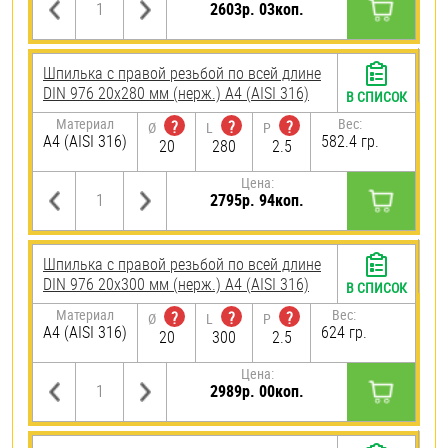
2603р. 03коп.
Шпилька с правой резьбой по всей длине
DIN 976 20х280 мм (нерж.) A4 (AISI 316)
В СПИСОК
Материал
Вес:
?
?
?
Ø
L
P
A4 (AISI 316)
582.4 гр.
20
280
2.5
Цена:
2795р. 94коп.
Шпилька с правой резьбой по всей длине
DIN 976 20х300 мм (нерж.) A4 (AISI 316)
В СПИСОК
Материал
Вес:
?
?
?
Ø
L
P
A4 (AISI 316)
624 гр.
20
300
2.5
Цена:
2989р. 00коп.