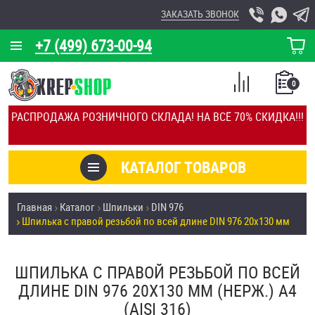
ЗАКАЗАТЬ ЗВОНОК
+7 (499) 673-00-94
КОРЗИНА
О КОМПАНИИ
0
СПИСОК
КАЛЬКУЛЯТОР
СРАВНЕНИЕ
РАСПРОДАЖА РОЗНИЧНОГО СКЛАДА! НА ВСЁ 70% СКИДКА!!!
ПОКУПОК
ОТЗЫВЫ
КАТАЛОГ ТОВАРОВ
КЛИЕНТЫ
Товары со скидкой
Главная
Каталог
Шпильки
DIN 976
УСЛУГИ
Шпилька с правой резьбой по всей длине DIN 976 20х130 мм
Анкеры
СКИДКИ
Антивандальный крепёж, инструмент
ШПИЛЬКА С ПРАВОЙ РЕЗЬБОЙ ПО ВСЕЙ
ОПТ
ДЛИНЕ DIN 976 20Х130 ММ (НЕРЖ.) A4
ПОКУПАТЕЛЯМ
(AISI 316)
Болты и винты