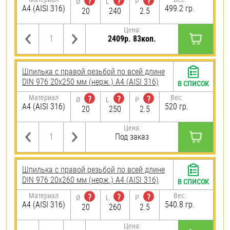
?
?
?
Ø
L
P
A4 (AISI 316)
499.2 гр.
20
240
2.5
Цена:
2409р. 83коп.
Шпилька с правой резьбой по всей длине
DIN 976 20х250 мм (нерж.) A4 (AISI 316)
В СПИСОК
Материал
Вес:
?
?
?
Ø
L
P
A4 (AISI 316)
520 гр.
20
250
2.5
Цена:
Под заказ
Шпилька с правой резьбой по всей длине
DIN 976 20х260 мм (нерж.) A4 (AISI 316)
В СПИСОК
Материал
Вес:
?
?
?
Ø
L
P
A4 (AISI 316)
540.8 гр.
20
260
2.5
Цена: