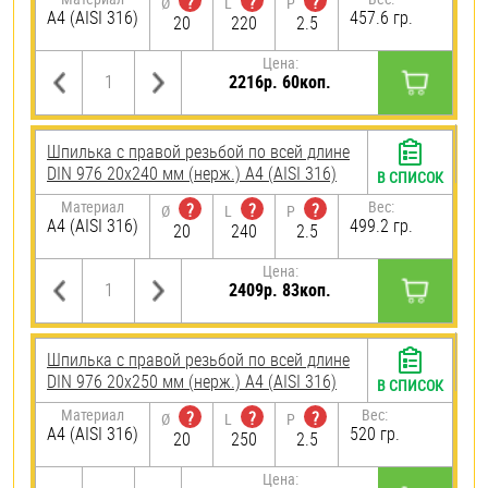
?
?
?
Ø
L
P
A4 (AISI 316)
457.6 гр.
20
220
2.5
Цена:
2216р. 60коп.
Шпилька с правой резьбой по всей длине
DIN 976 20х240 мм (нерж.) A4 (AISI 316)
В СПИСОК
Материал
Вес:
?
?
?
Ø
L
P
A4 (AISI 316)
499.2 гр.
20
240
2.5
Цена:
2409р. 83коп.
Шпилька с правой резьбой по всей длине
DIN 976 20х250 мм (нерж.) A4 (AISI 316)
В СПИСОК
Материал
Вес:
?
?
?
Ø
L
P
A4 (AISI 316)
520 гр.
20
250
2.5
Цена: