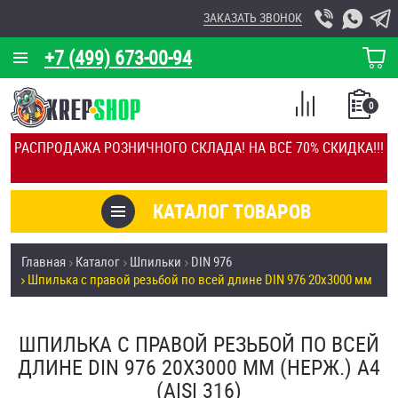
ЗАКАЗАТЬ ЗВОНОК
+7 (499) 673-00-94
КОРЗИНА
О КОМПАНИИ
0
СПИСОК
КАЛЬКУЛЯТОР
СРАВНЕНИЕ
РАСПРОДАЖА РОЗНИЧНОГО СКЛАДА! НА ВСЁ 70% СКИДКА!!!
ПОКУПОК
ОТЗЫВЫ
КАТАЛОГ ТОВАРОВ
КЛИЕНТЫ
Товары со скидкой
Главная
Каталог
Шпильки
DIN 976
УСЛУГИ
Шпилька с правой резьбой по всей длине DIN 976 20х3000 мм
Анкеры
СКИДКИ
Антивандальный крепёж, инструмент
ШПИЛЬКА С ПРАВОЙ РЕЗЬБОЙ ПО ВСЕЙ
ОПТ
ДЛИНЕ DIN 976 20Х3000 ММ (НЕРЖ.) A4
ПОКУПАТЕЛЯМ
(AISI 316)
Болты и винты