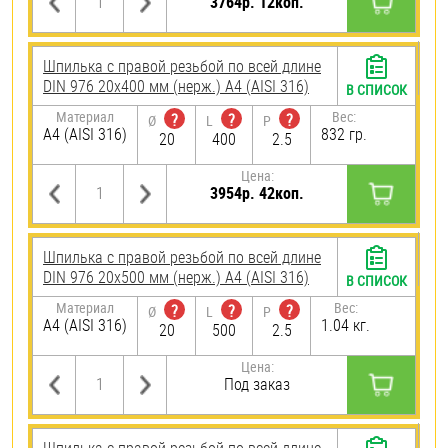
3764р. 12коп.
Шпилька с правой резьбой по всей длине
DIN 976 20х400 мм (нерж.) A4 (AISI 316)
В СПИСОК
Материал
Вес:
?
?
?
Ø
L
P
A4 (AISI 316)
832 гр.
20
400
2.5
Цена:
3954р. 42коп.
Шпилька с правой резьбой по всей длине
DIN 976 20х500 мм (нерж.) A4 (AISI 316)
В СПИСОК
Материал
Вес:
?
?
?
Ø
L
P
A4 (AISI 316)
1.04 кг.
20
500
2.5
Цена:
Под заказ