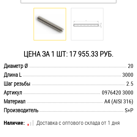
Оснастка и аксессуары для яхт
Пробки
Саморезы и шурупы
ЦЕНА ЗА 1 ШТ: 17 955.33 РУБ.
.............................................................................................................
Диаметр Ø
20
Стопорные кольца
.............................................................................................................
Длина L
3000
.............................................................................................................
Шаг резьбы
2.5
Такелаж
.............................................................................................................
Артикул
0976420 3000
.............................................................................................................
Материал
A4 (AISI 316)
Хомуты
.............................................................................................................
Производитель
S+P
Шайбы
Наличие:
Доставка с оптового склада от 1 дня
Шпильки