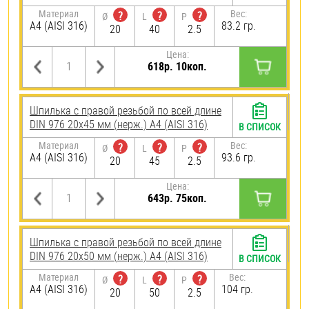
Материал
Вес:
?
?
?
Ø
L
P
A4 (AISI 316)
83.2 гр.
20
40
2.5
Цена:
618р. 10коп.
Шпилька с правой резьбой по всей длине
DIN 976 20х45 мм (нерж.) A4 (AISI 316)
В СПИСОК
Материал
Вес:
?
?
?
Ø
L
P
A4 (AISI 316)
93.6 гр.
20
45
2.5
Цена:
643р. 75коп.
Шпилька с правой резьбой по всей длине
DIN 976 20х50 мм (нерж.) A4 (AISI 316)
В СПИСОК
Материал
Вес:
?
?
?
Ø
L
P
A4 (AISI 316)
104 гр.
20
50
2.5