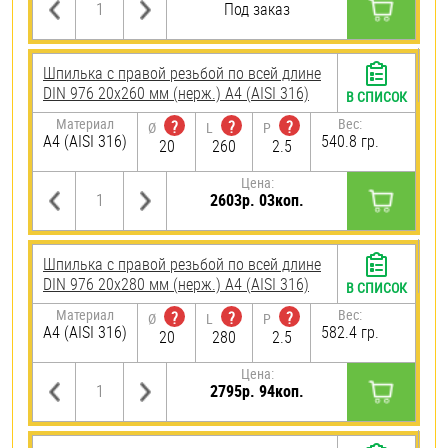
Под заказ
Шпилька с правой резьбой по всей длине
DIN 976 20х260 мм (нерж.) A4 (AISI 316)
В СПИСОК
Материал
Вес:
?
?
?
Ø
L
P
A4 (AISI 316)
540.8 гр.
20
260
2.5
Цена:
2603р. 03коп.
Шпилька с правой резьбой по всей длине
DIN 976 20х280 мм (нерж.) A4 (AISI 316)
В СПИСОК
Материал
Вес:
?
?
?
Ø
L
P
A4 (AISI 316)
582.4 гр.
20
280
2.5
Цена:
2795р. 94коп.