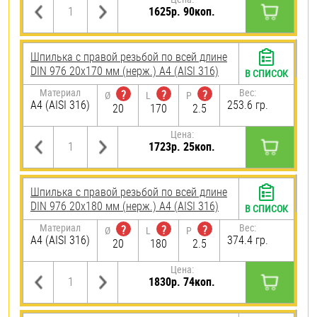
1625р. 90коп.
Шпилька с правой резьбой по всей длине
DIN 976 20х170 мм (нерж.) A4 (AISI 316)
В СПИСОК
Материал
Вес:
?
?
?
Ø
L
P
A4 (AISI 316)
253.6 гр.
20
170
2.5
Цена:
1723р. 25коп.
Шпилька с правой резьбой по всей длине
DIN 976 20х180 мм (нерж.) A4 (AISI 316)
В СПИСОК
Материал
Вес:
?
?
?
Ø
L
P
A4 (AISI 316)
374.4 гр.
20
180
2.5
Цена:
1830р. 74коп.