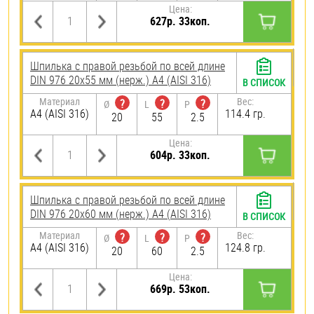
Цена:
627р. 33коп.
Шпилька с правой резьбой по всей длине
DIN 976 20х55 мм (нерж.) A4 (AISI 316)
В СПИСОК
Материал
Вес:
?
?
?
Ø
L
P
A4 (AISI 316)
114.4 гр.
20
55
2.5
Цена:
604р. 33коп.
Шпилька с правой резьбой по всей длине
DIN 976 20х60 мм (нерж.) A4 (AISI 316)
В СПИСОК
Материал
Вес:
?
?
?
Ø
L
P
A4 (AISI 316)
124.8 гр.
20
60
2.5
Цена:
669р. 53коп.