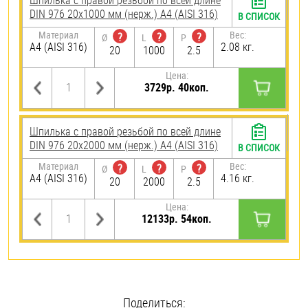
Шпилька с правой резьбой по всей длине
DIN 976 20х1000 мм (нерж.) A4 (AISI 316)
В СПИСОК
Материал
Вес:
?
?
?
Ø
L
P
A4 (AISI 316)
2.08 кг.
20
1000
2.5
Цена:
3729р. 40коп.
Шпилька с правой резьбой по всей длине
DIN 976 20х2000 мм (нерж.) A4 (AISI 316)
В СПИСОК
Материал
Вес:
?
?
?
Ø
L
P
A4 (AISI 316)
4.16 кг.
20
2000
2.5
Цена:
12133р. 54коп.
Поделиться: