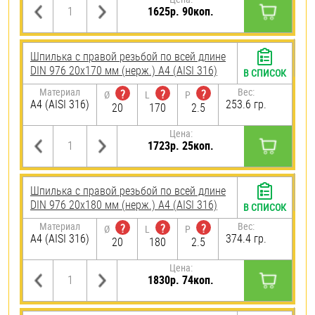
1625р. 90коп.
Шпилька с правой резьбой по всей длине
DIN 976 20х170 мм (нерж.) A4 (AISI 316)
В СПИСОК
Материал
Вес:
?
?
?
Ø
L
P
A4 (AISI 316)
253.6 гр.
20
170
2.5
Цена:
1723р. 25коп.
Шпилька с правой резьбой по всей длине
DIN 976 20х180 мм (нерж.) A4 (AISI 316)
В СПИСОК
Материал
Вес:
?
?
?
Ø
L
P
A4 (AISI 316)
374.4 гр.
20
180
2.5
Цена:
1830р. 74коп.