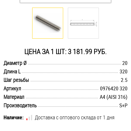
Оснастка и аксессуары для яхт
Пробки
Саморезы и шурупы
ЦЕНА ЗА 1 ШТ: 3 181.99 РУБ.
.............................................................................................................
Диаметр Ø
20
Стопорные кольца
.............................................................................................................
Длина L
320
.............................................................................................................
Шаг резьбы
2.5
Такелаж
.............................................................................................................
Артикул
0976420 320
.............................................................................................................
Материал
A4 (AISI 316)
Хомуты
.............................................................................................................
Производитель
S+P
Шайбы
Наличие:
Доставка с оптового склада от 1 дня
Шпильки