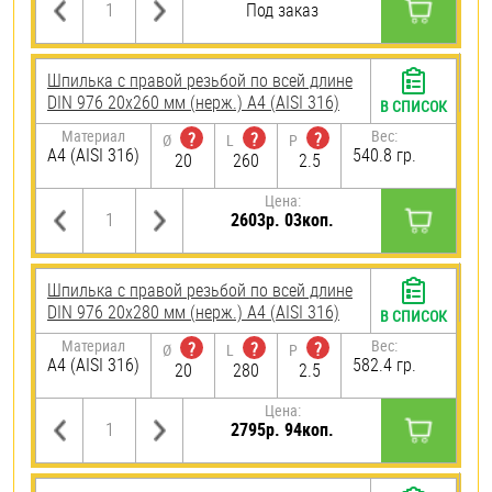
Под заказ
Шпилька с правой резьбой по всей длине
DIN 976 20х260 мм (нерж.) A4 (AISI 316)
В СПИСОК
Материал
Вес:
?
?
?
Ø
L
P
A4 (AISI 316)
540.8 гр.
20
260
2.5
Цена:
2603р. 03коп.
Шпилька с правой резьбой по всей длине
DIN 976 20х280 мм (нерж.) A4 (AISI 316)
В СПИСОК
Материал
Вес:
?
?
?
Ø
L
P
A4 (AISI 316)
582.4 гр.
20
280
2.5
Цена:
2795р. 94коп.