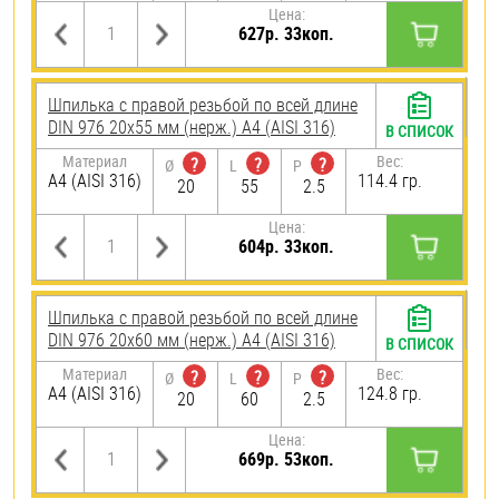
Цена:
627р. 33коп.
Шпилька с правой резьбой по всей длине
DIN 976 20х55 мм (нерж.) A4 (AISI 316)
В СПИСОК
Материал
Вес:
?
?
?
Ø
L
P
A4 (AISI 316)
114.4 гр.
20
55
2.5
Цена:
604р. 33коп.
Шпилька с правой резьбой по всей длине
DIN 976 20х60 мм (нерж.) A4 (AISI 316)
В СПИСОК
Материал
Вес:
?
?
?
Ø
L
P
A4 (AISI 316)
124.8 гр.
20
60
2.5
Цена:
669р. 53коп.