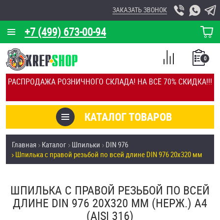
ЗАКАЗАТЬ ЗВОНОК
+7 (499) 673-00-94
КОРЗИНА
О КОМПАНИИ
0
СПИСОК
КАЛЬКУЛЯТОР
СРАВНЕНИЕ
РАСПРОДАЖА РОЗНИЧНОГО СКЛАДА! НА ВСЁ 70% СКИДКА!!!
ПОКУПОК
ОТЗЫВЫ
КАТАЛОГ ТОВАРОВ
КЛИЕНТЫ
Товары со скидкой
Главная
Каталог
Шпильки
DIN 976
УСЛУГИ
Шпилька с правой резьбой по всей длине DIN 976 20х320 мм
Анкеры
СКИДКИ
Антивандальный крепёж, инструмент
ШПИЛЬКА С ПРАВОЙ РЕЗЬБОЙ ПО ВСЕЙ
ОПТ
ДЛИНЕ DIN 976 20Х320 ММ (НЕРЖ.) A4
ПОКУПАТЕЛЯМ
(AISI 316)
Болты и винты