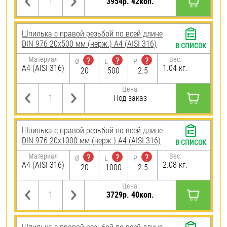
3954р. 42коп.
Шпилька с правой резьбой по всей длине
DIN 976 20х500 мм (нерж.) A4 (AISI 316)
В СПИСОК
Материал
Вес:
?
?
?
Ø
L
P
A4 (AISI 316)
1.04 кг.
20
500
2.5
Цена:
Под заказ
Шпилька с правой резьбой по всей длине
DIN 976 20х1000 мм (нерж.) A4 (AISI 316)
В СПИСОК
Материал
Вес:
?
?
?
Ø
L
P
A4 (AISI 316)
2.08 кг.
20
1000
2.5
Цена:
3729р. 40коп.