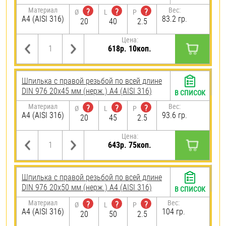
Материал
Вес:
?
?
?
Ø
L
P
A4 (AISI 316)
83.2 гр.
20
40
2.5
Цена:
618р. 10коп.
Шпилька с правой резьбой по всей длине
DIN 976 20х45 мм (нерж.) A4 (AISI 316)
В СПИСОК
Материал
Вес:
?
?
?
Ø
L
P
A4 (AISI 316)
93.6 гр.
20
45
2.5
Цена:
643р. 75коп.
Шпилька с правой резьбой по всей длине
DIN 976 20х50 мм (нерж.) A4 (AISI 316)
В СПИСОК
Материал
Вес:
?
?
?
Ø
L
P
A4 (AISI 316)
104 гр.
20
50
2.5