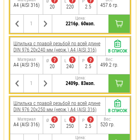
?
?
?
Ø
L
P
A4 (AISI 316)
457.6 гр.
20
220
2.5
Цена:
2216р. 60коп.
Шпилька с правой резьбой по всей длине
DIN 976 20х240 мм (нерж.) A4 (AISI 316)
В СПИСОК
Материал
Вес:
?
?
?
Ø
L
P
A4 (AISI 316)
499.2 гр.
20
240
2.5
Цена:
2409р. 83коп.
Шпилька с правой резьбой по всей длине
DIN 976 20х250 мм (нерж.) A4 (AISI 316)
В СПИСОК
Материал
Вес:
?
?
?
Ø
L
P
A4 (AISI 316)
520 гр.
20
250
2.5
Цена: