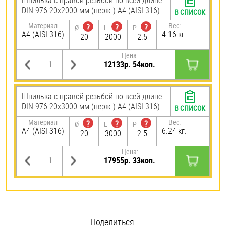
Шпилька с правой резьбой по всей длине
DIN 976 20х2000 мм (нерж.) A4 (AISI 316)
В СПИСОК
Материал
Вес:
?
?
?
Ø
L
P
A4 (AISI 316)
4.16 кг.
20
2000
2.5
Цена:
12133р. 54коп.
Шпилька с правой резьбой по всей длине
DIN 976 20х3000 мм (нерж.) A4 (AISI 316)
В СПИСОК
Материал
Вес:
?
?
?
Ø
L
P
A4 (AISI 316)
6.24 кг.
20
3000
2.5
Цена:
17955р. 33коп.
Поделиться: