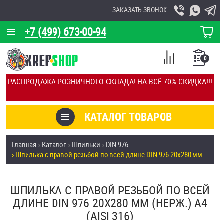
ЗАКАЗАТЬ ЗВОНОК
+7 (499) 673-00-94
КОРЗИНА
О КОМПАНИИ
0
СПИСОК
КАЛЬКУЛЯТОР
СРАВНЕНИЕ
РАСПРОДАЖА РОЗНИЧНОГО СКЛАДА! НА ВСЁ 70% СКИДКА!!!
ПОКУПОК
ОТЗЫВЫ
КАТАЛОГ ТОВАРОВ
КЛИЕНТЫ
Товары со скидкой
Главная
Каталог
Шпильки
DIN 976
УСЛУГИ
Шпилька с правой резьбой по всей длине DIN 976 20х280 мм
Анкеры
СКИДКИ
Антивандальный крепёж, инструмент
ШПИЛЬКА С ПРАВОЙ РЕЗЬБОЙ ПО ВСЕЙ
ОПТ
ДЛИНЕ DIN 976 20Х280 ММ (НЕРЖ.) A4
ПОКУПАТЕЛЯМ
(AISI 316)
Болты и винты