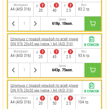
Материал
Вес:
?
?
?
Ø
L
P
A4 (AISI 316)
83.2 гр.
20
40
2.5
Цена:
618р. 10коп.
Шпилька с правой резьбой по всей длине
DIN 976 20х45 мм (нерж.) A4 (AISI 316)
В СПИСОК
Материал
Вес:
?
?
?
Ø
L
P
A4 (AISI 316)
93.6 гр.
20
45
2.5
Цена:
643р. 75коп.
Шпилька с правой резьбой по всей длине
DIN 976 20х50 мм (нерж.) A4 (AISI 316)
В СПИСОК
Материал
Вес:
?
?
?
Ø
L
P
A4 (AISI 316)
104 гр.
20
50
2.5