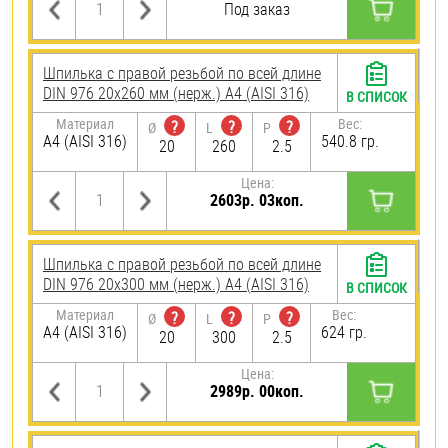
Под заказ
Шпилька с правой резьбой по всей длине
DIN 976 20х260 мм (нерж.) A4 (AISI 316)
В СПИСОК
Материал
Вес:
?
?
?
Ø
L
P
A4 (AISI 316)
540.8 гр.
20
260
2.5
Цена:
2603р. 03коп.
Шпилька с правой резьбой по всей длине
DIN 976 20х300 мм (нерж.) A4 (AISI 316)
В СПИСОК
Материал
Вес:
?
?
?
Ø
L
P
A4 (AISI 316)
624 гр.
20
300
2.5
Цена:
2989р. 00коп.