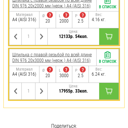
Шпилька с правой резьбой по всей длине
DIN 976 20х2000 мм (нерж.) A4 (AISI 316)
В СПИСОК
Материал
Вес:
?
?
?
Ø
L
P
A4 (AISI 316)
4.16 кг.
20
2000
2.5
Цена:
12133р. 54коп.
Шпилька с правой резьбой по всей длине
DIN 976 20х3000 мм (нерж.) A4 (AISI 316)
В СПИСОК
Материал
Вес:
?
?
?
Ø
L
P
A4 (AISI 316)
6.24 кг.
20
3000
2.5
Цена:
17955р. 33коп.
Поделиться: