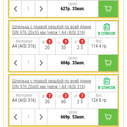
Цена:
627р. 33коп.
Шпилька с правой резьбой по всей длине
DIN 976 20х55 мм (нерж.) A4 (AISI 316)
В СПИСОК
Материал
Вес:
?
?
?
Ø
L
P
A4 (AISI 316)
114.4 гр.
20
55
2.5
Цена:
604р. 33коп.
Шпилька с правой резьбой по всей длине
DIN 976 20х60 мм (нерж.) A4 (AISI 316)
В СПИСОК
Материал
Вес:
?
?
?
Ø
L
P
A4 (AISI 316)
124.8 гр.
20
60
2.5
Цена:
669р. 53коп.