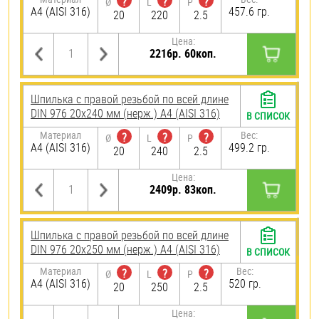
?
?
?
Ø
L
P
A4 (AISI 316)
457.6 гр.
20
220
2.5
Цена:
2216р. 60коп.
Шпилька с правой резьбой по всей длине
DIN 976 20х240 мм (нерж.) A4 (AISI 316)
В СПИСОК
Материал
Вес:
?
?
?
Ø
L
P
A4 (AISI 316)
499.2 гр.
20
240
2.5
Цена:
2409р. 83коп.
Шпилька с правой резьбой по всей длине
DIN 976 20х250 мм (нерж.) A4 (AISI 316)
В СПИСОК
Материал
Вес:
?
?
?
Ø
L
P
A4 (AISI 316)
520 гр.
20
250
2.5
Цена: