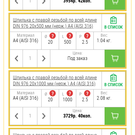
3954р. 42коп.
Шпилька с правой резьбой по всей длине
DIN 976 20х500 мм (нерж.) A4 (AISI 316)
В СПИСОК
Материал
Вес:
?
?
?
Ø
L
P
A4 (AISI 316)
1.04 кг.
20
500
2.5
Цена:
Под заказ
Шпилька с правой резьбой по всей длине
DIN 976 20х1000 мм (нерж.) A4 (AISI 316)
В СПИСОК
Материал
Вес:
?
?
?
Ø
L
P
A4 (AISI 316)
2.08 кг.
20
1000
2.5
Цена:
3729р. 40коп.