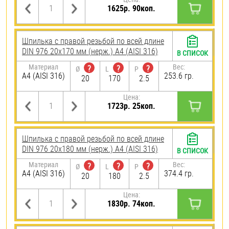
1625р. 90коп.
Шпилька с правой резьбой по всей длине
DIN 976 20х170 мм (нерж.) A4 (AISI 316)
В СПИСОК
Материал
Вес:
?
?
?
Ø
L
P
A4 (AISI 316)
253.6 гр.
20
170
2.5
Цена:
1723р. 25коп.
Шпилька с правой резьбой по всей длине
DIN 976 20х180 мм (нерж.) A4 (AISI 316)
В СПИСОК
Материал
Вес:
?
?
?
Ø
L
P
A4 (AISI 316)
374.4 гр.
20
180
2.5
Цена:
1830р. 74коп.