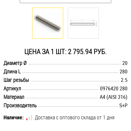
Оснастка и аксессуары для яхт
Пробки
Саморезы и шурупы
ЦЕНА ЗА 1 ШТ: 2 795.94 РУБ.
.............................................................................................................
Диаметр Ø
20
Стопорные кольца
.............................................................................................................
Длина L
280
.............................................................................................................
Шаг резьбы
2.5
Такелаж
.............................................................................................................
Артикул
0976420 280
.............................................................................................................
Материал
A4 (AISI 316)
Хомуты
.............................................................................................................
Производитель
S+P
Шайбы
Наличие:
Доставка с оптового склада от 1 дня
Шпильки