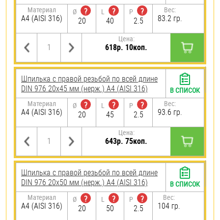
Материал
Вес:
?
?
?
Ø
L
P
A4 (AISI 316)
83.2 гр.
20
40
2.5
Цена:
618р. 10коп.
Шпилька с правой резьбой по всей длине
DIN 976 20х45 мм (нерж.) A4 (AISI 316)
В СПИСОК
Материал
Вес:
?
?
?
Ø
L
P
A4 (AISI 316)
93.6 гр.
20
45
2.5
Цена:
643р. 75коп.
Шпилька с правой резьбой по всей длине
DIN 976 20х50 мм (нерж.) A4 (AISI 316)
В СПИСОК
Материал
Вес:
?
?
?
Ø
L
P
A4 (AISI 316)
104 гр.
20
50
2.5