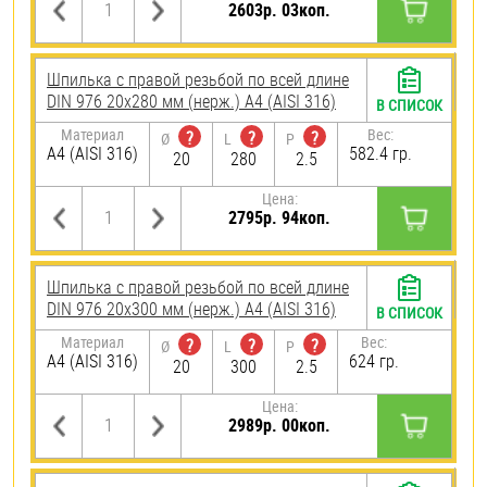
2603р. 03коп.
Шпилька с правой резьбой по всей длине
DIN 976 20х280 мм (нерж.) A4 (AISI 316)
В СПИСОК
Материал
Вес:
?
?
?
Ø
L
P
A4 (AISI 316)
582.4 гр.
20
280
2.5
Цена:
2795р. 94коп.
Шпилька с правой резьбой по всей длине
DIN 976 20х300 мм (нерж.) A4 (AISI 316)
В СПИСОК
Материал
Вес:
?
?
?
Ø
L
P
A4 (AISI 316)
624 гр.
20
300
2.5
Цена:
2989р. 00коп.