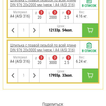
Шпилька с правой резьбой по всей длине
DIN 976 20х2000 мм (нерж.) A4 (AISI 316)
В СПИСОК
Материал
Вес:
?
?
?
Ø
L
P
A4 (AISI 316)
4.16 кг.
20
2000
2.5
Цена:
12133р. 54коп.
Шпилька с правой резьбой по всей длине
DIN 976 20х3000 мм (нерж.) A4 (AISI 316)
В СПИСОК
Материал
Вес:
?
?
?
Ø
L
P
A4 (AISI 316)
6.24 кг.
20
3000
2.5
Цена:
17955р. 33коп.
Поделиться: