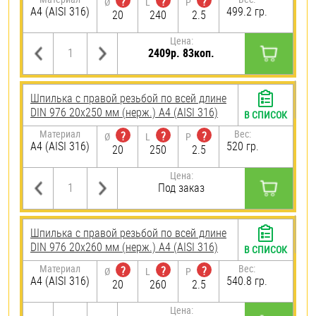
?
?
?
Ø
L
P
A4 (AISI 316)
499.2 гр.
20
240
2.5
Цена:
2409р. 83коп.
Шпилька с правой резьбой по всей длине
DIN 976 20х250 мм (нерж.) A4 (AISI 316)
В СПИСОК
Материал
Вес:
?
?
?
Ø
L
P
A4 (AISI 316)
520 гр.
20
250
2.5
Цена:
Под заказ
Шпилька с правой резьбой по всей длине
DIN 976 20х260 мм (нерж.) A4 (AISI 316)
В СПИСОК
Материал
Вес:
?
?
?
Ø
L
P
A4 (AISI 316)
540.8 гр.
20
260
2.5
Цена: