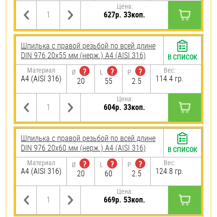
Цена:
627р. 33коп.
Шпилька с правой резьбой по всей длине
DIN 976 20х55 мм (нерж.) A4 (AISI 316)
В СПИСОК
Материал
Вес:
?
?
?
Ø
L
P
A4 (AISI 316)
114.4 гр.
20
55
2.5
Цена:
604р. 33коп.
Шпилька с правой резьбой по всей длине
DIN 976 20х60 мм (нерж.) A4 (AISI 316)
В СПИСОК
Материал
Вес:
?
?
?
Ø
L
P
A4 (AISI 316)
124.8 гр.
20
60
2.5
Цена:
669р. 53коп.