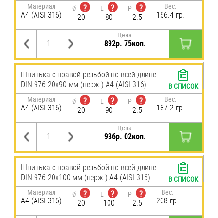
Материал
Вес:
?
?
?
Ø
L
P
A4 (AISI 316)
166.4 гр.
20
80
2.5
Цена:
892р. 75коп.
Шпилька с правой резьбой по всей длине
DIN 976 20х90 мм (нерж.) A4 (AISI 316)
В СПИСОК
Материал
Вес:
?
?
?
Ø
L
P
A4 (AISI 316)
187.2 гр.
20
90
2.5
Цена:
936р. 02коп.
Шпилька с правой резьбой по всей длине
DIN 976 20х100 мм (нерж.) A4 (AISI 316)
В СПИСОК
Материал
Вес:
?
?
?
Ø
L
P
A4 (AISI 316)
208 гр.
20
100
2.5