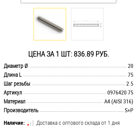
Оснастка и аксессуары для яхт
Пробки
Саморезы и шурупы
ЦЕНА ЗА 1 ШТ: 836.89 РУБ.
.............................................................................................................
Диаметр Ø
20
Стопорные кольца
.............................................................................................................
Длина L
75
.............................................................................................................
Шаг резьбы
2.5
Такелаж
.............................................................................................................
Артикул
0976420 75
.............................................................................................................
Материал
A4 (AISI 316)
Хомуты
.............................................................................................................
Производитель
S+P
Шайбы
Наличие:
Доставка с оптового склада от 1 дня
Шпильки