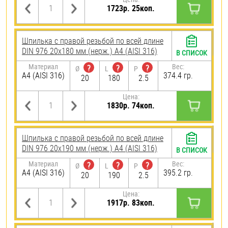
1723р. 25коп.
Шпилька с правой резьбой по всей длине
DIN 976 20х180 мм (нерж.) A4 (AISI 316)
В СПИСОК
Материал
Вес:
?
?
?
Ø
L
P
A4 (AISI 316)
374.4 гр.
20
180
2.5
Цена:
1830р. 74коп.
Шпилька с правой резьбой по всей длине
DIN 976 20х190 мм (нерж.) A4 (AISI 316)
В СПИСОК
Материал
Вес:
?
?
?
Ø
L
P
A4 (AISI 316)
395.2 гр.
20
190
2.5
Цена:
1917р. 83коп.