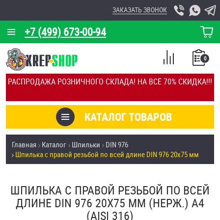
ЗАКАЗАТЬ ЗВОНОК
+7 (499) 673-00-94
КОРЗИНА
О КОМПАНИИ
0
СПИСОК
КАЛЬКУЛЯТОР
СРАВНЕНИЕ
РАСПРОДАЖА РОЗНИЧНОГО СКЛАДА! НА ВСЁ 70% СКИДКА!!!
ПОКУПОК
ОТЗЫВЫ
КАТАЛОГ ТОВАРОВ
КЛИЕНТЫ
Товары со скидкой
Главная
Каталог
Шпильки
DIN 976
УСЛУГИ
Шпилька с правой резьбой по всей длине DIN 976 20х75 мм
Анкеры
СКИДКИ
Антивандальный крепёж, инструмент
ШПИЛЬКА С ПРАВОЙ РЕЗЬБОЙ ПО ВСЕЙ
ОПТ
ДЛИНЕ DIN 976 20Х75 ММ (НЕРЖ.) A4
ПОКУПАТЕЛЯМ
(AISI 316)
Болты и винты