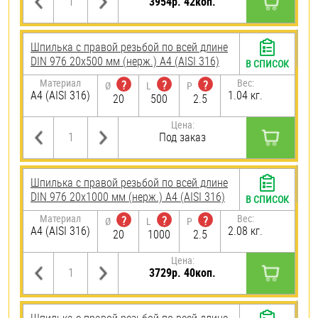
3954р. 42коп.
Шпилька с правой резьбой по всей длине
DIN 976 20х500 мм (нерж.) A4 (AISI 316)
В СПИСОК
Материал
Вес:
?
?
?
Ø
L
P
A4 (AISI 316)
1.04 кг.
20
500
2.5
Цена:
Под заказ
Шпилька с правой резьбой по всей длине
DIN 976 20х1000 мм (нерж.) A4 (AISI 316)
В СПИСОК
Материал
Вес:
?
?
?
Ø
L
P
A4 (AISI 316)
2.08 кг.
20
1000
2.5
Цена:
3729р. 40коп.