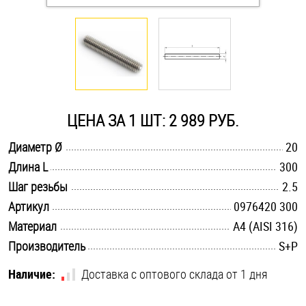
Оснастка и аксессуары для яхт
Пробки
Саморезы и шурупы
ЦЕНА ЗА 1 ШТ: 2 989 РУБ.
.............................................................................................................
Диаметр Ø
20
Стопорные кольца
.............................................................................................................
Длина L
300
.............................................................................................................
Шаг резьбы
2.5
Такелаж
.............................................................................................................
Артикул
0976420 300
.............................................................................................................
Материал
A4 (AISI 316)
Хомуты
.............................................................................................................
Производитель
S+P
Шайбы
Наличие:
Доставка с оптового склада от 1 дня
Шпильки