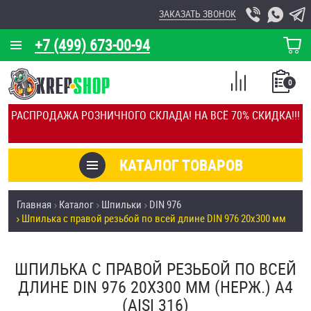
ЗАКАЗАТЬ ЗВОНОК
+7 (499) 673-00-94
КОРЗИНА
О КОМПАНИИ
0
СПИСОК
КАЛЬКУЛЯТОР
СРАВНЕНИЕ
РАСПРОДАЖА РОЗНИЧНОГО СКЛАДА! НА ВСЁ 70% СКИДКА!!!
ПОКУПОК
ОТЗЫВЫ
КАТАЛОГ ТОВАРОВ
КЛИЕНТЫ
Товары со скидкой
Главная
Каталог
Шпильки
DIN 976
УСЛУГИ
Шпилька с правой резьбой по всей длине DIN 976 20х300 мм
Анкеры
СКИДКИ
Антивандальный крепёж, инструмент
ШПИЛЬКА С ПРАВОЙ РЕЗЬБОЙ ПО ВСЕЙ
ОПТ
ДЛИНЕ DIN 976 20Х300 ММ (НЕРЖ.) A4
ПОКУПАТЕЛЯМ
(AISI 316)
Болты и винты