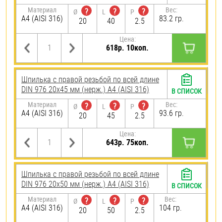
Материал
Вес:
?
?
?
Ø
L
P
A4 (AISI 316)
83.2 гр.
20
40
2.5
Цена:
618р. 10коп.
Шпилька с правой резьбой по всей длине
DIN 976 20х45 мм (нерж.) A4 (AISI 316)
В СПИСОК
Материал
Вес:
?
?
?
Ø
L
P
A4 (AISI 316)
93.6 гр.
20
45
2.5
Цена:
643р. 75коп.
Шпилька с правой резьбой по всей длине
DIN 976 20х50 мм (нерж.) A4 (AISI 316)
В СПИСОК
Материал
Вес:
?
?
?
Ø
L
P
A4 (AISI 316)
104 гр.
20
50
2.5