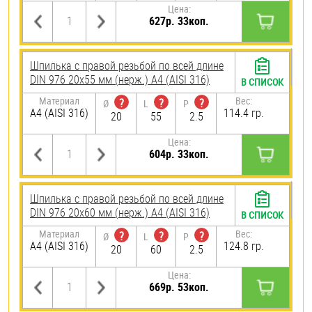
Цена:
627р. 33коп.
Шпилька с правой резьбой по всей длине
DIN 976 20х55 мм (нерж.) A4 (AISI 316)
В СПИСОК
Материал
Вес:
?
?
?
Ø
L
P
A4 (AISI 316)
114.4 гр.
20
55
2.5
Цена:
604р. 33коп.
Шпилька с правой резьбой по всей длине
DIN 976 20х60 мм (нерж.) A4 (AISI 316)
В СПИСОК
Материал
Вес:
?
?
?
Ø
L
P
A4 (AISI 316)
124.8 гр.
20
60
2.5
Цена:
669р. 53коп.