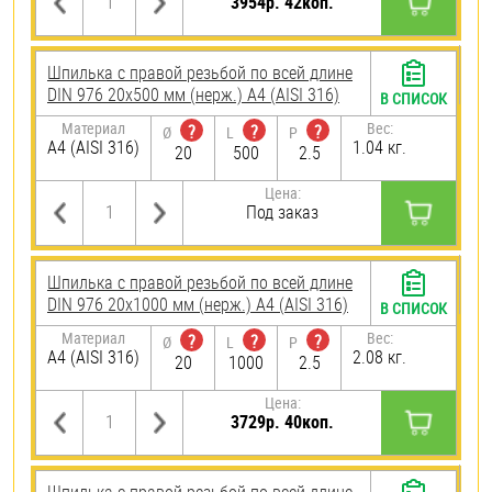
3954р. 42коп.
Шпилька с правой резьбой по всей длине
DIN 976 20х500 мм (нерж.) A4 (AISI 316)
В СПИСОК
Материал
Вес:
?
?
?
Ø
L
P
A4 (AISI 316)
1.04 кг.
20
500
2.5
Цена:
Под заказ
Шпилька с правой резьбой по всей длине
DIN 976 20х1000 мм (нерж.) A4 (AISI 316)
В СПИСОК
Материал
Вес:
?
?
?
Ø
L
P
A4 (AISI 316)
2.08 кг.
20
1000
2.5
Цена:
3729р. 40коп.