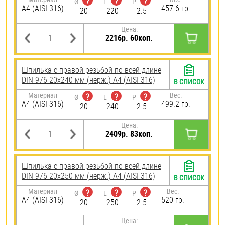
?
?
?
Ø
L
P
A4 (AISI 316)
457.6 гр.
20
220
2.5
Цена:
2216р. 60коп.
Шпилька с правой резьбой по всей длине
DIN 976 20х240 мм (нерж.) A4 (AISI 316)
В СПИСОК
Материал
Вес:
?
?
?
Ø
L
P
A4 (AISI 316)
499.2 гр.
20
240
2.5
Цена:
2409р. 83коп.
Шпилька с правой резьбой по всей длине
DIN 976 20х250 мм (нерж.) A4 (AISI 316)
В СПИСОК
Материал
Вес:
?
?
?
Ø
L
P
A4 (AISI 316)
520 гр.
20
250
2.5
Цена: