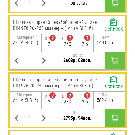
Под заказ
Шпилька с правой резьбой по всей длине
DIN 976 20х260 мм (нерж.) A4 (AISI 316)
В СПИСОК
Материал
Вес:
?
?
?
Ø
L
P
A4 (AISI 316)
540.8 гр.
20
260
2.5
Цена:
2603р. 03коп.
Шпилька с правой резьбой по всей длине
DIN 976 20х280 мм (нерж.) A4 (AISI 316)
В СПИСОК
Материал
Вес:
?
?
?
Ø
L
P
A4 (AISI 316)
582.4 гр.
20
280
2.5
Цена:
2795р. 94коп.