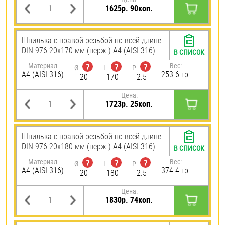
1625р. 90коп.
Шпилька с правой резьбой по всей длине
DIN 976 20х170 мм (нерж.) A4 (AISI 316)
В СПИСОК
Материал
Вес:
?
?
?
Ø
L
P
A4 (AISI 316)
253.6 гр.
20
170
2.5
Цена:
1723р. 25коп.
Шпилька с правой резьбой по всей длине
DIN 976 20х180 мм (нерж.) A4 (AISI 316)
В СПИСОК
Материал
Вес:
?
?
?
Ø
L
P
A4 (AISI 316)
374.4 гр.
20
180
2.5
Цена:
1830р. 74коп.