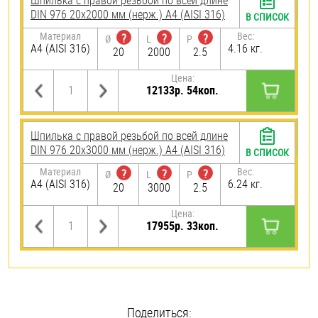
Шпилька с правой резьбой по всей длине
DIN 976 20х2000 мм (нерж.) A4 (AISI 316)
В СПИСОК
Материал
Вес:
?
?
?
Ø
L
P
A4 (AISI 316)
4.16 кг.
20
2000
2.5
Цена:
12133р. 54коп.
Шпилька с правой резьбой по всей длине
DIN 976 20х3000 мм (нерж.) A4 (AISI 316)
В СПИСОК
Материал
Вес:
?
?
?
Ø
L
P
A4 (AISI 316)
6.24 кг.
20
3000
2.5
Цена:
17955р. 33коп.
Поделиться: