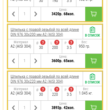
30
190
3.5
Цена:
3420р. 68коп.
Шпилька с правой резьбой по всей длине
DIN 976 30х200 мм А2 (AISI 304)
В СПИСОК
Материал
Вес:
?
?
?
Ø
L
P
А2 (AISI 304)
950 гр.
30
200
3.5
Цена:
3600р. 65коп.
Шпилька с правой резьбой по всей длине
DIN 976 30х220 мм А2 (AISI 304)
В СПИСОК
Материал
Вес:
?
?
?
Ø
L
P
А2 (AISI 304)
1.045 кг.
30
220
3.5
Цена:
3893р. 42коп.