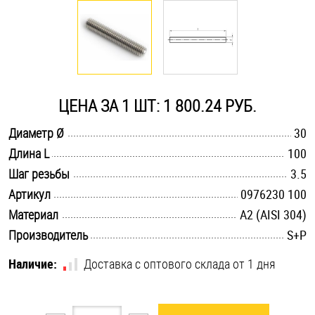
Оснастка и аксессуары для яхт
Пробки
ЦЕНА ЗА 1 ШТ: 1 800.24 РУБ.
Саморезы и шурупы
.............................................................................................................
Диаметр Ø
30
.............................................................................................................
Длина L
100
Стопорные кольца
.............................................................................................................
Шаг резьбы
3.5
.............................................................................................................
Артикул
0976230 100
Такелаж
.............................................................................................................
Материал
А2 (AISI 304)
.............................................................................................................
Производитель
S+P
Хомуты
Наличие:
Доставка с оптового склада от 1 дня
Шайбы
Шпильки