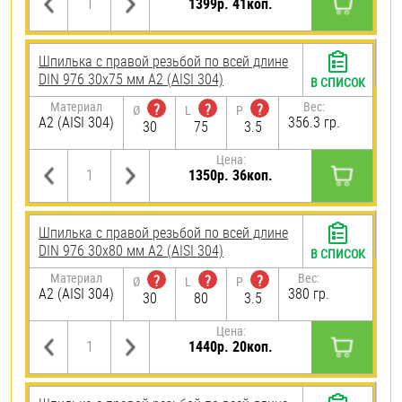
1399р. 41коп.
Шпилька с правой резьбой по всей длине
DIN 976 30х75 мм А2 (AISI 304)
В СПИСОК
Материал
Вес:
?
?
?
Ø
L
P
А2 (AISI 304)
356.3 гр.
30
75
3.5
Цена:
1350р. 36коп.
Шпилька с правой резьбой по всей длине
DIN 976 30х80 мм А2 (AISI 304)
В СПИСОК
Материал
Вес:
?
?
?
Ø
L
P
А2 (AISI 304)
380 гр.
30
80
3.5
Цена:
1440р. 20коп.