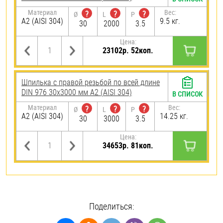
Материал
Вес:
?
?
?
Ø
L
P
А2 (AISI 304)
9.5 кг.
30
2000
3.5
Цена:
23102р. 52коп.
Шпилька с правой резьбой по всей длине
DIN 976 30х3000 мм А2 (AISI 304)
В СПИСОК
Материал
Вес:
?
?
?
Ø
L
P
А2 (AISI 304)
14.25 кг.
30
3000
3.5
Цена:
34653р. 81коп.
Поделиться: