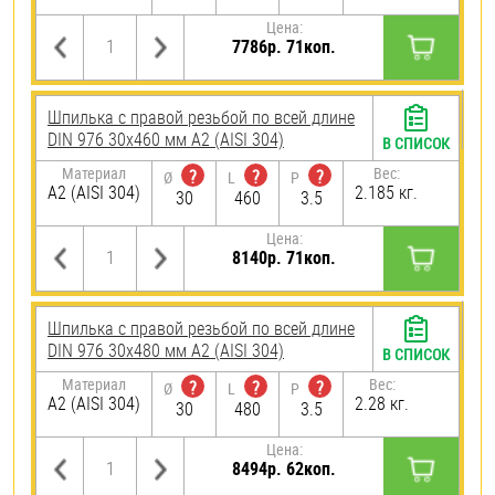
Цена:
7786р. 71коп.
Шпилька с правой резьбой по всей длине
DIN 976 30х460 мм А2 (AISI 304)
В СПИСОК
Материал
Вес:
?
?
?
Ø
L
P
А2 (AISI 304)
2.185 кг.
30
460
3.5
Цена:
8140р. 71коп.
Шпилька с правой резьбой по всей длине
DIN 976 30х480 мм А2 (AISI 304)
В СПИСОК
Материал
Вес:
?
?
?
Ø
L
P
А2 (AISI 304)
2.28 кг.
30
480
3.5
Цена:
8494р. 62коп.