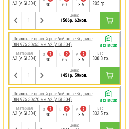
А2 (AISI 304)
285 гр.
30
60
3.5
Цена:
1506р. 62коп.
Шпилька с правой резьбой по всей длине
DIN 976 30х65 мм А2 (AISI 304)
В СПИСОК
Материал
Вес:
?
?
?
Ø
L
P
А2 (AISI 304)
308.8 гр.
30
65
3.5
Цена:
1451р. 59коп.
Шпилька с правой резьбой по всей длине
DIN 976 30х70 мм А2 (AISI 304)
В СПИСОК
Материал
Вес:
?
?
?
Ø
L
P
А2 (AISI 304)
332.5 гр.
30
70
3.5
Цена: