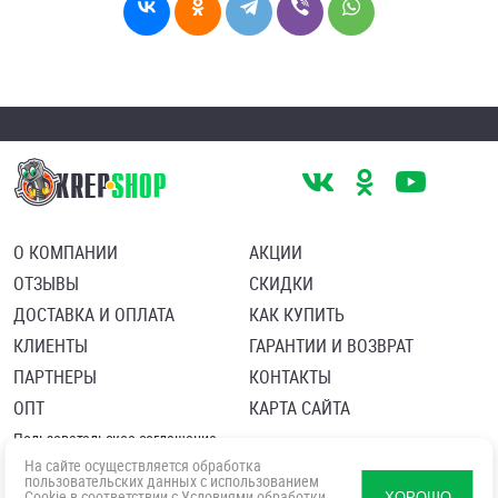
О КОМПАНИИ
АКЦИИ
ОТЗЫВЫ
СКИДКИ
ДОСТАВКА И ОПЛАТА
КАК КУПИТЬ
КЛИЕНТЫ
ГАРАНТИИ И ВОЗВРАТ
ПАРТНЕРЫ
КОНТАКТЫ
ОПТ
КАРТА САЙТА
Пользовательское соглашение
Политика в отношении обработки персональных данных
На сайте осуществляется обработка
Согласие посетителя сайта на обработку персональных данны
пользовательских данных с использованием
Cookie в соответствии с
Условиями обработки
ХОРОШО