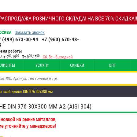
РАСПРОДАЖА РОЗНИЧНОГО СКЛАДА! НА ВСЁ 70% СКИДКА!!
ОСКВА
Заказать звонок
7 (499) 673-00-94
+7 (963) 670-48-
5
ремя работы
00
00
00
00
-Чт 9
-19
Пт 9
-18
Сб, Вс - Выходной
КЛИЕНТЫ
УСЛУГИ
СКИДКИ
ОПТ
о всей длине DIN 976 30х300 мм
DIN 976 30Х300 ММ А2 (AISI 304)
ановкой на рынке металлов,
ие уточняйте у менеджеров!