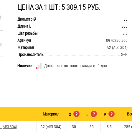
ЦЕНА ЗА 1 ШТ: 5 309.15 РУБ.
.................................................................................................................................
Диаметр Ø
30
.................................................................................................................................
Длина L
300
.................................................................................................................................
Шаг резьбы
3.5
.................................................................................................................................
Артикул
0976230 300
.................................................................................................................................
Материал
А2 (AISI 304)
.................................................................................................................................
Производитель
S+P
Наличие:
Доставка с оптового склада от 1 дня
Материал
?
?
?
Ве
Ø
L
P
(AISI 304)
А2 (AISI 304)
30
60
3.5
285 