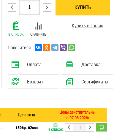
КУПИТЬ
.......................................................................
Купить в 1 клик
.......................................................................
.......................................................................
В СПИСОК
СРАВНИТЬ
.......................................................................
.......................................................................
Поделиться:
.......................................................................
Оплата
Доставка
Возврат
Сертификаты
Цены действительны
с
Цена за шт
на 07.08.2026г.
гр.
1506р. 62коп.
В СПИСОК