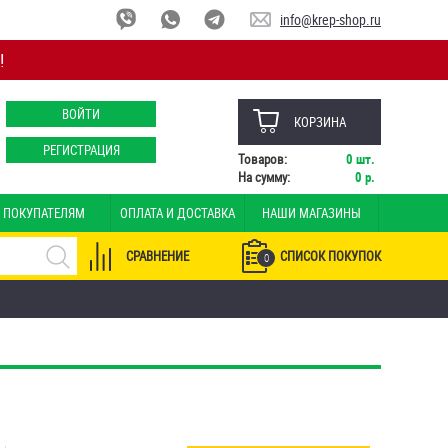
info@krep-shop.ru
!
ВОЙТИ
КОРЗИНА
РЕГИСТРАЦИЯ
Товаров:
0
шт.
На сумму:
0
р.
ПОКУПАТЕЛЯМ
ОПЛАТА И ДОСТАВКА
НАШИ МАГАЗИНЫ
СРАВНЕНИЕ
СПИСОК ПОКУПОК
0