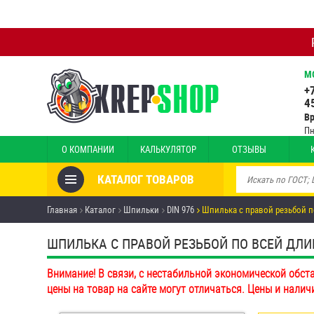
М
+
4
В
Пн
О КОМПАНИИ
КАЛЬКУЛЯТОР
ОТЗЫВЫ
КАТАЛОГ ТОВАРОВ
Товары со скидкой
Главная
Каталог
Шпильки
DIN 976
Шпилька с правой резьбой п
Анкеры
ШПИЛЬКА С ПРАВОЙ РЕЗЬБОЙ ПО ВСЕЙ ДЛИНЕ 
Антивандальный крепёж,
Внимание! В связи, с нестабильной экономической обст
инструмент
цены на товар на сайте могут отличаться. Цены и налич
Болты и винты