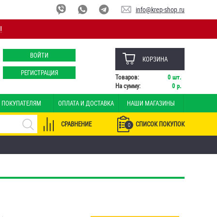
info@krep-shop.ru
!
ВОЙТИ
КОРЗИНА
РЕГИСТРАЦИЯ
Товаров:
0
шт.
На сумму:
0
р.
ПОКУПАТЕЛЯМ
ОПЛАТА И ДОСТАВКА
НАШИ МАГАЗИНЫ
СРАВНЕНИЕ
СПИСОК ПОКУПОК
0