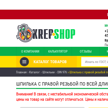
М
+
4
В
Пн
О КОМПАНИИ
КАЛЬКУЛЯТОР
ОТЗЫВЫ
КАТАЛОГ ТОВАРОВ
Товары со скидкой
Главная
Каталог
Шпильки
DIN 976
Шпилька с правой резьбой п
Анкеры
ШПИЛЬКА С ПРАВОЙ РЕЗЬБОЙ ПО ВСЕЙ ДЛИНЕ 
Антивандальный крепёж,
Внимание! В связи, с нестабильной экономической обст
инструмент
цены на товар на сайте могут отличаться. Цены и налич
Болты и винты