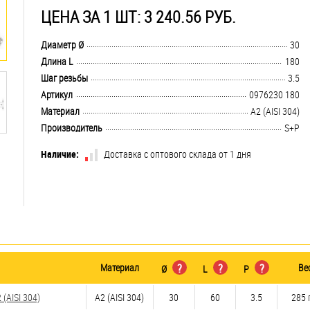
ЦЕНА ЗА 1 ШТ: 3 240.56 РУБ.
.................................................................................................................................
Диаметр Ø
30
.................................................................................................................................
Длина L
180
.................................................................................................................................
Шаг резьбы
3.5
.................................................................................................................................
Артикул
0976230 180
.................................................................................................................................
Материал
А2 (AISI 304)
.................................................................................................................................
Производитель
S+P
Наличие:
Доставка с оптового склада от 1 дня
Материал
?
?
?
Ве
Ø
L
P
(AISI 304)
А2 (AISI 304)
30
60
3.5
285 