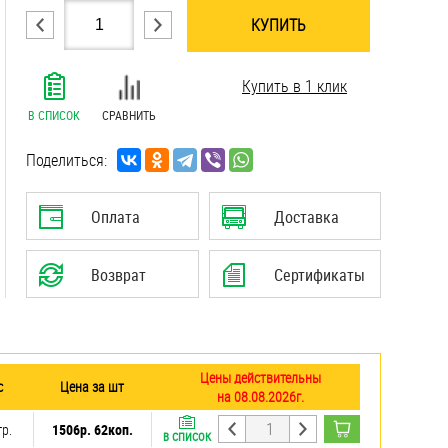
КУПИТЬ
.......................................................................
Купить в 1 клик
.......................................................................
.......................................................................
В СПИСОК
СРАВНИТЬ
.......................................................................
.......................................................................
Поделиться:
.......................................................................
Оплата
Доставка
Возврат
Сертификаты
Цены действительны
с
Цена за шт
на 08.08.2026г.
гр.
1506р. 62коп.
В СПИСОК