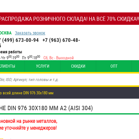
РАСПРОДАЖА РОЗНИЧНОГО СКЛАДА! НА ВСЁ 70% СКИДКА!!
ОСКВА
Заказать звонок
7 (499) 673-00-94
+7 (963) 670-48-
5
ремя работы
00
00
00
00
-Чт 9
-19
Пт 9
-18
Сб, Вс - Выходной
КЛИЕНТЫ
УСЛУГИ
СКИДКИ
ОПТ
о всей длине DIN 976 30х180 мм
DIN 976 30Х180 ММ А2 (AISI 304)
ановкой на рынке металлов,
ие уточняйте у менеджеров!