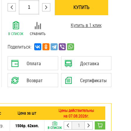
КУПИТЬ
.......................................................................
Купить в 1 клик
.......................................................................
.......................................................................
В СПИСОК
СРАВНИТЬ
.......................................................................
.......................................................................
Поделиться:
.......................................................................
Оплата
Доставка
Возврат
Сертификаты
Цены действительны
с
Цена за шт
на 07.08.2026г.
гр.
1506р. 62коп.
В СПИСОК