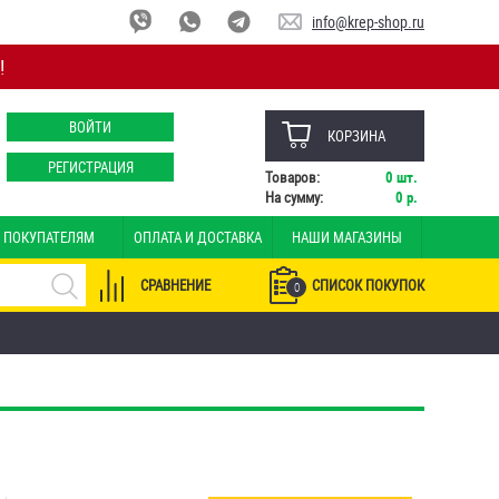
info@krep-shop.ru
!
ВОЙТИ
КОРЗИНА
РЕГИСТРАЦИЯ
Товаров:
0
шт.
На сумму:
0
р.
ПОКУПАТЕЛЯМ
ОПЛАТА И ДОСТАВКА
НАШИ МАГАЗИНЫ
СРАВНЕНИЕ
СПИСОК ПОКУПОК
0