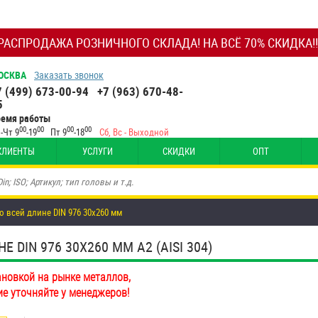
РАСПРОДАЖА РОЗНИЧНОГО СКЛАДА! НА ВСЁ 70% СКИДКА!!
ОСКВА
Заказать звонок
7 (499) 673-00-94
+7 (963) 670-48-
5
ремя работы
00
00
00
00
-Чт 9
-19
Пт 9
-18
Сб, Вс - Выходной
КЛИЕНТЫ
УСЛУГИ
СКИДКИ
ОПТ
о всей длине DIN 976 30х260 мм
DIN 976 30Х260 ММ А2 (AISI 304)
ановкой на рынке металлов,
ие уточняйте у менеджеров!