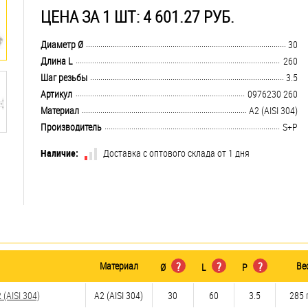
ЦЕНА ЗА 1 ШТ: 4 601.27 РУБ.
.................................................................................................................................
Диаметр Ø
30
.................................................................................................................................
Длина L
260
.................................................................................................................................
Шаг резьбы
3.5
.................................................................................................................................
Артикул
0976230 260
.................................................................................................................................
Материал
А2 (AISI 304)
.................................................................................................................................
Производитель
S+P
Наличие:
Доставка с оптового склада от 1 дня
Материал
?
?
?
Ве
Ø
L
P
(AISI 304)
А2 (AISI 304)
30
60
3.5
285 