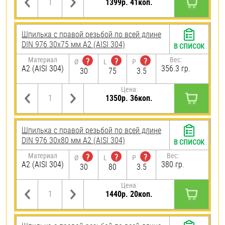
1399р. 41коп.
Шпилька с правой резьбой по всей длине
DIN 976 30х75 мм А2 (AISI 304)
В СПИСОК
Материал
Вес:
?
?
?
Ø
L
P
А2 (AISI 304)
356.3 гр.
30
75
3.5
Цена:
1350р. 36коп.
Шпилька с правой резьбой по всей длине
DIN 976 30х80 мм А2 (AISI 304)
В СПИСОК
Материал
Вес:
?
?
?
Ø
L
P
А2 (AISI 304)
380 гр.
30
80
3.5
Цена:
1440р. 20коп.