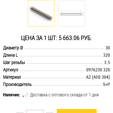
Оснастка и аксессуары для яхт
Пробки
ЦЕНА ЗА 1 ШТ: 5 663.06 РУБ.
Саморезы и шурупы
.............................................................................................................
Диаметр Ø
30
.............................................................................................................
Длина L
320
Стопорные кольца
.............................................................................................................
Шаг резьбы
3.5
.............................................................................................................
Артикул
0976230 320
Такелаж
.............................................................................................................
Материал
А2 (AISI 304)
.............................................................................................................
Производитель
S+P
Хомуты
Наличие:
Доставка с оптового склада от 1 дня
Шайбы
Шпильки