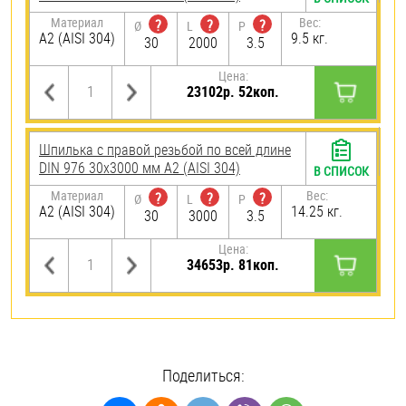
Материал
Вес:
?
?
?
Ø
L
P
А2 (AISI 304)
9.5 кг.
30
2000
3.5
Цена:
23102р. 52коп.
Шпилька с правой резьбой по всей длине
DIN 976 30х3000 мм А2 (AISI 304)
В СПИСОК
Материал
Вес:
?
?
?
Ø
L
P
А2 (AISI 304)
14.25 кг.
30
3000
3.5
Цена:
34653р. 81коп.
Поделиться: