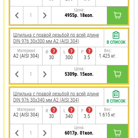
Цена:
4955р. 18коп.
Шпилька с правой резьбой по всей длине
DIN 976 30х300 мм А2 (AISI 304)
В СПИСОК
Материал
Вес:
?
?
?
Ø
L
P
А2 (AISI 304)
1.425 кг.
30
300
3.5
Цена:
5309р. 15коп.
Шпилька с правой резьбой по всей длине
DIN 976 30х340 мм А2 (AISI 304)
В СПИСОК
Материал
Вес:
?
?
?
Ø
L
P
А2 (AISI 304)
1.615 кг.
30
340
3.5
Цена:
6017р. 01коп.