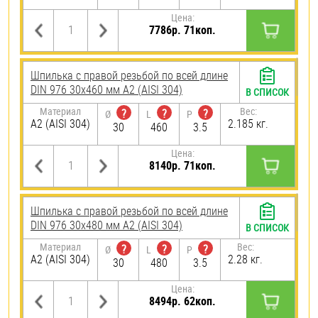
Цена:
7786р. 71коп.
Шпилька с правой резьбой по всей длине
DIN 976 30х460 мм А2 (AISI 304)
В СПИСОК
Материал
Вес:
?
?
?
Ø
L
P
А2 (AISI 304)
2.185 кг.
30
460
3.5
Цена:
8140р. 71коп.
Шпилька с правой резьбой по всей длине
DIN 976 30х480 мм А2 (AISI 304)
В СПИСОК
Материал
Вес:
?
?
?
Ø
L
P
А2 (AISI 304)
2.28 кг.
30
480
3.5
Цена:
8494р. 62коп.