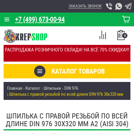
ЗАКАЗАТЬ ЗВОНОК
+7 (499) 673-00-94
КОРЗИНА
О КОМПАНИИ
0
СПИСОК
КАЛЬКУЛЯТОР
СРАВНЕНИЕ
РАСПРОДАЖА РОЗНИЧНОГО СКЛАДА! НА ВСЁ 70% СКИДКА!!!
ПОКУПОК
ОТЗЫВЫ
КАТАЛОГ ТОВАРОВ
КЛИЕНТЫ
Товары со скидкой
Главная
Каталог
Шпильки
DIN 976
УСЛУГИ
Шпилька с правой резьбой по всей длине DIN 976 30х320 мм
Анкеры
СКИДКИ
Антивандальный крепёж, инструмент
ШПИЛЬКА С ПРАВОЙ РЕЗЬБОЙ ПО ВСЕЙ
ОПТ
ДЛИНЕ DIN 976 30Х320 ММ А2 (AISI 304)
ПОКУПАТЕЛЯМ
Болты и винты