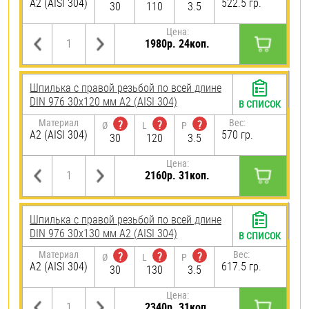
А2 (AISI 304)
522.5 гр.
30
110
3.5
Цена:
1980р. 24коп.
Шпилька с правой резьбой по всей длине
DIN 976 30х120 мм А2 (AISI 304)
В СПИСОК
Материал
Вес:
?
?
?
Ø
L
P
А2 (AISI 304)
570 гр.
30
120
3.5
Цена:
2160р. 31коп.
Шпилька с правой резьбой по всей длине
DIN 976 30х130 мм А2 (AISI 304)
В СПИСОК
Материал
Вес:
?
?
?
Ø
L
P
А2 (AISI 304)
617.5 гр.
30
130
3.5
Цена:
2340р. 31коп.