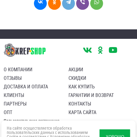
О КОМПАНИИ
АКЦИИ
ОТЗЫВЫ
СКИДКИ
ДОСТАВКА И ОПЛАТА
КАК КУПИТЬ
КЛИЕНТЫ
ГАРАНТИИ И ВОЗВРАТ
ПАРТНЕРЫ
КОНТАКТЫ
ОПТ
КАРТА САЙТА
Пользовательское соглашение
Политика в отношении обработки персональных данных
На сайте осуществляется обработка
Согласие посетителя сайта на обработку персональных данны
пользовательских данных с использованием
Cookie в соответствии с
Условиями обработки
ХОРОШО