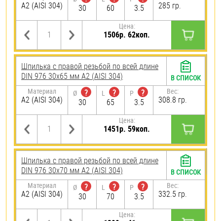
А2 (AISI 304)
285 гр.
30
60
3.5
Цена:
1506р. 62коп.
Шпилька с правой резьбой по всей длине
DIN 976 30х65 мм А2 (AISI 304)
В СПИСОК
Материал
Вес:
?
?
?
Ø
L
P
А2 (AISI 304)
308.8 гр.
30
65
3.5
Цена:
1451р. 59коп.
Шпилька с правой резьбой по всей длине
DIN 976 30х70 мм А2 (AISI 304)
В СПИСОК
Материал
Вес:
?
?
?
Ø
L
P
А2 (AISI 304)
332.5 гр.
30
70
3.5
Цена: