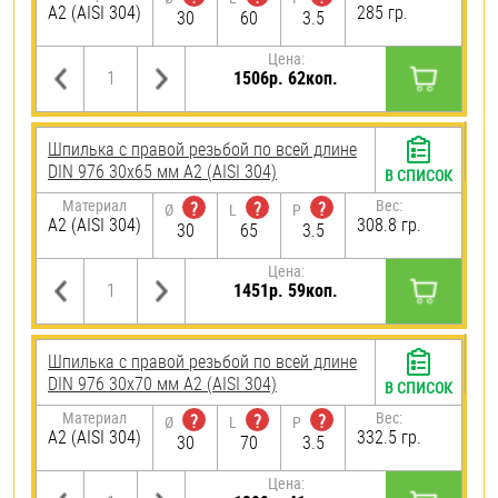
А2 (AISI 304)
285 гр.
30
60
3.5
Цена:
1506р. 62коп.
Шпилька с правой резьбой по всей длине
DIN 976 30х65 мм А2 (AISI 304)
В СПИСОК
Материал
Вес:
?
?
?
Ø
L
P
А2 (AISI 304)
308.8 гр.
30
65
3.5
Цена:
1451р. 59коп.
Шпилька с правой резьбой по всей длине
DIN 976 30х70 мм А2 (AISI 304)
В СПИСОК
Материал
Вес:
?
?
?
Ø
L
P
А2 (AISI 304)
332.5 гр.
30
70
3.5
Цена: