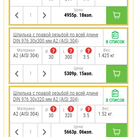
Цена:
4955р. 18коп.
Шпилька с правой резьбой по всей длине
DIN 976 30х300 мм А2 (AISI 304)
В СПИСОК
Материал
Вес:
?
?
?
Ø
L
P
А2 (AISI 304)
1.425 кг.
30
300
3.5
Цена:
5309р. 15коп.
Шпилька с правой резьбой по всей длине
DIN 976 30х320 мм А2 (AISI 304)
В СПИСОК
Материал
Вес:
?
?
?
Ø
L
P
А2 (AISI 304)
1.52 кг.
30
320
3.5
Цена:
5663р. 06коп.