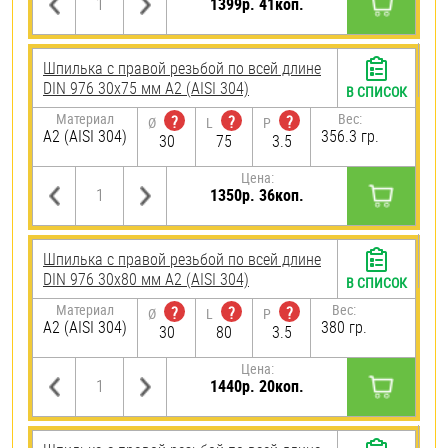
1399р. 41коп.
Шпилька с правой резьбой по всей длине
DIN 976 30х75 мм А2 (AISI 304)
В СПИСОК
Материал
Вес:
?
?
?
Ø
L
P
А2 (AISI 304)
356.3 гр.
30
75
3.5
Цена:
1350р. 36коп.
Шпилька с правой резьбой по всей длине
DIN 976 30х80 мм А2 (AISI 304)
В СПИСОК
Материал
Вес:
?
?
?
Ø
L
P
А2 (AISI 304)
380 гр.
30
80
3.5
Цена:
1440р. 20коп.