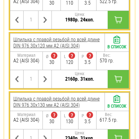
А2 (AISI 304)
522.5 гр.
30
110
3.5
Цена:
1980р. 24коп.
Шпилька с правой резьбой по всей длине
DIN 976 30х120 мм А2 (AISI 304)
В СПИСОК
Материал
Вес:
?
?
?
Ø
L
P
А2 (AISI 304)
570 гр.
30
120
3.5
Цена:
2160р. 31коп.
Шпилька с правой резьбой по всей длине
DIN 976 30х130 мм А2 (AISI 304)
В СПИСОК
Материал
Вес:
?
?
?
Ø
L
P
А2 (AISI 304)
617.5 гр.
30
130
3.5
Цена:
2340р. 31коп.