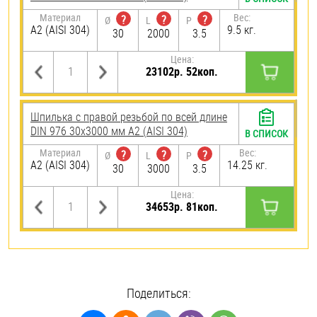
Материал
Вес:
?
?
?
Ø
L
P
А2 (AISI 304)
9.5 кг.
30
2000
3.5
Цена:
23102р. 52коп.
Шпилька с правой резьбой по всей длине
DIN 976 30х3000 мм А2 (AISI 304)
В СПИСОК
Материал
Вес:
?
?
?
Ø
L
P
А2 (AISI 304)
14.25 кг.
30
3000
3.5
Цена:
34653р. 81коп.
Поделиться: