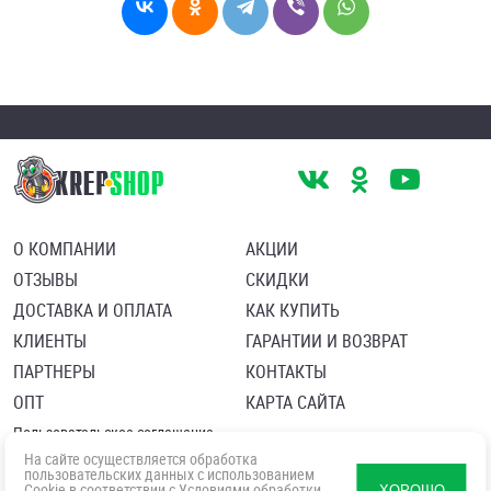
О КОМПАНИИ
АКЦИИ
ОТЗЫВЫ
СКИДКИ
ДОСТАВКА И ОПЛАТА
КАК КУПИТЬ
КЛИЕНТЫ
ГАРАНТИИ И ВОЗВРАТ
ПАРТНЕРЫ
КОНТАКТЫ
ОПТ
КАРТА САЙТА
Пользовательское соглашение
Политика в отношении обработки персональных данных
На сайте осуществляется обработка
Согласие посетителя сайта на обработку персональных данны
пользовательских данных с использованием
Cookie в соответствии с
Условиями обработки
ХОРОШО