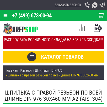
ЗАКАЗАТЬ ЗВОНОК
+7 (499) 673-00-94
КОРЗИНА
О КОМПАНИИ
0
СПИСОК
КАЛЬКУЛЯТОР
СРАВНЕНИЕ
РАСПРОДАЖА РОЗНИЧНОГО СКЛАДА! НА ВСЁ 70% СКИДКА!!!
ПОКУПОК
ОТЗЫВЫ
КАТАЛОГ ТОВАРОВ
КЛИЕНТЫ
Товары со скидкой
Главная
Каталог
Шпильки
DIN 976
УСЛУГИ
Шпилька с правой резьбой по всей длине DIN 976 30х460 мм
Анкеры
СКИДКИ
Антивандальный крепёж, инструмент
ШПИЛЬКА С ПРАВОЙ РЕЗЬБОЙ ПО ВСЕЙ
ОПТ
ДЛИНЕ DIN 976 30Х460 ММ А2 (AISI 304)
ПОКУПАТЕЛЯМ
Болты и винты