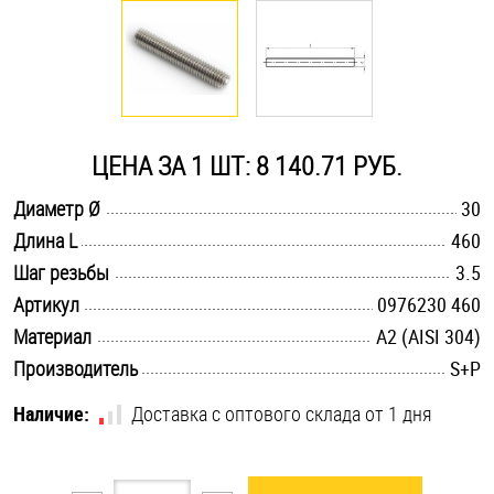
Оснастка и аксессуары для яхт
Пробки
ЦЕНА ЗА 1 ШТ: 8 140.71 РУБ.
Саморезы и шурупы
.............................................................................................................
Диаметр Ø
30
.............................................................................................................
Длина L
460
Стопорные кольца
.............................................................................................................
Шаг резьбы
3.5
.............................................................................................................
Артикул
0976230 460
Такелаж
.............................................................................................................
Материал
А2 (AISI 304)
.............................................................................................................
Производитель
S+P
Хомуты
Наличие:
Доставка с оптового склада от 1 дня
Шайбы
Шпильки